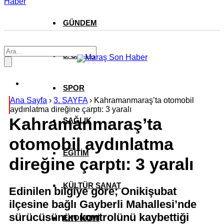
Haber
GÜNDEM
3. SAYFA
SPOR
Ana Sayfa
›
3. SAYFA
›
Kahramanmaraş’ta otomobil
aydınlatma direğine çarptı: 3 yaralı
Kahramanmaraş’ta
SAĞLIK
otomobil aydınlatma
EĞİTİM
direğine çarptı: 3 yaralı
KÜLTÜR SANAT
Edinilen bilgiye göre; Onikişubat
ilçesine bağlı Gayberli Mahallesi’nde
sürücüsünün kontrolünü kaybettiği
EKONOMİ