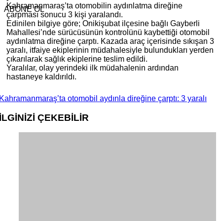
Kahramanmaraş’ta otomobilin aydınlatma direğine
ABONE OL
çarpması sonucu 3 kişi yaralandı.
Edinilen bilgiye göre; Onikişubat ilçesine bağlı Gayberli
Mahallesi’nde sürücüsünün kontrolünü kaybettiği otomobil
aydınlatma direğine çarptı. Kazada araç içerisinde sıkışan 3
yaralı, itfaiye ekiplerinin müdahalesiyle bulundukları yerden
çıkarılarak sağlık ekiplerine teslim edildi.
Yaralılar, olay yerindeki ilk müdahalenin ardından
hastaneye kaldırıldı.
Kahramanmaraş’ta otomobil aydınla direğine çarptı: 3 yaralı
İLGİNİZİ
ÇEKEBİLİR