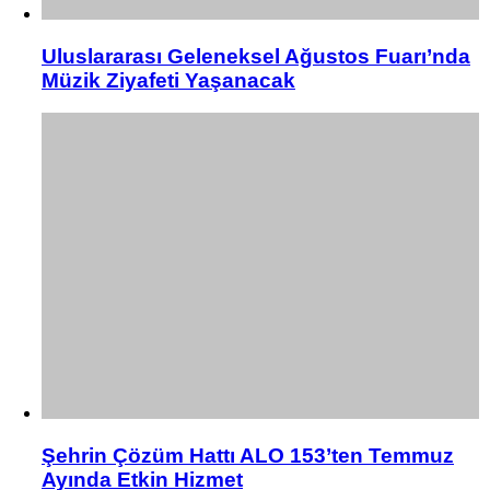
Uluslararası Geleneksel Ağustos Fuarı’nda
Müzik Ziyafeti Yaşanacak
Şehrin Çözüm Hattı ALO 153’ten Temmuz
Ayında Etkin Hizmet