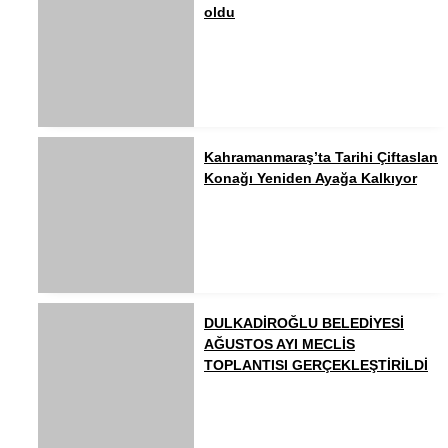
oldu
Kahramanmaraş’ta Tarihi Çiftaslan
Konağı Yeniden Ayağa Kalkıyor
DULKADİROĞLU BELEDİYESİ
AĞUSTOS AYI MECLİS
TOPLANTISI GERÇEKLEŞTİRİLDİ