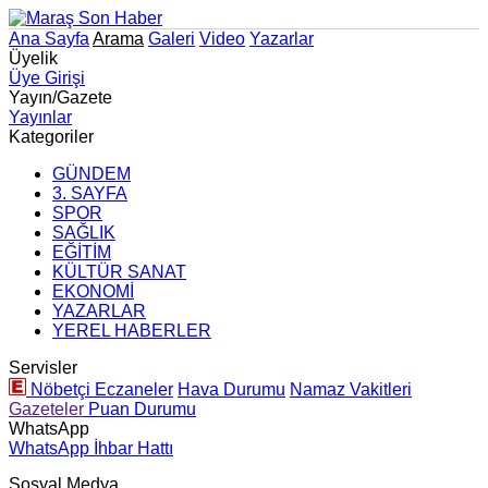
Ana Sayfa
Arama
Galeri
Video
Yazarlar
Üyelik
Üye Girişi
Yayın/Gazete
Yayınlar
Kategoriler
GÜNDEM
3. SAYFA
SPOR
SAĞLIK
EĞİTİM
KÜLTÜR SANAT
EKONOMİ
YAZARLAR
YEREL HABERLER
Servisler
Nöbetçi Eczaneler
Hava Durumu
Namaz Vakitleri
Gazeteler
Puan Durumu
WhatsApp
WhatsApp İhbar Hattı
Sosyal Medya