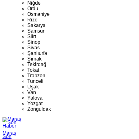
Niğde
Ordu
Osmaniye
Rize
Sakarya
Samsun
Siirt
Sinop
Sivas
Şanlıurfa
Şırnak
Tekirdağ
Tokat
Trabzon
Tunceli
Uşak
Van
Yalova
Yozgat
Zonguldak
Maraş
Son