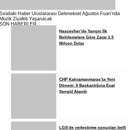
Sıradaki Haber
Uluslararası Geleneksel Ağustos Fuarı’nda
Müzik Ziyafeti Yaşanacak
SON HABERLER
Hascevher’de Yangın İlk
Belirlemelere Göre Zarar 1,5
Milyon Dolar
CHP Kahramanmaraş’ta Yeni
Dönem: İl Başkanlığına Esat
Şengül Atandı
LGS’de yerleştirme sonuçları belli