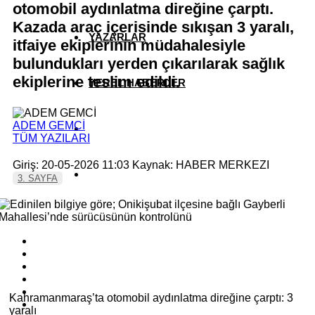
otomobil aydınlatma direğine çarptı.
Kazada araç içerisinde sıkışan 3 yaralı,
YAZARLAR
itfaiye ekiplerinin müdahalesiyle
bulundukları yerden çıkarılarak sağlık
ekiplerine teslim edildi.
YEREL HABERLER
ADEM GEMCİ
TÜM YAZILARI
Giriş: 20-05-2026 11:03
Kaynak: HABER MERKEZI
3. SAYFA
Kahramanmaraş’ta otomobil aydınlatma direğine çarptı: 3
yaralı