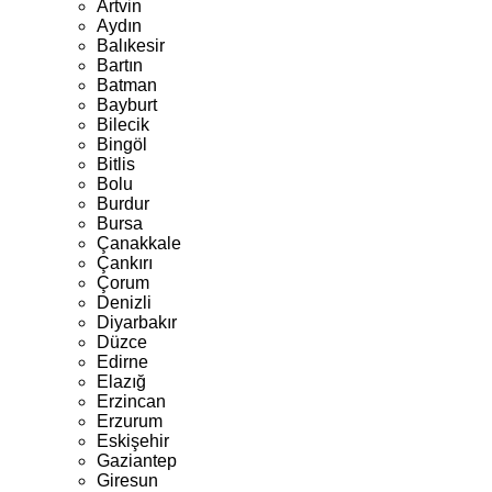
Artvin
Aydın
Balıkesir
Bartın
Batman
Bayburt
Bilecik
Bingöl
Bitlis
Bolu
Burdur
Bursa
Çanakkale
Çankırı
Çorum
Denizli
Diyarbakır
Düzce
Edirne
Elazığ
Erzincan
Erzurum
Eskişehir
Gaziantep
Giresun