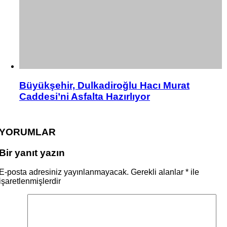
Büyükşehir, Dulkadiroğlu Hacı Murat
Caddesi’ni Asfalta Hazırlıyor
YORUMLAR
Bir yanıt yazın
E-posta adresiniz yayınlanmayacak.
Gerekli alanlar
*
ile
işaretlenmişlerdir