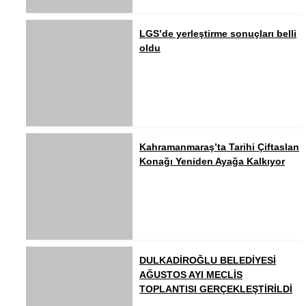
LGS’de yerleştirme sonuçları belli
oldu
Kahramanmaraş’ta Tarihi Çiftaslan
Konağı Yeniden Ayağa Kalkıyor
DULKADİROĞLU BELEDİYESİ
AĞUSTOS AYI MECLİS
TOPLANTISI GERÇEKLEŞTİRİLDİ