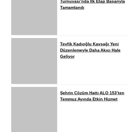
Turnuvası’nda İlk Etap Başarıyla
Tamamlandı
Tevfik Kadıoğlu Kavşağı Yeni
Düzenlemeyle Daha Akıcı Hale
Geliyor
Şehrin Çözüm Hattı ALO 153’ten
Temmuz Ayında Etkin Hizmet