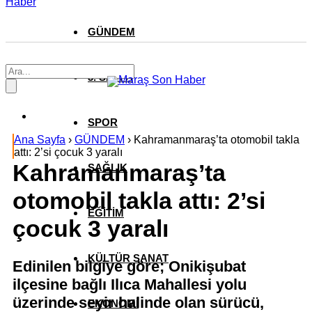
Haber
GÜNDEM
3. SAYFA
SPOR
Ana Sayfa
›
GÜNDEM
›
Kahramanmaraş’ta otomobil takla
attı: 2’si çocuk 3 yaralı
Kahramanmaraş’ta
SAĞLIK
otomobil takla attı: 2’si
EĞİTİM
çocuk 3 yaralı
KÜLTÜR SANAT
Edinilen bilgiye göre; Onikişubat
ilçesine bağlı Ilıca Mahallesi yolu
üzerinde seyir halinde olan sürücü,
EKONOMİ