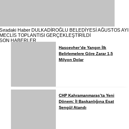
Sıradaki Haber
DULKADİROĞLU BELEDİYESİ AĞUSTOS AYI
MECLİS TOPLANTISI GERÇEKLEŞTİRİLDİ
SON HABERLER
Hascevher’de Yangın İlk
Belirlemelere Göre Zarar 1,5
Milyon Dolar
CHP Kahramanmaraş’ta Yeni
Dönem: İl Başkanlığına Esat
Şengül Atandı