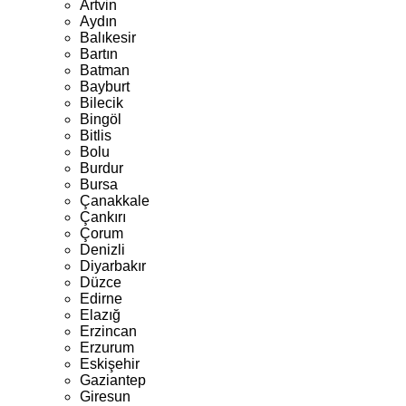
Artvin
Aydın
Balıkesir
Bartın
Batman
Bayburt
Bilecik
Bingöl
Bitlis
Bolu
Burdur
Bursa
Çanakkale
Çankırı
Çorum
Denizli
Diyarbakır
Düzce
Edirne
Elazığ
Erzincan
Erzurum
Eskişehir
Gaziantep
Giresun