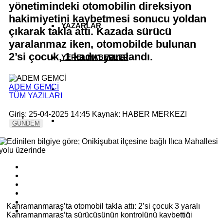
yönetimindeki otomobilin direksiyon
hakimiyetini kaybetmesi sonucu yoldan
YAZARLAR
çıkarak takla attı. Kazada sürücü
yaralanmaz iken, otomobilde bulunan
2’si çocuk, 1 kadın yaralandı.
YEREL HABERLER
ADEM GEMCİ
TÜM YAZILARI
Giriş: 25-04-2025 14:45
Kaynak: HABER MERKEZI
GÜNDEM
Kahramanmaraş’ta otomobil takla attı: 2’si çocuk 3 yaralı
Kahramanmaraş’ta sürücüsünün kontrolünü kaybettiği