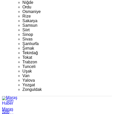
Niğde
Ordu
Osmaniye
Rize
Sakarya
Samsun
Siirt
Sinop
Sivas
Şanlıurfa
Şırnak
Tekirdağ
Tokat
Trabzon
Tunceli
Uşak
Van
Yalova
Yozgat
Zonguldak
Maraş
Son