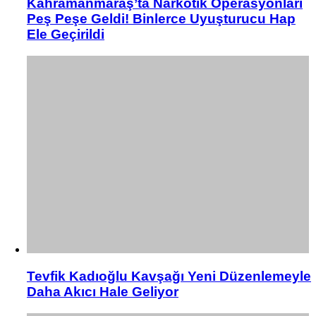
Kahramanmaraş’ta Narkotik Operasyonları
Peş Peşe Geldi! Binlerce Uyuşturucu Hap
Ele Geçirildi
Tevfik Kadıoğlu Kavşağı Yeni Düzenlemeyle
Daha Akıcı Hale Geliyor