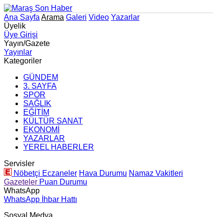
Ana Sayfa
Arama
Galeri
Video
Yazarlar
Üyelik
Üye Girişi
Yayın/Gazete
Yayınlar
Kategoriler
GÜNDEM
3. SAYFA
SPOR
SAĞLIK
EĞİTİM
KÜLTÜR SANAT
EKONOMİ
YAZARLAR
YEREL HABERLER
Servisler
Nöbetçi Eczaneler
Hava Durumu
Namaz Vakitleri
Gazeteler
Puan Durumu
WhatsApp
WhatsApp İhbar Hattı
Sosyal Medya