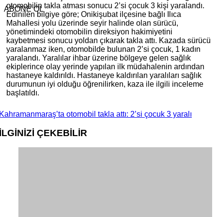
otomobilin takla atması sonucu 2’si çocuk 3 kişi yaralandı.
ABONE OL
Edinilen bilgiye göre; Onikişubat ilçesine bağlı Ilıca
Mahallesi yolu üzerinde seyir halinde olan sürücü,
yönetimindeki otomobilin direksiyon hakimiyetini
kaybetmesi sonucu yoldan çıkarak takla attı. Kazada sürücü
yaralanmaz iken, otomobilde bulunan 2’si çocuk, 1 kadın
yaralandı. Yaralılar ihbar üzerine bölgeye gelen sağlık
ekiplerince olay yerinde yapılan ilk müdahalenin ardından
hastaneye kaldırıldı. Hastaneye kaldırılan yaralıları sağlık
durumunun iyi olduğu öğrenilirken, kaza ile ilgili inceleme
başlatıldı.
Kahramanmaraş’ta otomobil takla attı: 2’si çocuk 3 yaralı
İLGİNİZİ
ÇEKEBİLİR