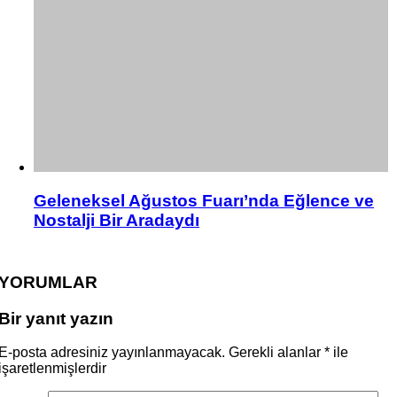
Geleneksel Ağustos Fuarı’nda Eğlence ve
Nostalji Bir Aradaydı
YORUMLAR
Bir yanıt yazın
E-posta adresiniz yayınlanmayacak.
Gerekli alanlar
*
ile
işaretlenmişlerdir