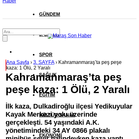
Haber
GÜNDEM
3. SAYFA
SPOR
Ana Sayfa
›
3. SAYFA
›
Kahramanmaraş’ta peş peşe
kaza: 1 Ölü, 2 Yaralı
Kahramanmaraş’ta peş
SAĞLIK
peşe kaza: 1 Ölü, 2 Yaralı
EĞİTİM
İlk kaza, Dulkadiroğlu ilçesi Yedikuyular
Kayak Merkezi yolu üzerinde
KÜLTÜR SANAT
gerçekleşti. 54 yaşındaki A.K.
yönetimindeki 34 AY 0866 plakalı
EKONOMİ
minibüs seyir halindeyken kaza yaptı.