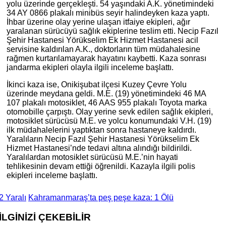
yolu üzerinde gerçekleşti. 54 yaşındaki A.K. yönetimindeki
34 AY 0866 plakalı minibüs seyir halindeyken kaza yaptı.
İhbar üzerine olay yerine ulaşan itfaiye ekipleri, ağır
yaralanan sürücüyü sağlık ekiplerine teslim etti. Necip Fazıl
Şehir Hastanesi Yörükselim Ek Hizmet Hastanesi acil
servisine kaldırılan A.K., doktorların tüm müdahalesine
rağmen kurtarılamayarak hayatını kaybetti. Kaza sonrası
jandarma ekipleri olayla ilgili inceleme başlattı.
İkinci kaza ise, Onikişubat ilçesi Kuzey Çevre Yolu
üzerinde meydana geldi. M.E. (19) yönetimindeki 46 MA
107 plakalı motosiklet, 46 AAS 955 plakalı Toyota marka
otomobille çarpıştı. Olay yerine sevk edilen sağlık ekipleri,
motosiklet sürücüsü M.E. ve yolcu konumundaki V.H. (19)
ilk müdahalelerini yaptıktan sonra hastaneye kaldırdı.
Yaralıların Necip Fazıl Şehir Hastanesi Yörükselim Ek
Hizmet Hastanesi’nde tedavi altına alındığı bildirildi.
Yaralılardan motosiklet sürücüsü M.E.’nin hayati
tehlikesinin devam ettiği öğrenildi. Kazayla ilgili polis
ekipleri inceleme başlattı.
2 Yaralı
Kahramanmaraş’ta peş peşe kaza: 1 Ölü
İLGİNİZİ
ÇEKEBİLİR