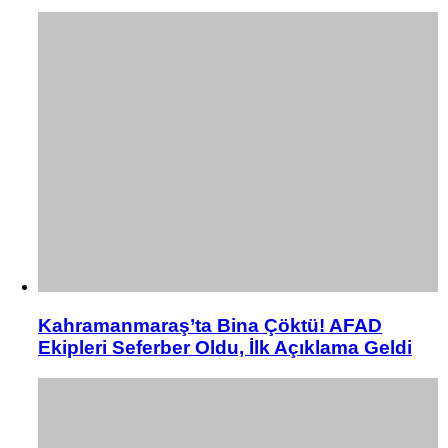
Kahramanmaraş’ta Bina Çöktü! AFAD
Ekipleri Seferber Oldu, İlk Açıklama Geldi