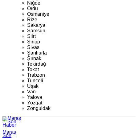
Niğde
Ordu
Osmaniye
Rize
Sakarya
Samsun
Siirt
Sinop
Sivas
Şanlıurfa
Şırnak
Tekirdağ
Tokat
Trabzon
Tunceli
Uşak
Van
Yalova
Yozgat
Zonguldak
Maraş
Son