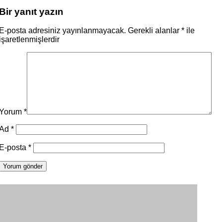
Bir yanıt yazın
E-posta adresiniz yayınlanmayacak.
Gerekli alanlar
*
ile
işaretlenmişlerdir
Yorum
*
Ad
*
E-posta
*