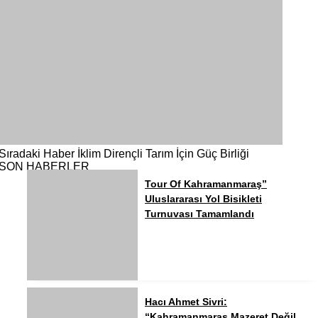
Sıradaki Haber
İklim Dirençli Tarım İçin Güç Birliği
SON HABERLER
Tour Of Kahramanmaraş”
Uluslararası Yol Bisikleti
Turnuvası Tamamlandı
Hacı Ahmet Sivri:
“Kahramanmaraş Mazeret Değil,