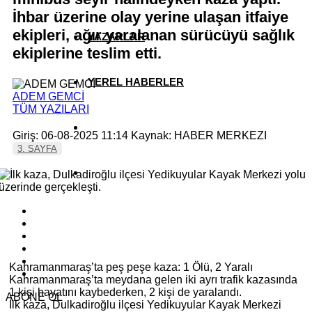
İhbar üzerine olay yerine ulaşan itfaiye
ekipleri, ağır yaralanan sürücüyü sağlık
YAZARLAR
ekiplerine teslim etti.
YEREL HABERLER
ADEM GEMCİ
TÜM YAZILARI
Giriş: 06-08-2025 11:14
Kaynak: HABER MERKEZI
3. SAYFA
Kahramanmaraş’ta peş peşe kaza: 1 Ölü, 2 Yaralı
Kahramanmaraş’ta meydana gelen iki ayrı trafik kazasında
1 kişi hayatını kaybederken, 2 kişi de yaralandı.
ABONE OL
İlk kaza, Dulkadiroğlu ilçesi Yedikuyular Kayak Merkezi