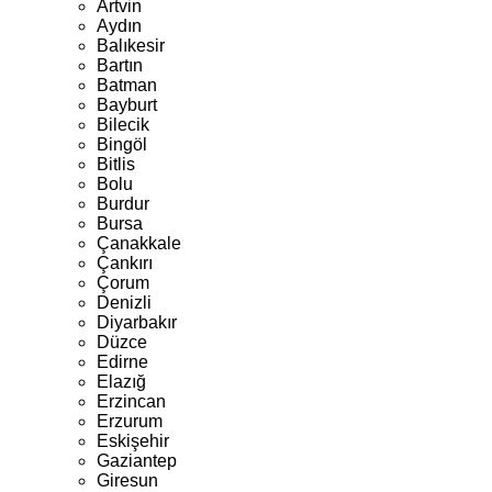
Artvin
Aydın
Balıkesir
Bartın
Batman
Bayburt
Bilecik
Bingöl
Bitlis
Bolu
Burdur
Bursa
Çanakkale
Çankırı
Çorum
Denizli
Diyarbakır
Düzce
Edirne
Elazığ
Erzincan
Erzurum
Eskişehir
Gaziantep
Giresun