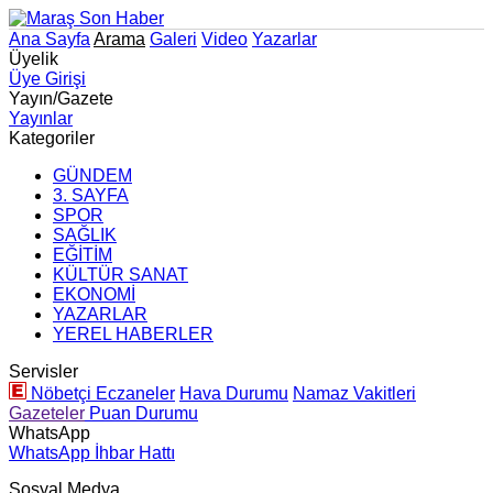
Ana Sayfa
Arama
Galeri
Video
Yazarlar
Üyelik
Üye Girişi
Yayın/Gazete
Yayınlar
Kategoriler
GÜNDEM
3. SAYFA
SPOR
SAĞLIK
EĞİTİM
KÜLTÜR SANAT
EKONOMİ
YAZARLAR
YEREL HABERLER
Servisler
Nöbetçi Eczaneler
Hava Durumu
Namaz Vakitleri
Gazeteler
Puan Durumu
WhatsApp
WhatsApp İhbar Hattı
Sosyal Medya