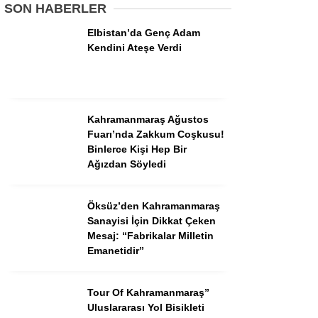
SON HABERLER
Elbistan’da Genç Adam
GÜNDEM
Kendini Ateşe Verdi
3. SAYFA
SPOR
Kahramanmaraş Ağustos
SAĞLIK
Fuarı’nda Zakkum Coşkusu!
Binlerce Kişi Hep Bir
EĞİTİM
Ağızdan Söyledi
KÜLTÜR SANAT
Öksüz’den Kahramanmaraş
EKONOMİ
Sanayisi İçin Dikkat Çeken
YAZARLAR
Mesaj: “Fabrikalar Milletin
Emanetidir”
YEREL HABERLER
Tour Of Kahramanmaraş”
Uluslararası Yol Bisikleti