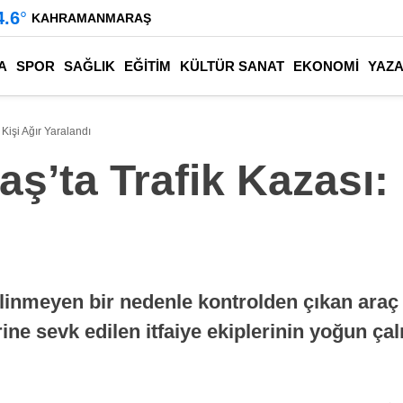
4.6
°
KAHRAMANMARAŞ
A
SPOR
SAĞLIK
EĞİTİM
KÜLTÜR SANAT
EKONOMİ
YAZ
Kişi Ağır Yaralandı
’ta Trafik Kazası: 1
ilinmeyen bir nedenle kontrolden çıkan araç 
erine sevk edilen itfaiye ekiplerinin yoğun 