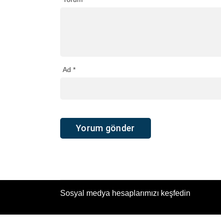
Ad
*
Sosyal medya hesaplarımızı keşfedin