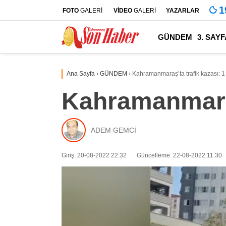
1
FOTO
GALERİ
VİDEO
GALERİ
YAZARLAR
GÜNDEM
3. SAYF
Ana Sayfa
›
GÜNDEM
›
Kahramanmaraş’ta trafik kazası: 1
Kahramanmaraş
ADEM GEMCİ
Giriş: 20-08-2022 22:32
Güncelleme: 22-08-2022 11:30