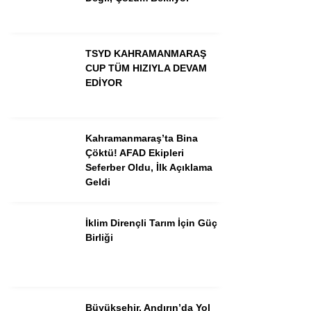
GÜNDEM
TSYD KAHRAMANMARAŞ
3. SAYFA
CUP TÜM HIZIYLA DEVAM
EDİYOR
SPOR
SAĞLIK
Kahramanmaraş’ta Bina
EĞİTİM
Çöktü! AFAD Ekipleri
Seferber Oldu, İlk Açıklama
KÜLTÜR SANAT
Geldi
EKONOMİ
İklim Dirençli Tarım İçin Güç
YAZARLAR
Birliği
YEREL HABERLER
Büyükşehir, Andırın’da Yol