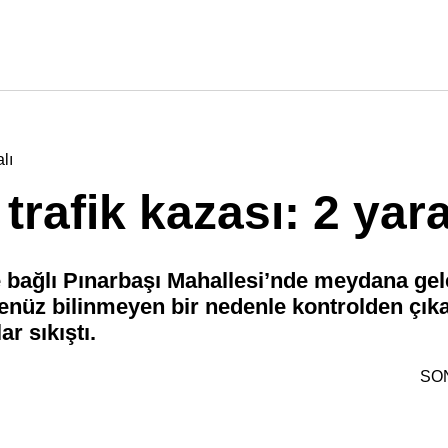
lı
afik kazası: 2 yara
ne bağlı Pınarbaşı Mahallesi’nde meydana gel
 henüz bilinmeyen bir nedenle kontrolden çı
r sıkıştı.
SO