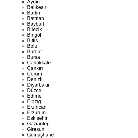
Aydın
Balıkesir
Bartın
Batman
Bayburt
Bilecik
Bingöl
Bitlis
Bolu
Burdur
Bursa
Çanakkale
Çankırı
Çorum
Denizli
Diyarbakır
Düzce
Edirne
Elazığ
Erzincan
Erzurum
Eskişehir
Gaziantep
Giresun
Gümüşhane