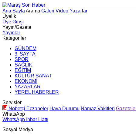
Ana Sayfa
Arama
Galeri
Video
Yazarlar
Üyelik
Üye Girişi
Yayın/Gazete
Yayınlar
Kategoriler
GÜNDEM
3. SAYFA
SPOR
SAĞLIK
EĞİTİM
KÜLTÜR SANAT
EKONOMİ
YAZARLAR
YEREL HABERLER
Servisler
Nöbetçi Eczaneler
Hava Durumu
Namaz Vakitleri
Gazetele
WhatsApp
WhatsApp İhbar Hattı
Sosyal Medya