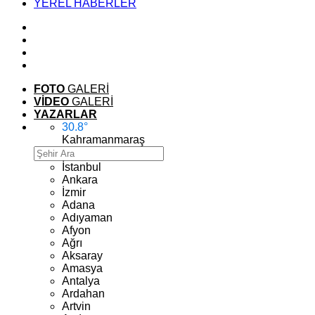
YEREL HABERLER
FOTO
GALERİ
VİDEO
GALERİ
YAZARLAR
30.8
°
Kahramanmaraş
İstanbul
Ankara
İzmir
Adana
Adıyaman
Afyon
Ağrı
Aksaray
Amasya
Antalya
Ardahan
Artvin