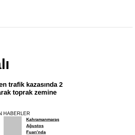
lı
en trafik kazasında 2
karak toprak zemine
N HABERLER
Kahramanmaraş
Ağustos
Fuarı’nda