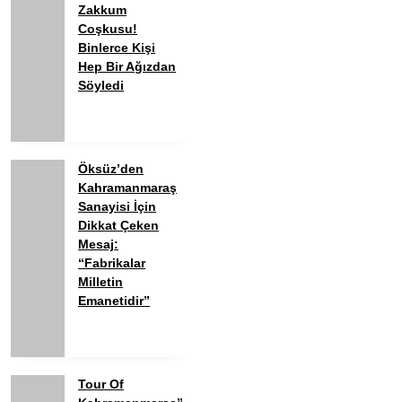
Zakkum
Coşkusu!
Binlerce Kişi
Hep Bir Ağızdan
Söyledi
Öksüz’den
Kahramanmaraş
Sanayisi İçin
Dikkat Çeken
Mesaj:
“Fabrikalar
Milletin
Emanetidir”
Tour Of