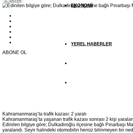
3. SAYFA
EKONOMİ
YAZARLAR
YEREL HABERLER
ABONE OL
Kahramanmaraş’ta trafik kazası: 2 yaralı
Kahramanmaraş’ta yaşanan trafik kazası sonrası 2 kişi yaralan
Edinilen bilgiye göre; Dulkadiroğlu ilçesine bağlı Pınarbaşı M
yaralandı. Seyir halindeki otomobilin henüz bilinmeyen bir n