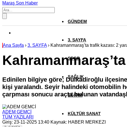
Maraş Son Haber
GÜNDEM
3. SAYFA
Ana Sayfa
›
3. SAYFA
›
Kahramanmaraş’ta trafik kazası: 2 yara
Kahramanmaraş’ta tr
SPOR
SAĞLIK
Edinilen bilgiye göre; Dulkadiroğlu ilçesi
kişi yaralandı. Seyir halindeki otomobilin
çarpması sonucu araçta bulunan vatandaşla
EĞİTİM
ADEM GEMCİ
KÜLTÜR SANAT
TÜM YAZILARI
Giriş: 23-11-2025 13:40
Kaynak: HABER MERKEZI