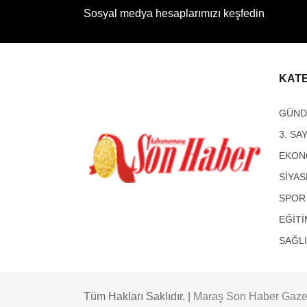
Sosyal medya hesaplarımızı keşfedin
KAT
GÜN
3. SA
EKON
SİYAS
SPOR
EĞİTİ
SAĞL
Tüm Hakları Saklıdır. |
Maraş Son Haber Gaze