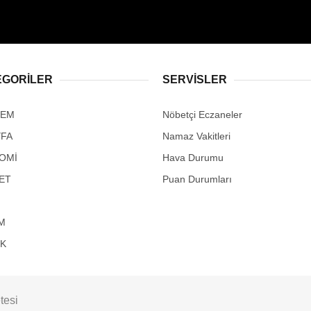
EGORİLER
SERVİSLER
DEM
Nöbetçi Eczaneler
YFA
Namaz Vakitleri
OMİ
Hava Durumu
ET
Puan Durumları
M
IK
tesi