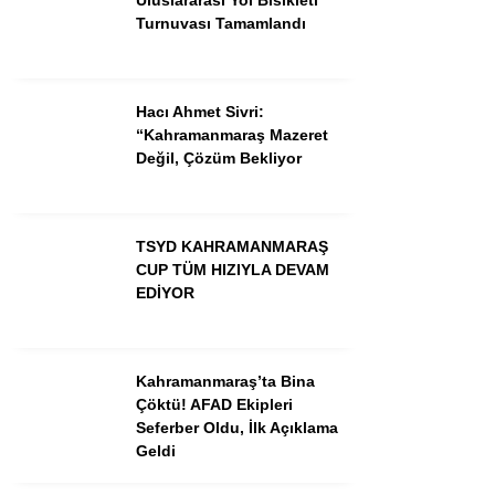
Turnuvası Tamamlandı
GÜNDEM
3. SAYFA
Hacı Ahmet Sivri:
“Kahramanmaraş Mazeret
SPOR
Değil, Çözüm Bekliyor
SAĞLIK
EĞİTİM
TSYD KAHRAMANMARAŞ
CUP TÜM HIZIYLA DEVAM
KÜLTÜR SANAT
EDİYOR
EKONOMİ
YAZARLAR
Kahramanmaraş’ta Bina
Çöktü! AFAD Ekipleri
YEREL HABERLER
Seferber Oldu, İlk Açıklama
Geldi