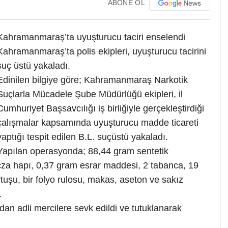
ABONE OL
Kahramanmaraş’ta uyuşturucu taciri enselendi
Kahramanmaraş’ta polis ekipleri, uyuşturucu tacirini
suç üstü yakaladı.
Edinilen bilgiye göre; Kahramanmaraş Narkotik
Suçlarla Mücadele Şube Müdürlüğü ekipleri, il
Cumhuriyet Başsavcılığı iş birliğiyle gerçekleştirdiği
çalışmalar kapsamında uyuşturucu madde ticareti
yaptığı tespit edilen B.L. suçüstü yakaladı.
Yapılan operasyonda; 88,44 gram sentetik
cza hapı, 0,37 gram esrar maddesi, 2 tabanca, 19
artuşu, bir folyo rulosu, makas, aseton ve sakız
.
dan adli mercilere sevk edildi ve tutuklanarak