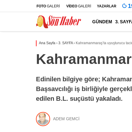
1
FOTO
GALERİ
VİDEO
GALERİ
YAZARLAR
GÜNDEM
3. SAYF
Ana Sayfa
›
3. SAYFA
›
Kahramanmaraş’ta uyuşturucu tacir
Kahramanmaraş
Edinilen bilgiye göre; Kahrama
Başsavcılığı iş birliğiyle gerçe
edilen B.L. suçüstü yakaladı.
ADEM GEMCİ