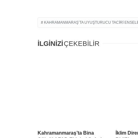
KAHRAMANMARAŞ’TA UYUŞTURUCU TACIRI ENSEL
İLGİNİZİ
ÇEKEBİLİR
Kahramanmaraş’ta Bina
İklim Dire