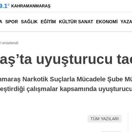
9.1
°
KAHRAMANMARAŞ
A
SPOR
SAĞLIK
EĞİTİM
KÜLTÜR SANAT
EKONOMİ
YAZ
i enselendi
’ta uyuşturucu tac
nmaraş Narkotik Suçlarla Mücadele Şube Müd
kleştirdiği çalışmalar kapsamında uyuşturucu
TÜM YAZILARI