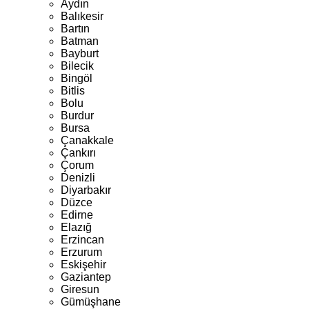
Aydın
Balıkesir
Bartın
Batman
Bayburt
Bilecik
Bingöl
Bitlis
Bolu
Burdur
Bursa
Çanakkale
Çankırı
Çorum
Denizli
Diyarbakır
Düzce
Edirne
Elazığ
Erzincan
Erzurum
Eskişehir
Gaziantep
Giresun
Gümüşhane