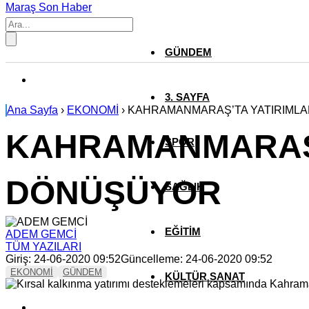
Maraş Son Haber
GÜNDEM
3. SAYFA
Ana Sayfa
›
EKONOMİ
›
KAHRAMANMARAŞ’TA YATIRIML
KAHRAMANMARAŞ’
SPOR
DÖNÜŞÜYOR
SAĞLIK
EĞİTİM
ADEM GEMCİ
TÜM YAZILARI
Giriş: 24-06-2020 09:52
Güncelleme: 24-06-2020 09:52
EKONOMİ
GÜNDEM
KÜLTÜR SANAT