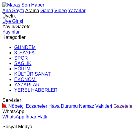
Ana Sayfa
Arama
Galeri
Video
Yazarlar
Üyelik
Üye Girişi
Yayın/Gazete
Yayınlar
Kategoriler
GÜNDEM
3. SAYFA
SPOR
SAĞLIK
EĞİTİM
KÜLTÜR SANAT
EKONOMİ
YAZARLAR
YEREL HABERLER
Servisler
Nöbetçi Eczaneler
Hava Durumu
Namaz Vakitleri
Gazetele
WhatsApp
WhatsApp İhbar Hattı
Sosyal Medya