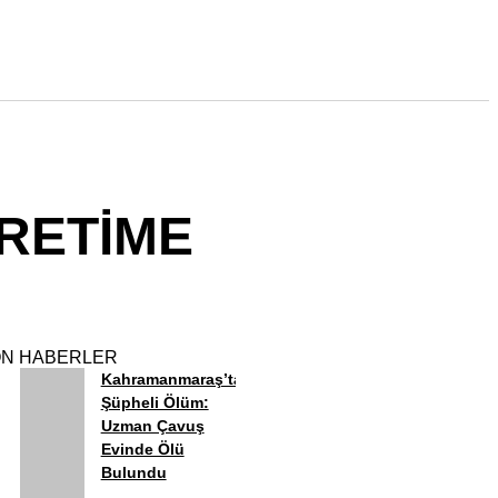
RETİME
N HABERLER
Kahramanmaraş’ta
Şüpheli Ölüm:
Uzman Çavuş
Evinde Ölü
Bulundu