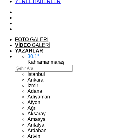
YEREL HABERLER
FOTO
GALERİ
VİDEO
GALERİ
YAZARLAR
30.1
°
Kahramanmaraş
İstanbul
Ankara
İzmir
Adana
Adıyaman
Afyon
Ağrı
Aksaray
Amasya
Antalya
Ardahan
Artvin