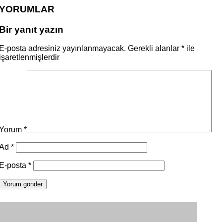
YORUMLAR
Bir yanıt yazın
E-posta adresiniz yayınlanmayacak.
Gerekli alanlar
*
ile
işaretlenmişlerdir
Yorum
*
Ad
*
E-posta
*