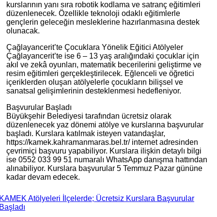
kurslarının yanı sıra robotik kodlama ve satranç eğitimleri
düzenlenecek. Özellikle teknoloji odaklı eğitimlerle
gençlerin geleceğin mesleklerine hazırlanmasına destek
olunacak.
Çağlayancerit’te Çocuklara Yönelik Eğitici Atölyeler
Çağlayancerit’te ise 6 – 13 yaş aralığındaki çocuklar için
akıl ve zekâ oyunları, matematik becerilerini geliştirme ve
resim eğitimleri gerçekleştirilecek. Eğlenceli ve öğretici
içeriklerden oluşan atölyelerle çocukların bilişsel ve
sanatsal gelişimlerinin desteklenmesi hedefleniyor.
Başvurular Başladı
Büyükşehir Belediyesi tarafından ücretsiz olarak
düzenlenecek yaz dönemi atölye ve kurslarına başvurular
başladı. Kurslara katılmak isteyen vatandaşlar,
https://kamek.kahramanmaras.bel.tr/ internet adresinden
çevrimiçi başvuru yapabiliyor. Kurslara ilişkin detaylı bilgi
ise 0552 033 99 51 numaralı WhatsApp danışma hattından
alınabiliyor. Kurslara başvurular 5 Temmuz Pazar gününe
kadar devam edecek.
KAMEK Atölyeleri İlçelerde; Ücretsiz Kurslara Başvurular
Başladı