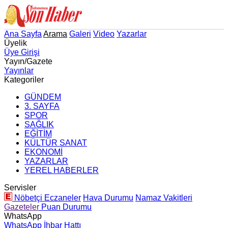
Ana Sayfa
Arama
Galeri
Video
Yazarlar
Üyelik
Üye Girişi
Yayın/Gazete
Yayınlar
Kategoriler
GÜNDEM
3. SAYFA
SPOR
SAĞLIK
EĞİTİM
KÜLTÜR SANAT
EKONOMİ
YAZARLAR
YEREL HABERLER
Servisler
Nöbetçi Eczaneler
Hava Durumu
Namaz Vakitleri
Gazeteler
Puan Durumu
WhatsApp
WhatsApp İhbar Hattı