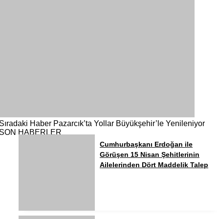
Sıradaki Haber
Pazarcık’ta Yollar Büyükşehir’le Yenileniyor
SON HABERLER
Cumhurbaşkanı Erdoğan ile
Görüşen 15 Nisan Şehitlerinin
Ailelerinden Dört Maddelik Talep