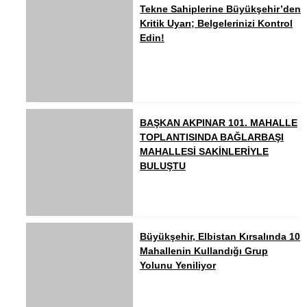
Tekne Sahiplerine Büyükşehir’den
Kritik Uyarı; Belgelerinizi Kontrol
Edin!
BAŞKAN AKPINAR 101. MAHALLE
TOPLANTISINDA BAĞLARBAŞI
MAHALLESİ SAKİNLERİYLE
BULUŞTU
Büyükşehir, Elbistan Kırsalında 10
Mahallenin Kullandığı Grup
Yolunu Yeniliyor