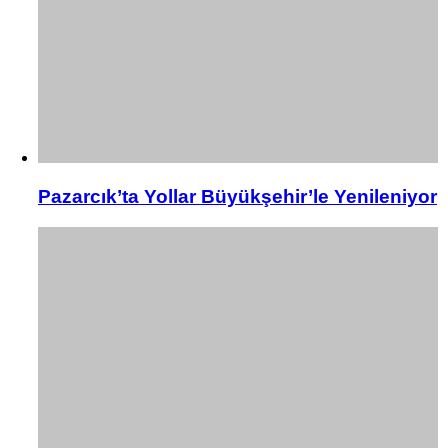
Pazarcık’ta Yollar Büyükşehir’le Yenileniyor