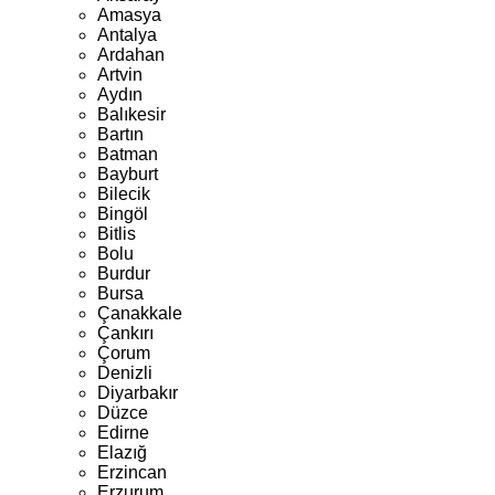
Amasya
Antalya
Ardahan
Artvin
Aydın
Balıkesir
Bartın
Batman
Bayburt
Bilecik
Bingöl
Bitlis
Bolu
Burdur
Bursa
Çanakkale
Çankırı
Çorum
Denizli
Diyarbakır
Düzce
Edirne
Elazığ
Erzincan
Erzurum