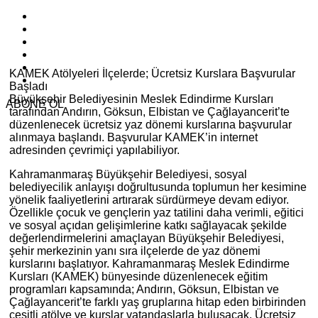
KAMEK Atölyeleri İlçelerde; Ücretsiz Kurslara Başvurular
Başladı
Büyükşehir Belediyesinin Meslek Edindirme Kursları
ABONE OL
tarafından Andırın, Göksun, Elbistan ve Çağlayancerit’te
düzenlenecek ücretsiz yaz dönemi kurslarına başvurular
alınmaya başlandı. Başvurular KAMEK’in internet
adresinden çevrimiçi yapılabiliyor.
Kahramanmaraş Büyükşehir Belediyesi, sosyal
belediyecilik anlayışı doğrultusunda toplumun her kesimine
yönelik faaliyetlerini artırarak sürdürmeye devam ediyor.
Özellikle çocuk ve gençlerin yaz tatilini daha verimli, eğitici
ve sosyal açıdan gelişimlerine katkı sağlayacak şekilde
değerlendirmelerini amaçlayan Büyükşehir Belediyesi,
şehir merkezinin yanı sıra ilçelerde de yaz dönemi
kurslarını başlatıyor. Kahramanmaraş Meslek Edindirme
Kursları (KAMEK) bünyesinde düzenlenecek eğitim
programları kapsamında; Andırın, Göksun, Elbistan ve
Çağlayancerit’te farklı yaş gruplarına hitap eden birbirinden
çeşitli atölye ve kurslar vatandaşlarla buluşacak. Ücretsiz