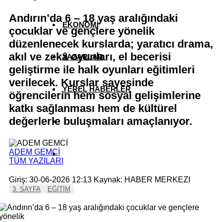
Andırın’da 6 – 18 yaş aralığındaki
EKONOMİ
çocuklar ve gençlere yönelik
düzenlenecek kurslarda; yaratıcı drama,
akıl ve zekâ oyunları, el becerisi
YAZARLAR
geliştirme ile halk oyunları eğitimleri
verilecek. Kurslar sayesinde
YEREL HABERLER
öğrencilerin hem sosyal gelişimlerine
katkı sağlanması hem de kültürel
değerlerle buluşmaları amaçlanıyor.
ADEM GEMCİ
TÜM YAZILARI
Giriş: 30-06-2026 12:13
Kaynak: HABER MERKEZI
3. SAYFA
EĞİTİM