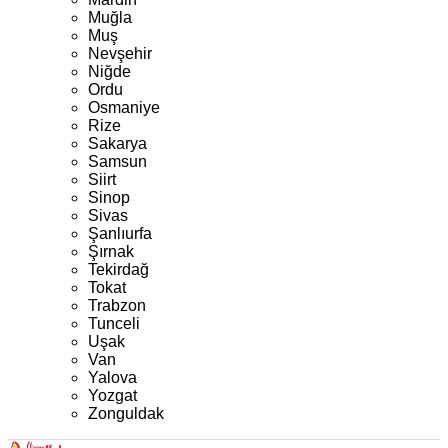
Muğla
Muş
Nevşehir
Niğde
Ordu
Osmaniye
Rize
Sakarya
Samsun
Siirt
Sinop
Sivas
Şanlıurfa
Şırnak
Tekirdağ
Tokat
Trabzon
Tunceli
Uşak
Van
Yalova
Yozgat
Zonguldak