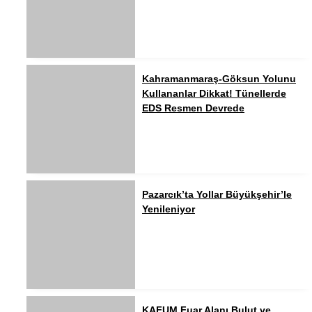
Kahramanmaraş-Göksun Yolunu
Kullananlar Dikkat! Tünellerde
EDS Resmen Devrede
Pazarcık’ta Yollar Büyükşehir’le
Yenileniyor
KAFUM Fuar Alanı Bulut ve