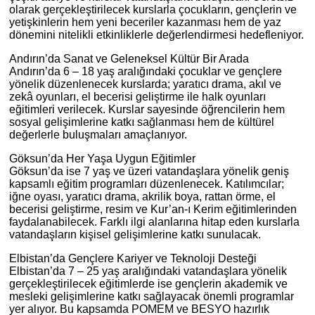
olarak gerçekleştirilecek kurslarla çocukların, gençlerin ve
yetişkinlerin hem yeni beceriler kazanması hem de yaz
dönemini nitelikli etkinliklerle değerlendirmesi hedefleniyor.
Andırın’da Sanat ve Geleneksel Kültür Bir Arada
Andırın’da 6 – 18 yaş aralığındaki çocuklar ve gençlere
yönelik düzenlenecek kurslarda; yaratıcı drama, akıl ve
zekâ oyunları, el becerisi geliştirme ile halk oyunları
eğitimleri verilecek. Kurslar sayesinde öğrencilerin hem
sosyal gelişimlerine katkı sağlanması hem de kültürel
değerlerle buluşmaları amaçlanıyor.
Göksun’da Her Yaşa Uygun Eğitimler
Göksun’da ise 7 yaş ve üzeri vatandaşlara yönelik geniş
kapsamlı eğitim programları düzenlenecek. Katılımcılar;
iğne oyası, yaratıcı drama, akrilik boya, rattan örme, el
becerisi geliştirme, resim ve Kur’an-ı Kerim eğitimlerinden
faydalanabilecek. Farklı ilgi alanlarına hitap eden kurslarla
vatandaşların kişisel gelişimlerine katkı sunulacak.
Elbistan’da Gençlere Kariyer ve Teknoloji Desteği
Elbistan’da 7 – 25 yaş aralığındaki vatandaşlara yönelik
gerçekleştirilecek eğitimlerde ise gençlerin akademik ve
mesleki gelişimlerine katkı sağlayacak önemli programlar
yer alıyor. Bu kapsamda POMEM ve BESYO hazırlık