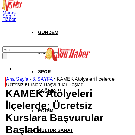
Maraş
Son
Haber
GÜNDEM
3. SAYFA
SPOR
Ana Sayfa
›
3. SAYFA
›
KAMEK Atölyeleri İlçelerde;
Ücretsiz Kurslara Başvurular Başladı
KAMEK Atölyeleri
SAĞLIK
İlçelerde; Ücretsiz
EĞİTİM
Kurslara Başvurular
Başladı
KÜLTÜR SANAT