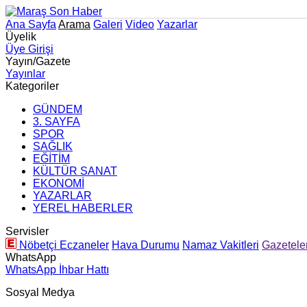
Ana Sayfa
Arama
Galeri
Video
Yazarlar
Üyelik
Üye Girişi
Yayın/Gazete
Yayınlar
Kategoriler
GÜNDEM
3. SAYFA
SPOR
SAĞLIK
EĞİTİM
KÜLTÜR SANAT
EKONOMİ
YAZARLAR
YEREL HABERLER
Servisler
Nöbetçi Eczaneler
Hava Durumu
Namaz Vakitleri
Gazetele
WhatsApp
WhatsApp İhbar Hattı
Sosyal Medya