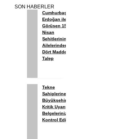
SON HABERLER
Cumhurbaşkanı
Erdoğan ile
Görüşen 15
Nisan
Şehitlerinin
Ailelerinden
Dört Maddelik
Talep
Tekne
Sahiplerine
Büyükşehir’den
Kritik Uyarı;
Belgelerinizi
Kontrol Edin!