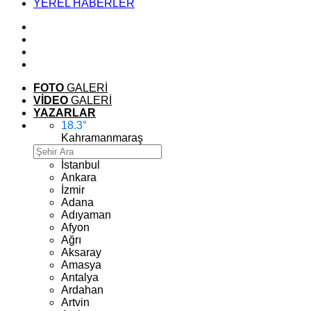
YEREL HABERLER
FOTO
GALERİ
VİDEO
GALERİ
YAZARLAR
18.3
°
Kahramanmaraş
İstanbul
Ankara
İzmir
Adana
Adıyaman
Afyon
Ağrı
Aksaray
Amasya
Antalya
Ardahan
Artvin