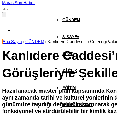
Maraş Son Haber
GÜNDEM
3. SAYFA
Ana Sayfa
›
GÜNDEM
›
Kanlıdere Caddesi’nin Geleceği Vatan
Kanlıdere Caddesi’
SPOR
Görüşleriyle Şekil
SAĞLIK
EĞİTİM
Hazırlanacak master plan kapsamında Kanlıd
aynı zamanda tarihi ve kültürel yönlerinin
günümüze taşıdığı değerlerin korunarak gel
KÜLTÜR SANAT
fonksiyonel ve sürdürülebilir bir kimlik kaz