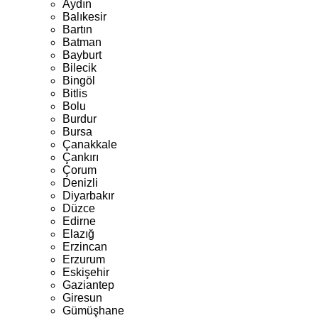
Aydın
Balıkesir
Bartın
Batman
Bayburt
Bilecik
Bingöl
Bitlis
Bolu
Burdur
Bursa
Çanakkale
Çankırı
Çorum
Denizli
Diyarbakır
Düzce
Edirne
Elazığ
Erzincan
Erzurum
Eskişehir
Gaziantep
Giresun
Gümüşhane