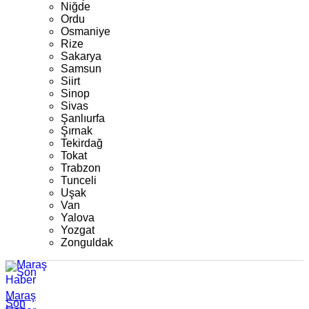
Niğde
Ordu
Osmaniye
Rize
Sakarya
Samsun
Siirt
Sinop
Sivas
Şanlıurfa
Şırnak
Tekirdağ
Tokat
Trabzon
Tunceli
Uşak
Van
Yalova
Yozgat
Zonguldak
Maraş
Son