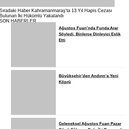
Sıradaki Haber
Kahramanmaraş’ta 13 Yıl Hapis Cezası
Bulunan İki Hükümlü Yakalandı
SON HABERLER
Ağustos Fuarı’nda Funda Arar
Söyledi, Binlerce Dinleyici Eşlik
Etti
Büyükşehir’den Andırın’a Yeni
Köprü
Geleneksel Ağustos Fuarı Pazar