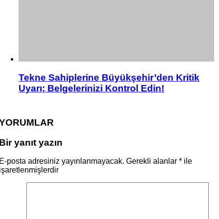
Tekne Sahiplerine Büyükşehir’den Kritik
Uyarı; Belgelerinizi Kontrol Edin!
YORUMLAR
Bir yanıt yazın
E-posta adresiniz yayınlanmayacak.
Gerekli alanlar
*
ile
işaretlenmişlerdir