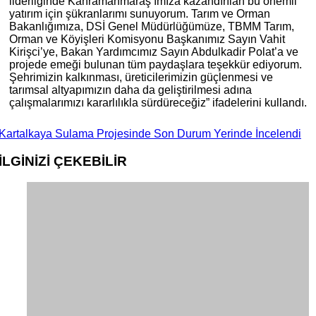
liderliğinde Kahramanmaraş’ımıza kazandırılan bu önemli
yatırım için şükranlarımı sunuyorum. Tarım ve Orman
Bakanlığımıza, DSİ Genel Müdürlüğümüze, TBMM Tarım,
Orman ve Köyişleri Komisyonu Başkanımız Sayın Vahit
Kirişci’ye, Bakan Yardımcımız Sayın Abdulkadir Polat’a ve
projede emeği bulunan tüm paydaşlara teşekkür ediyorum.
Şehrimizin kalkınması, üreticilerimizin güçlenmesi ve
tarımsal altyapımızın daha da geliştirilmesi adına
çalışmalarımızı kararlılıkla sürdüreceğiz” ifadelerini kullandı.
Kartalkaya Sulama Projesinde Son Durum Yerinde İncelendi
İLGİNİZİ
ÇEKEBİLİR