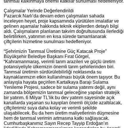
tarımsal kalkınmaya önemli katkılar sunulması hedefleniyor.
Çalışmalar Yerinde Değerlendirildi
Pazarcık Narlı’da devam eden çalışmaları sahada
inceleyen heyet, proje kapsamında yürütülen imalatlar ve
gelinen aşamalar hakkında teknik ekiplerden detaylı bilgi
aldı. Çalışmaların planlanan takvim doğrultusunda ilerlediği
belirtilirken, yatırımın en kısa sürede tamamlanarak
çiftçilerin hizmetine sunulması hedefleniyor.
“Şehrimizin Tarımsal Üretimine Güç Katacak Proje”
Büyükşehir Belediye Başkanı Fırat Görgel,
“Kahramanmaraş, verimli tarım arazileri ve güçlü üretim
potansiyeliyle ülkemizin önemli tarım şehirlerinden biri.
Tarımsal üretimin sürdürülebilirliği noktasında su
kaynaklarımızın etkin kullanılması büyük önem taşıyor. Bu
anlayışla hayata geçirilen Kartalkaya Barajı Sulama
Yenileme Projesi, sadece bir sulama yatırımı değil, aynı
zamanda bölgemizin tarımsal geleceğine yapılan stratejik
bir yatırım. 6 Milyar TL’lik bu dev yatırım sayesinde açık
kanallarda yaşanan su kayıpları önemli ölçüde azaltılacak,
çiftçilerimiz suya daha kolay ve verimli şekilde
ulaşabilecek. Bu da hem üretim maliyetlerinin düşmesine
hem de tarımsal verimin artmasına katkı sağlayacak.
Cumhurbaşkanımız Sayın Recep Tayyip Erdoğan’ın