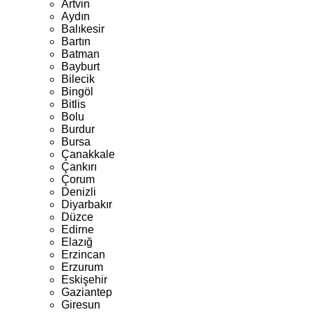
Artvin
Aydın
Balıkesir
Bartın
Batman
Bayburt
Bilecik
Bingöl
Bitlis
Bolu
Burdur
Bursa
Çanakkale
Çankırı
Çorum
Denizli
Diyarbakır
Düzce
Edirne
Elazığ
Erzincan
Erzurum
Eskişehir
Gaziantep
Giresun