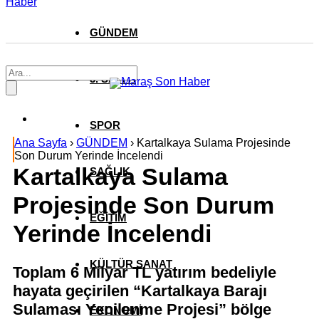
Haber
GÜNDEM
3. SAYFA
SPOR
Ana Sayfa
›
GÜNDEM
›
Kartalkaya Sulama Projesinde
Son Durum Yerinde İncelendi
Kartalkaya Sulama
SAĞLIK
Projesinde Son Durum
EĞİTİM
Yerinde İncelendi
KÜLTÜR SANAT
Toplam 6 Milyar TL yatırım bedeliyle
hayata geçirilen “Kartalkaya Barajı
Sulaması Yenilenme Projesi” bölge
EKONOMİ