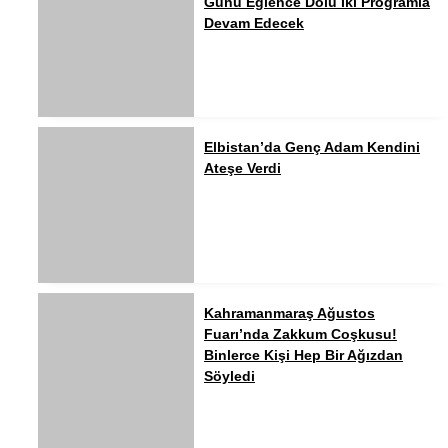
Günü Eğlence Dolu İki Programla
Devam Edecek
Elbistan’da Genç Adam Kendini
Ateşe Verdi
Kahramanmaraş Ağustos
Fuarı’nda Zakkum Coşkusu!
Binlerce Kişi Hep Bir Ağızdan
Söyledi