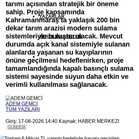
tarımı açısından stratejik bir öneme
sahip. Proje kapsamında
YAZARLAR
Kahramanmaraş’ta yaklaşık 200 bin
dekar tarım arazisi modern sulama
sistemleriyle buluşturulacak. Mevcut
YEREL HABERLER
durumda açık kanal sistemiyle sulanan
alanlarda yaşanan su kayıplarının
önüne geçilmesi hedeflenirken, proje
tamamlandığında kapalı basınçlı sulama
sistemi sayesinde suyun daha etkin ve
verimli kullanılması sağlanacak.
ADEM GEMCİ
TÜM YAZILARI
Giriş: 17-06-2026 14:40
Kaynak: HABER MERKEZI
GÜNDEM