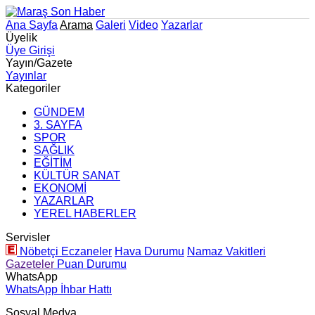
Ana Sayfa
Arama
Galeri
Video
Yazarlar
Üyelik
Üye Girişi
Yayın/Gazete
Yayınlar
Kategoriler
GÜNDEM
3. SAYFA
SPOR
SAĞLIK
EĞİTİM
KÜLTÜR SANAT
EKONOMİ
YAZARLAR
YEREL HABERLER
Servisler
Nöbetçi Eczaneler
Hava Durumu
Namaz Vakitleri
Gazeteler
Puan Durumu
WhatsApp
WhatsApp İhbar Hattı
Sosyal Medya