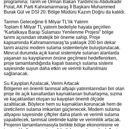
programına; Tarım ve Orman Bakan Yardımcısı Abdulkadir
Polat, AK Parti Kahramanmaraş İl Başkanı Muhammed
Burak Gül ve DSİ 20. Bölge Müdürü Kazım Doğru da katıldı.
Tarımın Geleceğine 6 Milyar TL’lik Yatırım
Toplam 6 Milyar TL yatırım bedeliyle hayata geçirilen
“Kartalkaya Barajı Sulaması Yenilenme Projesi” bölge
tarımı açısından stratejik bir öneme sahip. Proje
kapsamında Kahramanmaraş’ta yaklaşık 200 bin dekar
tarım arazisi modern sulama sistemleriyle buluşturulacak.
Mevcut durumda açık kanal sistemiyle sulanan alanlarda
yaşanan su kayıplarının önüne geçilmesi hedeflenirken,
proje tamamlandığında kapalı basınçlı sulama sistemi
sayesinde suyun daha etkin ve verimli kullanılması
sağlanacak.
Su Kayıpları Azalacak, Verim Artacak
Bölgenin en önemli tarımsal altyapı yatırımlarından biri olan
proje ile açık kanallardan kaynaklanan buharlaşma, sızma
ve kaçaklardan oluşan su kayıpları önemli ölçüde
azaltılacak. Böylece hem su kaynakları korunacak hem de
üreticilerin sulama imkanları güçlenecek. Modern sulama
altyapısı sayesinde çiftçiler daha planlı ve verimli sulama
yapabilecek, tarımsal üretimde kalite ve verimlilik artacak.
Projenin tamamlanmasıyla birlikte bölge ekonomisine ve