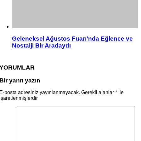
Geleneksel Ağustos Fuarı’nda Eğlence ve
Nostalji Bir Aradaydı
YORUMLAR
Bir yanıt yazın
E-posta adresiniz yayınlanmayacak.
Gerekli alanlar
*
ile
işaretlenmişlerdir