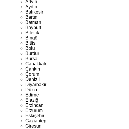
Artvin
Aydın
Balıkesir
Bartın
Batman
Bayburt
Bilecik
Bingöl
Bitlis
Bolu
Burdur
Bursa
Çanakkale
Çankırı
Çorum
Denizli
Diyarbakır
Düzce
Edirne
Elazığ
Erzincan
Erzurum
Eskişehir
Gaziantep
Giresun