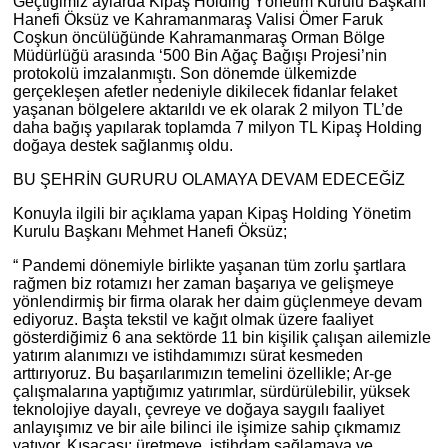
Geçtiğimiz aylarda Kipaş Holding Yönetim Kurulu Başkanı
Hanefi Öksüz ve Kahramanmaraş Valisi Ömer Faruk
Coşkun öncülüğünde Kahramanmaraş Orman Bölge
Müdürlüğü arasında ‘500 Bin Ağaç Bağışı Projesi’nin
protokolü imzalanmıştı. Son dönemde ülkemizde
gerçekleşen afetler nedeniyle dikilecek fidanlar felaket
yaşanan bölgelere aktarıldı ve ek olarak 2 milyon TL’de
daha bağış yapılarak toplamda 7 milyon TL Kipaş Holding
doğaya destek sağlanmış oldu.
BU ŞEHRİN GURURU OLAMAYA DEVAM EDECEĞİZ
Konuyla ilgili bir açıklama yapan Kipaş Holding Yönetim
Kurulu Başkanı Mehmet Hanefi Öksüz;
“ Pandemi dönemiyle birlikte yaşanan tüm zorlu şartlara
rağmen biz rotamızı her zaman başarıya ve gelişmeye
yönlendirmiş bir firma olarak her daim güçlenmeye devam
ediyoruz. Başta tekstil ve kağıt olmak üzere faaliyet
gösterdiğimiz 6 ana sektörde 11 bin kişilik çalışan ailemizle
yatırım alanımızı ve istihdamımızı sürat kesmeden
arttırıyoruz. Bu başarılarımızın temelini özellikle; Ar-ge
çalışmalarına yaptığımız yatırımlar, sürdürülebilir, yüksek
teknolojiye dayalı, çevreye ve doğaya saygılı faaliyet
anlayışımız ve bir aile bilinci ile işimize sahip çıkmamız
yatıyor. Kısacası; üretmeye, istihdam sağlamaya ve