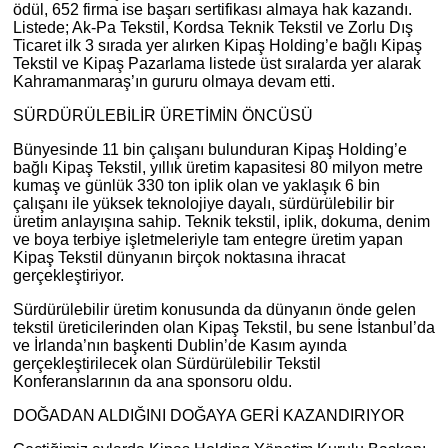
ödül, 652 firma ise başarı sertifikası almaya hak kazandı.
Listede; Ak-Pa Tekstil, Kordsa Teknik Tekstil ve Zorlu Dış
Ticaret ilk 3 sırada yer alırken Kipaş Holding’e bağlı Kipaş
Tekstil ve Kipaş Pazarlama listede üst sıralarda yer alarak
Kahramanmaraş’ın gururu olmaya devam etti.
SÜRDÜRÜLEBİLİR ÜRETİMİN ÖNCÜSÜ
Bünyesinde 11 bin çalışanı bulunduran Kipaş Holding’e
bağlı Kipaş Tekstil, yıllık üretim kapasitesi 80 milyon metre
kumaş ve günlük 330 ton iplik olan ve yaklaşık 6 bin
çalışanı ile yüksek teknolojiye dayalı, sürdürülebilir bir
üretim anlayışına sahip. Teknik tekstil, iplik, dokuma, denim
ve boya terbiye işletmeleriyle tam entegre üretim yapan
Kipaş Tekstil dünyanın birçok noktasına ihracat
gerçekleştiriyor.
Sürdürülebilir üretim konusunda da dünyanın önde gelen
tekstil üreticilerinden olan Kipaş Tekstil, bu sene İstanbul’da
ve İrlanda’nın başkenti Dublin’de Kasım ayında
gerçekleştirilecek olan Sürdürülebilir Tekstil
Konferanslarının da ana sponsoru oldu.
DOĞADAN ALDIĞINI DOĞAYA GERİ KAZANDIRIYOR