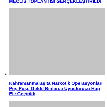
MECLİS TOPLANTISI GERÇEKLEŞTİRİLDİ
Kahramanmaraş’ta Narkotik Operasyonları
Peş Peşe Geldi! Binlerce Uyuşturucu Hap
Ele Geçirildi