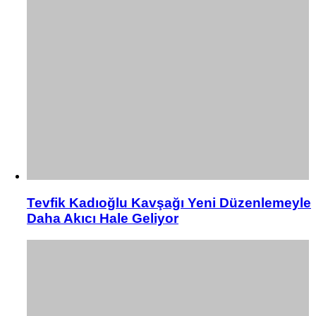
Tevfik Kadıoğlu Kavşağı Yeni Düzenlemeyle
Daha Akıcı Hale Geliyor