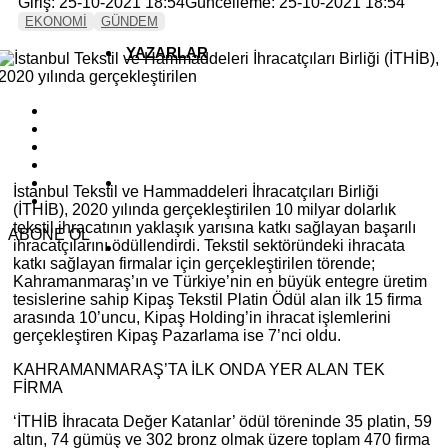
Giriş: 25-10-2021 18:54
Güncelleme: 25-10-2021 18:54
EKONOMİ
GÜNDEM
YAZARLAR
YEREL HABERLER
İstanbul Tekstil ve Hammaddeleri İhracatçıları Birliği
(İTHİB), 2020 yılında gerçekleştirilen 10 milyar dolarlık
tekstil ihracatının yaklaşık yarısına katkı sağlayan başarılı
ABONE OL
ihracatçılarını ödüllendirdi. Tekstil sektöründeki ihracata
katkı sağlayan firmalar için gerçekleştirilen törende;
Kahramanmaraş’ın ve Türkiye’nin en büyük entegre üretim
tesislerine sahip Kipaş Tekstil Platin Ödül alan ilk 15 firma
arasında 10’uncu, Kipaş Holding’in ihracat işlemlerini
gerçekleştiren Kipaş Pazarlama ise 7’nci oldu.
KAHRAMANMARAŞ’TA İLK ONDA YER ALAN TEK
FİRMA
‘İTHİB İhracata Değer Katanlar’ ödül töreninde 35 platin, 59
altın, 74 gümüş ve 302 bronz olmak üzere toplam 470 firma