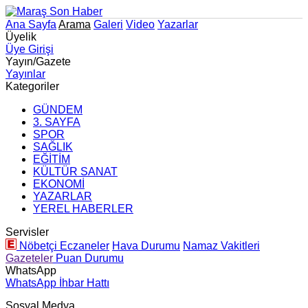
Ana Sayfa
Arama
Galeri
Video
Yazarlar
Üyelik
Üye Girişi
Yayın/Gazete
Yayınlar
Kategoriler
GÜNDEM
3. SAYFA
SPOR
SAĞLIK
EĞİTİM
KÜLTÜR SANAT
EKONOMİ
YAZARLAR
YEREL HABERLER
Servisler
Nöbetçi Eczaneler
Hava Durumu
Namaz Vakitleri
Gazeteler
Puan Durumu
WhatsApp
WhatsApp İhbar Hattı
Sosyal Medya