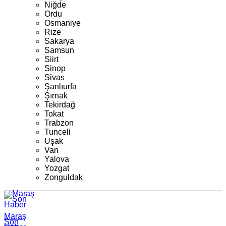
Niğde
Ordu
Osmaniye
Rize
Sakarya
Samsun
Siirt
Sinop
Sivas
Şanlıurfa
Şırnak
Tekirdağ
Tokat
Trabzon
Tunceli
Uşak
Van
Yalova
Yozgat
Zonguldak
Maraş
Son