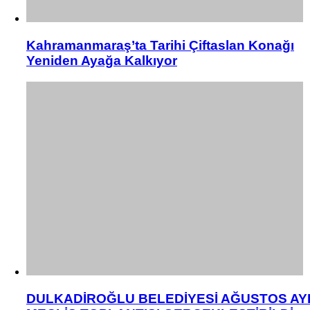
Kahramanmaraş’ta Tarihi Çiftaslan Konağı
Yeniden Ayağa Kalkıyor
DULKADİROĞLU BELEDİYESİ AĞUSTOS AY