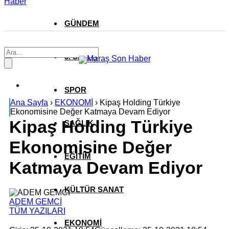
Haber
GÜNDEM
3. SAYFA
SPOR
Ana Sayfa
›
EKONOMİ
›
Kipaş Holding Türkiye
Ekonomisine Değer Katmaya Devam Ediyor
Kipaş Holding Türkiye
SAĞLIK
Ekonomisine Değer
EĞİTİM
Katmaya Devam Ediyor
KÜLTÜR SANAT
ADEM GEMCİ
TÜM YAZILARI
EKONOMİ