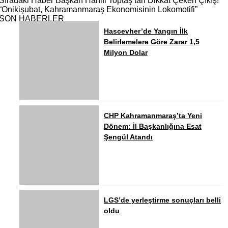
Sıradaki Haber
Başkan Hanifi Toptaş’tan Dikkat Çeken Çıkış!
“Onikişubat, Kahramanmaraş Ekonomisinin Lokomotifi”
SON HABERLER
Hascevher’de Yangın İlk
Belirlemelere Göre Zarar 1,5
Milyon Dolar
CHP Kahramanmaraş’ta Yeni
Dönem: İl Başkanlığına Esat
Şengül Atandı
LGS’de yerleştirme sonuçları belli
oldu