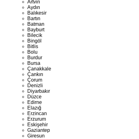
Artvin
Aydın
Balıkesir
Bartın
Batman
Bayburt
Bilecik
Bingöl
Bitlis
Bolu
Burdur
Bursa
Çanakkale
Çankırı
Çorum
Denizli
Diyarbakır
Düzce
Edirne
Elazığ
Erzincan
Erzurum
Eskişehir
Gaziantep
Giresun