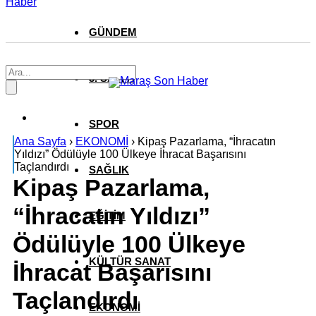
Haber
GÜNDEM
3. SAYFA
SPOR
Ana Sayfa
›
EKONOMİ
›
Kipaş Pazarlama, “İhracatın
Yıldızı” Ödülüyle 100 Ülkeye İhracat Başarısını
Taçlandırdı
SAĞLIK
Kipaş Pazarlama,
“İhracatın Yıldızı”
EĞİTİM
Ödülüyle 100 Ülkeye
KÜLTÜR SANAT
İhracat Başarısını
Taçlandırdı
EKONOMİ