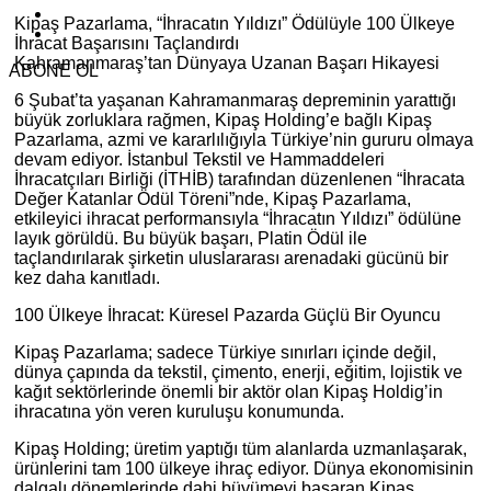
Kipaş Pazarlama, “İhracatın Yıldızı” Ödülüyle 100 Ülkeye
İhracat Başarısını Taçlandırdı
Kahramanmaraş’tan Dünyaya Uzanan Başarı Hikayesi
ABONE OL
6 Şubat’ta yaşanan Kahramanmaraş depreminin yarattığı
büyük zorluklara rağmen, Kipaş Holding’e bağlı Kipaş
Pazarlama, azmi ve kararlılığıyla Türkiye’nin gururu olmaya
devam ediyor. İstanbul Tekstil ve Hammaddeleri
İhracatçıları Birliği (İTHİB) tarafından düzenlenen “İhracata
Değer Katanlar Ödül Töreni”nde, Kipaş Pazarlama,
etkileyici ihracat performansıyla “İhracatın Yıldızı” ödülüne
layık görüldü. Bu büyük başarı, Platin Ödül ile
taçlandırılarak şirketin uluslararası arenadaki gücünü bir
kez daha kanıtladı.
100 Ülkeye İhracat: Küresel Pazarda Güçlü Bir Oyuncu
Kipaş Pazarlama; sadece Türkiye sınırları içinde değil,
dünya çapında da tekstil, çimento, enerji, eğitim, lojistik ve
kağıt sektörlerinde önemli bir aktör olan Kipaş Holdig’in
ihracatına yön veren kuruluşu konumunda.
Kipaş Holding; üretim yaptığı tüm alanlarda uzmanlaşarak,
ürünlerini tam 100 ülkeye ihraç ediyor. Dünya ekonomisinin
dalgalı dönemlerinde dahi büyümeyi başaran Kipaş