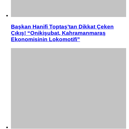
Başkan Hanifi Toptaş’tan Dikkat Çeken
Çıkış! “Onikişubat, Kahramanmaraş
Ekonomisinin Lokomotifi”