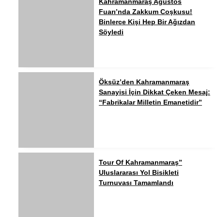
Kahramanmaraş Ağustos
Fuarı’nda Zakkum Coşkusu!
Binlerce Kişi Hep Bir Ağızdan
Söyledi
Öksüz’den Kahramanmaraş
Sanayisi İçin Dikkat Çeken Mesaj:
“Fabrikalar Milletin Emanetidir”
Tour Of Kahramanmaraş”
Uluslararası Yol Bisikleti
Turnuvası Tamamlandı