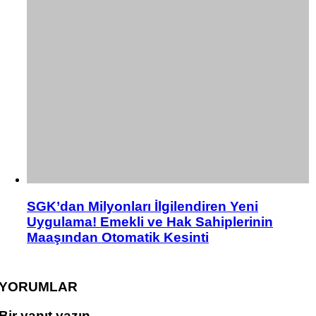
SGK’dan Milyonları İlgilendiren Yeni
Uygulama! Emekli ve Hak Sahiplerinin
Maaşından Otomatik Kesinti
YORUMLAR
Bir yanıt yazın