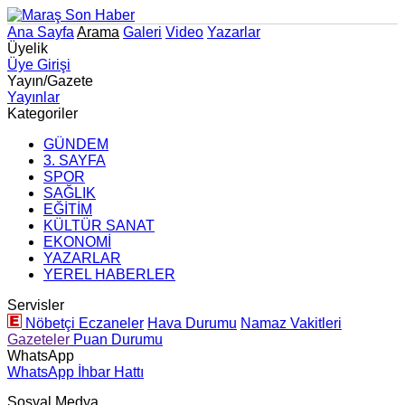
Ana Sayfa
Arama
Galeri
Video
Yazarlar
Üyelik
Üye Girişi
Yayın/Gazete
Yayınlar
Kategoriler
GÜNDEM
3. SAYFA
SPOR
SAĞLIK
EĞİTİM
KÜLTÜR SANAT
EKONOMİ
YAZARLAR
YEREL HABERLER
Servisler
Nöbetçi Eczaneler
Hava Durumu
Namaz Vakitleri
Gazeteler
Puan Durumu
WhatsApp
WhatsApp İhbar Hattı
Sosyal Medya