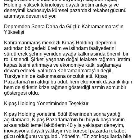
Holding, yüksek teknolojiye dayalı üretim anlayışı ve
deneyimli kadrosuyla küresel pazardaki rekabet gücünü
artırmaya devam ediyor.
Depremden Sonra Daha da Güçlü: Kahramanmaraş’ın
Yükselişi
Kahramanmaraş merkezli Kipaş Holding, depremin
ardından bölgedeki üretim ve istihdam faaliyetlerini
sürdürerek şehrin yeniden ayağa kalkmasında önemli bir
rol üstlendi. Şirket, yaşanan doğal felakete rağmen üretim
kapasitesini artırmaya ve ekonomiye katkı sağlamaya
devam ederek, yalnızca Kahramanmaraş’ın değil,
Türkiye’nin de kalkınmasına öncülük etti. Kipaş
Pazarlama’nın aldığı bu ödül, hem ekonomik dayanıklılığın
hem de şirketin krize rağmen gösterdiği azmin somut bir
göstergesi oldu.
Kipaş Holding Yönetiminden Teşekkür
Kipaş Holding yönetimi, ödül töreninden sonra yaptığı
açıklamada, Kipaş Pazarlama’nın bu büyük başarısının
arkasındaki temel faktörlerin 40 yıla yaklaşan deneyim,
inovasyona dayalı yaklaşım ve küresel pazarda rekabet
gücü olduğunu vurguladı. Yönetim, “En zor koşullarda bile