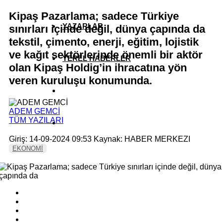
Kipaş Pazarlama; sadece Türkiye
YAZARLAR
sınırları içinde değil, dünya çapında da
tekstil, çimento, enerji, eğitim, lojistik
ve kağıt sektörlerinde önemli bir aktör
YEREL HABERLER
olan Kipaş Holdig’in ihracatına yön
veren kuruluşu konumunda.
ADEM GEMCİ
TÜM YAZILARI
Giriş: 14-09-2024 09:53
Kaynak: HABER MERKEZI
EKONOMİ