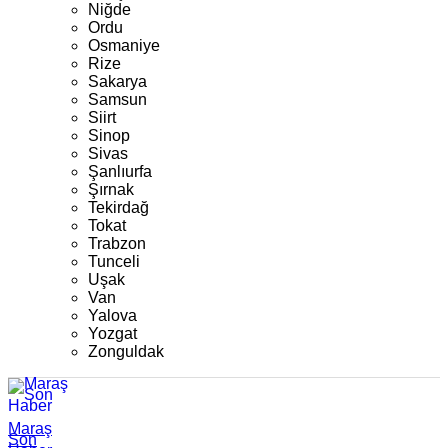
Niğde
Ordu
Osmaniye
Rize
Sakarya
Samsun
Siirt
Sinop
Sivas
Şanlıurfa
Şırnak
Tekirdağ
Tokat
Trabzon
Tunceli
Uşak
Van
Yalova
Yozgat
Zonguldak
Maraş
Son