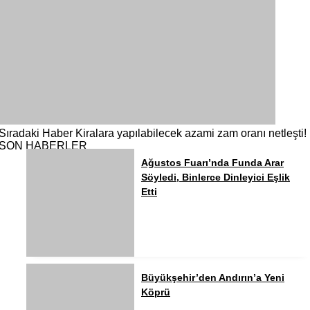
Sıradaki Haber
Kiralara yapılabilecek azami zam oranı netleşti!
SON HABERLER
Ağustos Fuarı’nda Funda Arar
Söyledi, Binlerce Dinleyici Eşlik
Etti
Büyükşehir’den Andırın’a Yeni
Köprü