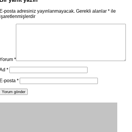
E-posta adresiniz yayınlanmayacak.
Gerekli alanlar
*
ile
işaretlenmişlerdir
Yorum
*
Ad
*
E-posta
*