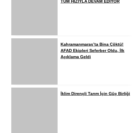
TÜM HIZIYLA DEVAM EDİYOR
Kahramanmaraş’ta Bina Çöktü!
AFAD Ekipleri Seferber Oldu, İlk
Açıklama Geldi
İklim Dirençli Tarım İçin Güç Birliği