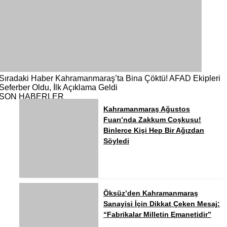
Sıradaki Haber
Kahramanmaraş’ta Bina Çöktü! AFAD Ekipleri
Seferber Oldu, İlk Açıklama Geldi
SON HABERLER
Kahramanmaraş Ağustos
Fuarı’nda Zakkum Coşkusu!
Binlerce Kişi Hep Bir Ağızdan
Söyledi
Öksüz’den Kahramanmaraş
Sanayisi İçin Dikkat Çeken Mesaj:
“Fabrikalar Milletin Emanetidir”