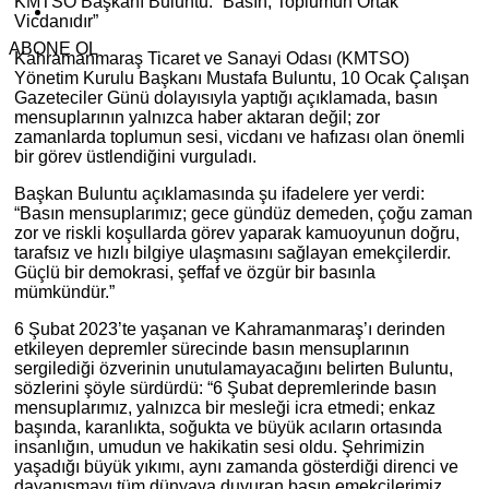
KMTSO Başkanı Buluntu: “Basın, Toplumun Ortak
Vicdanıdır”
ABONE OL
Kahramanmaraş Ticaret ve Sanayi Odası (KMTSO)
Yönetim Kurulu Başkanı Mustafa Buluntu, 10 Ocak Çalışan
Gazeteciler Günü dolayısıyla yaptığı açıklamada, basın
mensuplarının yalnızca haber aktaran değil; zor
zamanlarda toplumun sesi, vicdanı ve hafızası olan önemli
bir görev üstlendiğini vurguladı.
Başkan Buluntu açıklamasında şu ifadelere yer verdi:
“Basın mensuplarımız; gece gündüz demeden, çoğu zaman
zor ve riskli koşullarda görev yaparak kamuoyunun doğru,
tarafsız ve hızlı bilgiye ulaşmasını sağlayan emekçilerdir.
Güçlü bir demokrasi, şeffaf ve özgür bir basınla
mümkündür.”
6 Şubat 2023’te yaşanan ve Kahramanmaraş’ı derinden
etkileyen depremler sürecinde basın mensuplarının
sergilediği özverinin unutulamayacağını belirten Buluntu,
sözlerini şöyle sürdürdü: “6 Şubat depremlerinde basın
mensuplarımız, yalnızca bir mesleği icra etmedi; enkaz
başında, karanlıkta, soğukta ve büyük acıların ortasında
insanlığın, umudun ve hakikatin sesi oldu. Şehrimizin
yaşadığı büyük yıkımı, aynı zamanda gösterdiği direnci ve
dayanışmayı tüm dünyaya duyuran basın emekçilerimiz,