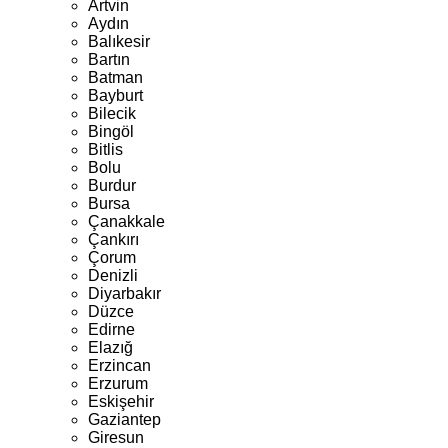
Artvin
Aydın
Balıkesir
Bartın
Batman
Bayburt
Bilecik
Bingöl
Bitlis
Bolu
Burdur
Bursa
Çanakkale
Çankırı
Çorum
Denizli
Diyarbakır
Düzce
Edirne
Elazığ
Erzincan
Erzurum
Eskişehir
Gaziantep
Giresun