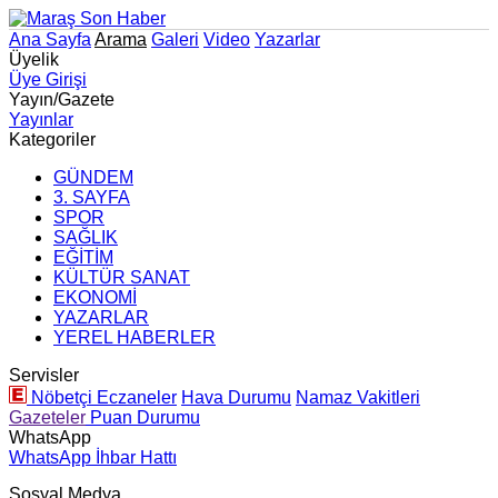
Ana Sayfa
Arama
Galeri
Video
Yazarlar
Üyelik
Üye Girişi
Yayın/Gazete
Yayınlar
Kategoriler
GÜNDEM
3. SAYFA
SPOR
SAĞLIK
EĞİTİM
KÜLTÜR SANAT
EKONOMİ
YAZARLAR
YEREL HABERLER
Servisler
Nöbetçi Eczaneler
Hava Durumu
Namaz Vakitleri
Gazeteler
Puan Durumu
WhatsApp
WhatsApp İhbar Hattı
Sosyal Medya