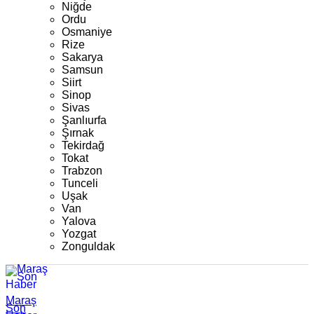
Niğde
Ordu
Osmaniye
Rize
Sakarya
Samsun
Siirt
Sinop
Sivas
Şanlıurfa
Şırnak
Tekirdağ
Tokat
Trabzon
Tunceli
Uşak
Van
Yalova
Yozgat
Zonguldak
Maraş
Son