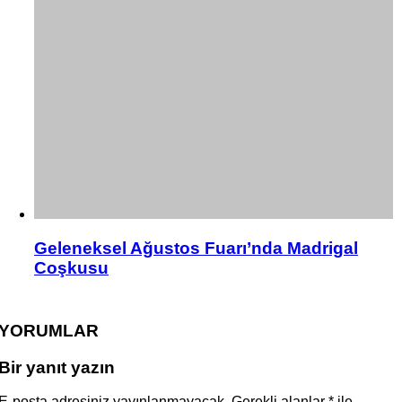
Geleneksel Ağustos Fuarı’nda Madrigal
Coşkusu
YORUMLAR
Bir yanıt yazın
E-posta adresiniz yayınlanmayacak.
Gerekli alanlar
*
ile