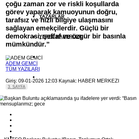
çoğu zaman zor ve riskli koşullarda
görev yaparak kamuoyunun doğru,
YAZARLAR
tarafsız ve hızlı bilgiye ulaşmasını
sağlayan emekçilerdir. Güçlü bir
demokrasi, şeffaf ve özgür bir basınla
YEREL HABERLER
mümkündür.”
ADEM GEMCİ
TÜM YAZILARI
Giriş: 09-01-2026 12:03
Kaynak: HABER MERKEZI
3. SAYFA