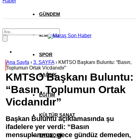
Haber
GÜNDEM
3. SAYFA
SPOR
Ana Sayfa
›
3. SAYFA
›
KMTSO Başkanı Buluntu: “Basın,
Toplumun Ortak Vicdanıdır”
KMTSO Başkanı Buluntu:
SAĞLIK
“Basın, Toplumun Ortak
EĞİTİM
Vicdanıdır”
KÜLTÜR SANAT
Başkan Buluntu açıklamasında şu
ifadelere yer verdi: “Basın
mensuplarımız; gece gündüz demeden,
EKONOMİ