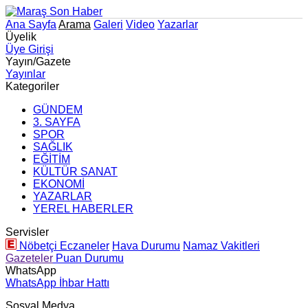
Ana Sayfa
Arama
Galeri
Video
Yazarlar
Üyelik
Üye Girişi
Yayın/Gazete
Yayınlar
Kategoriler
GÜNDEM
3. SAYFA
SPOR
SAĞLIK
EĞİTİM
KÜLTÜR SANAT
EKONOMİ
YAZARLAR
YEREL HABERLER
Servisler
Nöbetçi Eczaneler
Hava Durumu
Namaz Vakitleri
Gazeteler
Puan Durumu
WhatsApp
WhatsApp İhbar Hattı
Sosyal Medya