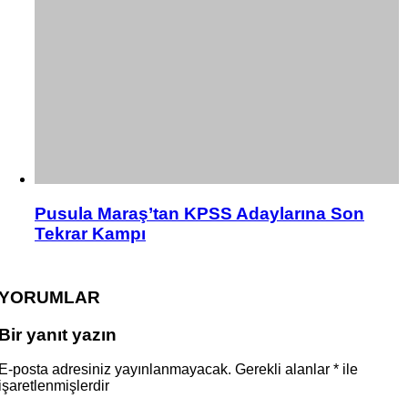
Pusula Maraş’tan KPSS Adaylarına Son
Tekrar Kampı
YORUMLAR
Bir yanıt yazın
E-posta adresiniz yayınlanmayacak.
Gerekli alanlar
*
ile
işaretlenmişlerdir