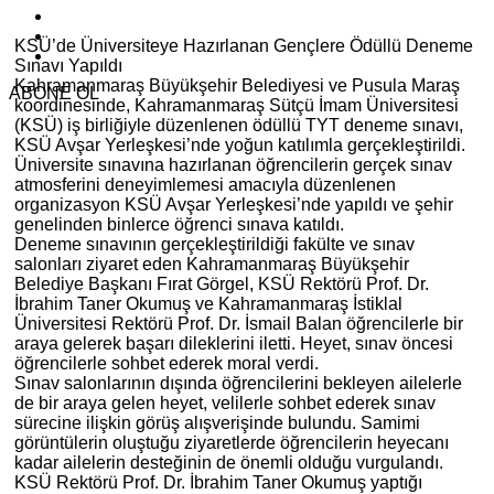
KSÜ’de Üniversiteye Hazırlanan Gençlere Ödüllü Deneme
Sınavı Yapıldı
Kahramanmaraş Büyükşehir Belediyesi ve Pusula Maraş
ABONE OL
koordinesinde, Kahramanmaraş Sütçü İmam Üniversitesi
(KSÜ) iş birliğiyle düzenlenen ödüllü TYT deneme sınavı,
KSÜ Avşar Yerleşkesi’nde yoğun katılımla gerçekleştirildi.
Üniversite sınavına hazırlanan öğrencilerin gerçek sınav
atmosferini deneyimlemesi amacıyla düzenlenen
organizasyon KSÜ Avşar Yerleşkesi’nde yapıldı ve şehir
genelinden binlerce öğrenci sınava katıldı.
Deneme sınavının gerçekleştirildiği fakülte ve sınav
salonları ziyaret eden Kahramanmaraş Büyükşehir
Belediye Başkanı Fırat Görgel, KSÜ Rektörü Prof. Dr.
İbrahim Taner Okumuş ve Kahramanmaraş İstiklal
Üniversitesi Rektörü Prof. Dr. İsmail Balan öğrencilerle bir
araya gelerek başarı dileklerini iletti. Heyet, sınav öncesi
öğrencilerle sohbet ederek moral verdi.
Sınav salonlarının dışında öğrencilerini bekleyen ailelerle
de bir araya gelen heyet, velilerle sohbet ederek sınav
sürecine ilişkin görüş alışverişinde bulundu. Samimi
görüntülerin oluştuğu ziyaretlerde öğrencilerin heyecanı
kadar ailelerin desteğinin de önemli olduğu vurgulandı.
KSÜ Rektörü Prof. Dr. İbrahim Taner Okumuş yaptığı