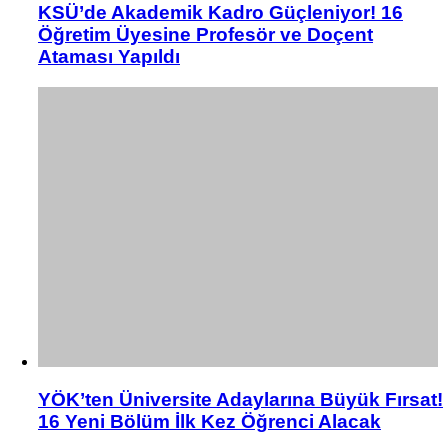
KSÜ’de Akademik Kadro Güçleniyor! 16
Öğretim Üyesine Profesör ve Doçent
Ataması Yapıldı
YÖK’ten Üniversite Adaylarına Büyük Fırsat!
16 Yeni Bölüm İlk Kez Öğrenci Alacak