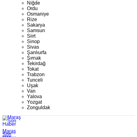
Niğde
Ordu
Osmaniye
Rize
Sakarya
Samsun
Siirt
Sinop
Sivas
Şanlıurfa
Şırnak
Tekirdağ
Tokat
Trabzon
Tunceli
Uşak
Van
Yalova
Yozgat
Zonguldak
Maraş
Son