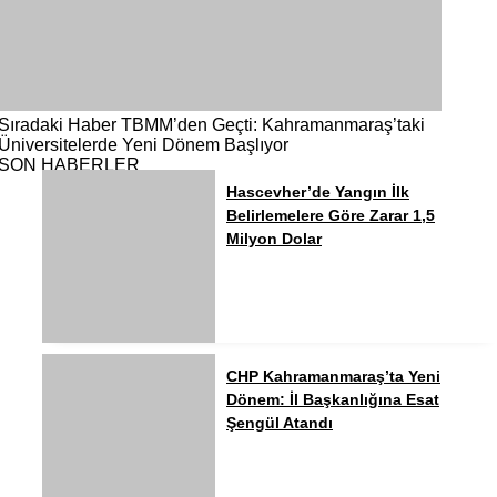
Sıradaki Haber
TBMM’den Geçti: Kahramanmaraş’taki
Üniversitelerde Yeni Dönem Başlıyor
SON HABERLER
Hascevher’de Yangın İlk
Belirlemelere Göre Zarar 1,5
Milyon Dolar
CHP Kahramanmaraş’ta Yeni
Dönem: İl Başkanlığına Esat
Şengül Atandı