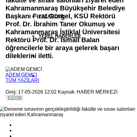
fakülte ve sınav salonları ziyaret eden
Kahramanmaraş Büyükşehir Belediye
Başkanı Fırat Görgel, KSÜ Rektörü
YAZARLAR
Prof. Dr. İbrahim Taner Okumuş ve
Kahramanmaraş İstiklal Üniversitesi
YEREL HABERLER
Rektörü Prof. Dr. İsmail Balan
öğrencilerle bir araya gelerek başarı
dileklerini iletti.
ADEM GEMCİ
TÜM YAZILARI
Giriş: 17-05-2026 12:02
Kaynak: HABER MERKEZI
EĞİTİM