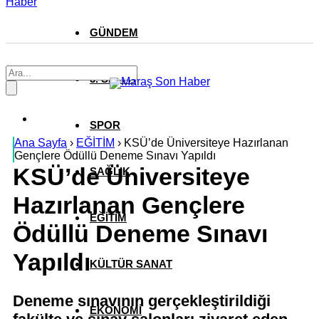
Haber
GÜNDEM
3. SAYFA
SPOR
Ana Sayfa
›
EĞİTİM
›
KSÜ’de Üniversiteye Hazırlanan
Gençlere Ödüllü Deneme Sınavı Yapıldı
KSÜ’de Üniversiteye
SAĞLIK
Hazırlanan Gençlere
EĞİTİM
Ödüllü Deneme Sınavı
Yapıldı
KÜLTÜR SANAT
Deneme sınavının gerçekleştirildiği
EKONOMİ