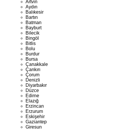
Artvin
Aydın
Balıkesir
Bartın
Batman
Bayburt
Bilecik
Bingöl
Bitlis
Bolu
Burdur
Bursa
Çanakkale
Çankırı
Çorum
Denizli
Diyarbakır
Düzce
Edirne
Elazığ
Erzincan
Erzurum
Eskişehir
Gaziantep
Giresun