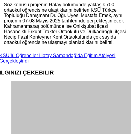
Söz konusu projenin Hatay bölümünde yaklaşık 700
ortaokul öğrencisine ulaştıklarını belirten KSÜ Türkçe
Topluluğu Danışmanı Dr. Öğr. Üyesi Mustafa Emek, aynı
projenin 07-08 Mayıs 2025 tarihlerinde gerçekleştirilecek
Kahramanmaraş bölümünde ise Onikişubat ilçesi
Hasancıklı Erkunt Traktör Ortaokulu ve Dulkadiroğlu ilçesi
Necip Fazıl Konteyner Kent Ortaokulunda çok sayıda
ortaokul öğrencisine ulaşmayı planladıklarını belirtti.
KSÜ’lü Öğrenciler Hatay Samandağ’da Eğitim Atölyesi
Gerçekleştirdi
İLGİNİZİ
ÇEKEBİLİR