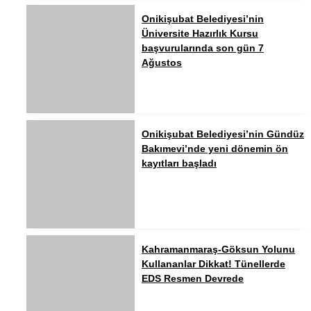
Onikişubat Belediyesi’nin
Üniversite Hazırlık Kursu
başvurularında son gün 7
Ağustos
Onikişubat Belediyesi’nin Gündüz
Bakımevi’nde yeni dönemin ön
kayıtları başladı
Kahramanmaraş-Göksun Yolunu
Kullananlar Dikkat! Tünellerde
EDS Resmen Devrede