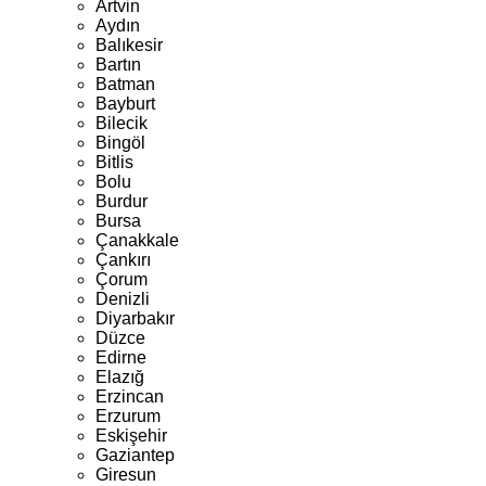
Artvin
Aydın
Balıkesir
Bartın
Batman
Bayburt
Bilecik
Bingöl
Bitlis
Bolu
Burdur
Bursa
Çanakkale
Çankırı
Çorum
Denizli
Diyarbakır
Düzce
Edirne
Elazığ
Erzincan
Erzurum
Eskişehir
Gaziantep
Giresun