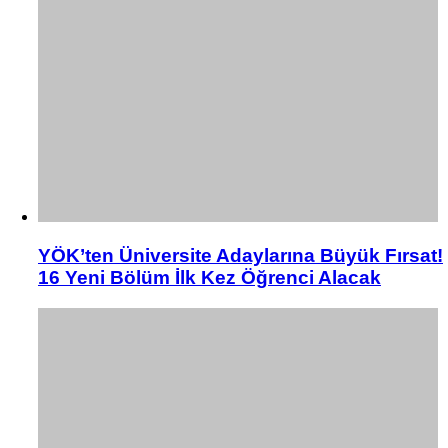
YÖK’ten Üniversite Adaylarına Büyük Fırsat!
16 Yeni Bölüm İlk Kez Öğrenci Alacak