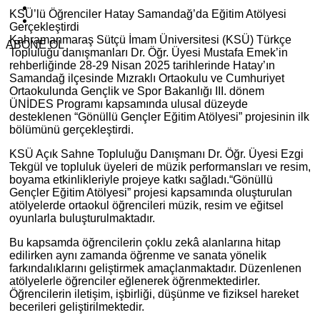
KSÜ’lü Öğrenciler Hatay Samandağ’da Eğitim Atölyesi
Gerçekleştirdi
Kahramanmaraş Sütçü İmam Üniversitesi (KSÜ) Türkçe
ABONE OL
Topluluğu danışmanları Dr. Öğr. Üyesi Mustafa Emek’in
rehberliğinde 28-29 Nisan 2025 tarihlerinde Hatay’ın
Samandağ ilçesinde Mızraklı Ortaokulu ve Cumhuriyet
Ortaokulunda Gençlik ve Spor Bakanlığı III. dönem
ÜNİDES Programı kapsamında ulusal düzeyde
desteklenen “Gönüllü Gençler Eğitim Atölyesi” projesinin ilk
bölümünü gerçekleştirdi.
KSÜ Açık Sahne Topluluğu Danışmanı Dr. Öğr. Üyesi Ezgi
Tekgül ve topluluk üyeleri de müzik performansları ve resim,
boyama etkinlikleriyle projeye katkı sağladı.“Gönüllü
Gençler Eğitim Atölyesi” projesi kapsamında oluşturulan
atölyelerde ortaokul öğrencileri müzik, resim ve eğitsel
oyunlarla buluşturulmaktadır.
Bu kapsamda öğrencilerin çoklu zekâ alanlarına hitap
edilirken aynı zamanda öğrenme ve sanata yönelik
farkındalıklarını geliştirmek amaçlanmaktadır. Düzenlenen
atölyelerle öğrenciler eğlenerek öğrenmektedirler.
Öğrencilerin iletişim, işbirliği, düşünme ve fiziksel hareket
becerileri geliştirilmektedir.