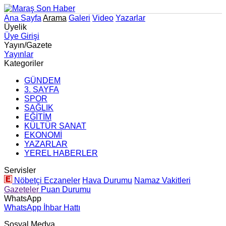
Ana Sayfa
Arama
Galeri
Video
Yazarlar
Üyelik
Üye Girişi
Yayın/Gazete
Yayınlar
Kategoriler
GÜNDEM
3. SAYFA
SPOR
SAĞLIK
EĞİTİM
KÜLTÜR SANAT
EKONOMİ
YAZARLAR
YEREL HABERLER
Servisler
Nöbetçi Eczaneler
Hava Durumu
Namaz Vakitleri
Gazeteler
Puan Durumu
WhatsApp
WhatsApp İhbar Hattı
Sosyal Medya