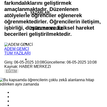
farkındalıklarını geliştirmek
amaçlanmaktadır. Düzenlenen
YAZARLAR
atölyelerle öğrenciler eğlenerek
öğrenmektedirler. Öğrencilerin iletişim,
işbirliği, düşünme ve fiziksel hareket
YEREL HABERLER
becerileri geliştirilmektedir.
ADEM GEMCİ
TÜM YAZILARI
Giriş: 06-05-2025 10:08
Güncelleme: 06-05-2025 10:08
Kaynak: HABER MERKEZI
EĞİTİM