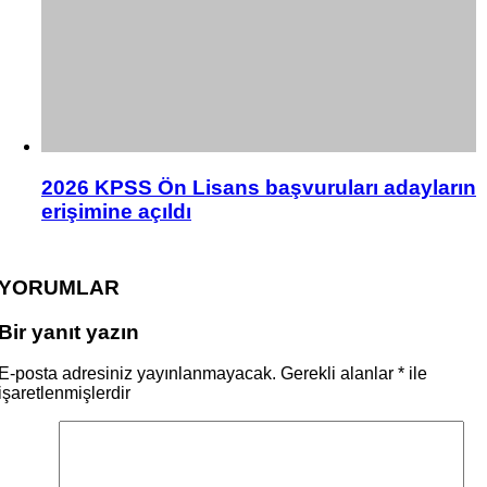
2026 KPSS Ön Lisans başvuruları adayların
erişimine açıldı
YORUMLAR
Bir yanıt yazın
E-posta adresiniz yayınlanmayacak.
Gerekli alanlar
*
ile
işaretlenmişlerdir