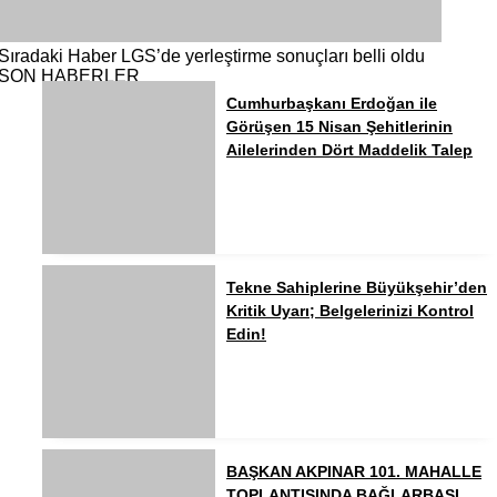
Sıradaki Haber
LGS’de yerleştirme sonuçları belli oldu
SON HABERLER
Cumhurbaşkanı Erdoğan ile
Görüşen 15 Nisan Şehitlerinin
Ailelerinden Dört Maddelik Talep
Tekne Sahiplerine Büyükşehir’den
Kritik Uyarı; Belgelerinizi Kontrol
Edin!
BAŞKAN AKPINAR 101. MAHALLE
TOPLANTISINDA BAĞLARBAŞI