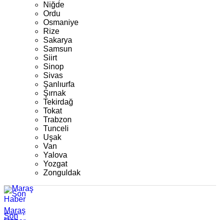
Niğde
Ordu
Osmaniye
Rize
Sakarya
Samsun
Siirt
Sinop
Sivas
Şanlıurfa
Şırnak
Tekirdağ
Tokat
Trabzon
Tunceli
Uşak
Van
Yalova
Yozgat
Zonguldak
Maraş
Son