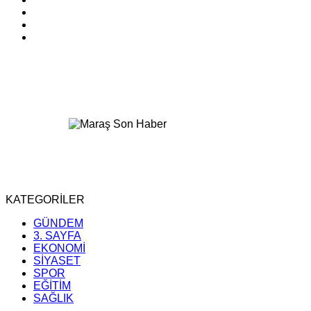
KATEGORİLER
GÜNDEM
3. SAYFA
EKONOMİ
SİYASET
SPOR
EĞİTİM
SAĞLIK