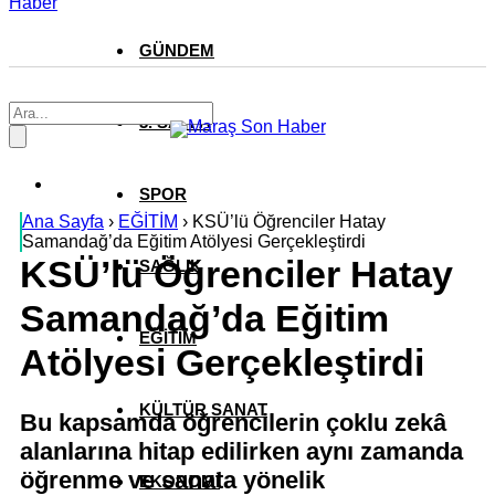
Haber
GÜNDEM
3. SAYFA
SPOR
Ana Sayfa
›
EĞİTİM
›
KSÜ’lü Öğrenciler Hatay
Samandağ’da Eğitim Atölyesi Gerçekleştirdi
KSÜ’lü Öğrenciler Hatay
SAĞLIK
Samandağ’da Eğitim
EĞİTİM
Atölyesi Gerçekleştirdi
KÜLTÜR SANAT
Bu kapsamda öğrencilerin çoklu zekâ
alanlarına hitap edilirken aynı zamanda
öğrenme ve sanata yönelik
EKONOMİ