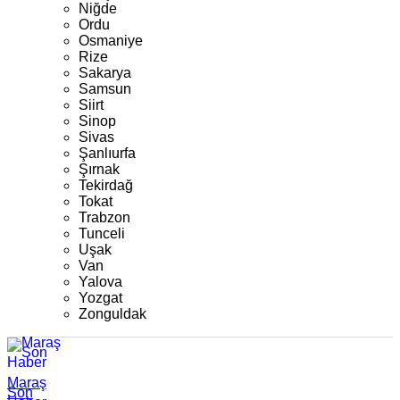
Niğde
Ordu
Osmaniye
Rize
Sakarya
Samsun
Siirt
Sinop
Sivas
Şanlıurfa
Şırnak
Tekirdağ
Tokat
Trabzon
Tunceli
Uşak
Van
Yalova
Yozgat
Zonguldak
Maraş
Son