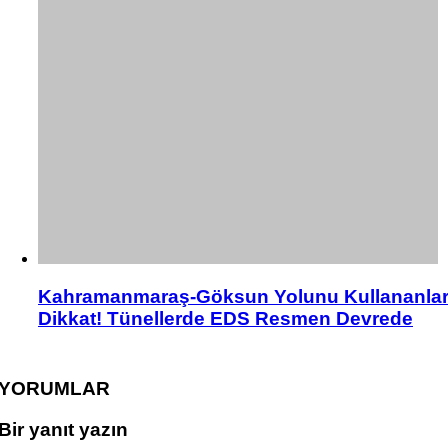
Kahramanmaraş-Göksun Yolunu Kullananla
Dikkat! Tünellerde EDS Resmen Devrede
YORUMLAR
Bir yanıt yazın