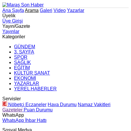
Ana Sayfa
Arama
Galeri
Video
Yazarlar
Üyelik
Üye Girişi
Yayın/Gazete
Yayınlar
Kategoriler
GÜNDEM
3. SAYFA
SPOR
SAĞLIK
EĞİTİM
KÜLTÜR SANAT
EKONOMİ
YAZARLAR
YEREL HABERLER
Servisler
Nöbetçi Eczaneler
Hava Durumu
Namaz Vakitleri
Gazeteler
Puan Durumu
WhatsApp
WhatsApp İhbar Hattı
Sosyal Medya