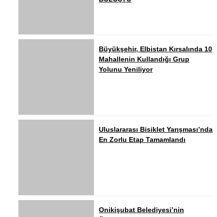
Büyükşehir, Elbistan Kırsalında 10
Mahallenin Kullandığı Grup
Yolunu Yeniliyor
Uluslararası Bisiklet Yarışması’nda
En Zorlu Etap Tamamlandı
Onikişubat Belediyesi’nin