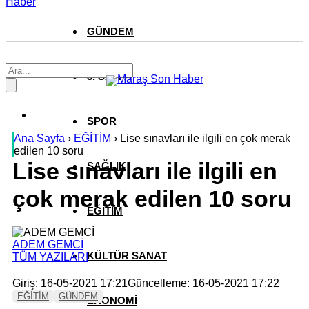
Haber
GÜNDEM
3. SAYFA
SPOR
Ana Sayfa
›
EĞİTİM
›
Lise sınavları ile ilgili en çok merak
edilen 10 soru
Lise sınavları ile ilgili en
SAĞLIK
çok merak edilen 10 soru
EĞİTİM
ADEM GEMCİ
KÜLTÜR SANAT
TÜM YAZILARI
Giriş: 16-05-2021 17:21
Güncelleme: 16-05-2021 17:22
EĞİTİM
GÜNDEM
EKONOMİ