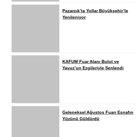
Pazarcık’ta Yollar Büyükşehir’le
Yenileniyor
KAFUM Fuar Alanı Bulut ve
Yavuz’un Ezgileriyle Şenlendi
Geleneksel Ağustos Fuarı Esnafın
Yüzünü Güldürdü