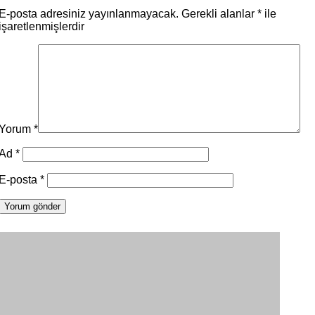
E-posta adresiniz yayınlanmayacak.
Gerekli alanlar
*
ile
işaretlenmişlerdir
Yorum
*
Ad
*
E-posta
*