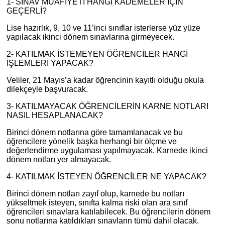
1- SINAV MUAFİYETİ HANGİ KADEMELER İÇİN
GEÇERLİ?
Lise hazırlık, 9, 10 ve 11’inci sınıflar isterlerse yüz yüze
yapılacak ikinci dönem sınavlarına girmeyecek.
2- KATILMAK İSTEMEYEN ÖĞRENCİLER HANGİ
İŞLEMLERİ YAPACAK?
Veliler, 21 Mayıs’a kadar öğrencinin kayıtlı olduğu okula
dilekçeyle başvuracak.
3- KATILMAYACAK ÖĞRENCİLERİN KARNE NOTLARI
NASIL HESAPLANACAK?
Birinci dönem notlarına göre tamamlanacak ve bu
öğrencilere yönelik başka herhangi bir ölçme ve
değerlendirme uygulaması yapılmayacak. Karnede ikinci
dönem notları yer almayacak.
4- KATILMAK İSTEYEN ÖĞRENCİLER NE YAPACAK?
Birinci dönem notları zayıf olup, karnede bu notları
yükseltmek isteyen, sınıfta kalma riski olan ara sınıf
öğrencileri sınavlara katılabilecek. Bu öğrencilerin dönem
sonu notlarına katıldıkları sınavların tümü dahil olacak.