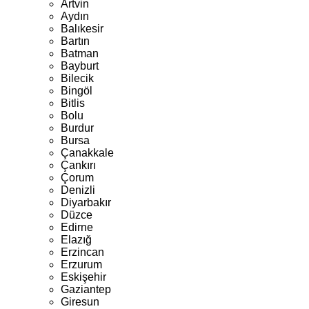
Artvin
Aydın
Balıkesir
Bartın
Batman
Bayburt
Bilecik
Bingöl
Bitlis
Bolu
Burdur
Bursa
Çanakkale
Çankırı
Çorum
Denizli
Diyarbakır
Düzce
Edirne
Elazığ
Erzincan
Erzurum
Eskişehir
Gaziantep
Giresun