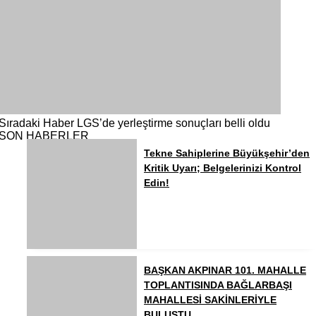
Sıradaki Haber
LGS’de yerleştirme sonuçları belli oldu
SON HABERLER
Tekne Sahiplerine Büyükşehir’den
Kritik Uyarı; Belgelerinizi Kontrol
Edin!
BAŞKAN AKPINAR 101. MAHALLE
TOPLANTISINDA BAĞLARBAŞI
MAHALLESİ SAKİNLERİYLE
BULUŞTU