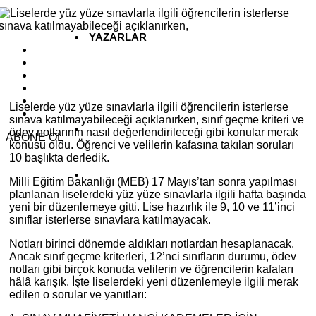
YAZARLAR
YEREL HABERLER
Liselerde yüz yüze sınavlarla ilgili öğrencilerin isterlerse
sınava katılmayabileceği açıklanırken, sınıf geçme kriteri ve
ödev notlarının nasıl değerlendirileceği gibi konular merak
ABONE OL
konusu oldu. Öğrenci ve velilerin kafasına takılan soruları
10 başlıkta derledik.
Milli Eğitim Bakanlığı (MEB) 17 Mayıs’tan sonra yapılması
planlanan liselerdeki yüz yüze sınavlarla ilgili hafta başında
yeni bir düzenlemeye gitti. Lise hazırlık ile 9, 10 ve 11’inci
sınıflar isterlerse sınavlara katılmayacak.
Notları birinci dönemde aldıkları notlardan hesaplanacak.
Ancak sınıf geçme kriterleri, 12’nci sınıfların durumu, ödev
notları gibi birçok konuda velilerin ve öğrencilerin kafaları
hâlâ karışık. İşte liselerdeki yeni düzenlemeyle ilgili merak
edilen o sorular ve yanıtları: