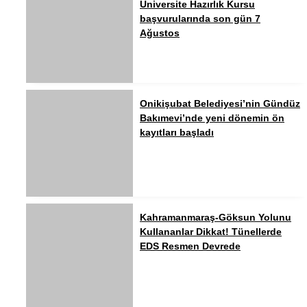
Üniversite Hazırlık Kursu
başvurularında son gün 7
Ağustos
Onikişubat Belediyesi’nin Gündüz
Bakımevi’nde yeni dönemin ön
kayıtları başladı
Kahramanmaraş-Göksun Yolunu
Kullananlar Dikkat! Tünellerde
EDS Resmen Devrede