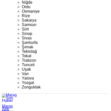
Niğde
Ordu
Osmaniye
Rize
Sakarya
Samsun
Siirt
Sinop
Sivas
Şanlıurfa
Şırnak
Tekirdağ
Tokat
Trabzon
Tunceli
Uşak
Van
Yalova
Yozgat
Zonguldak
Maraş
Son