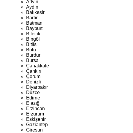
Artvin
Aydın
Balıkesir
Bartın
Batman
Bayburt
Bilecik
Bingöl
Bitlis
Bolu
Burdur
Bursa
Çanakkale
Çankırı
Çorum
Denizli
Diyarbakır
Düzce
Edirne
Elazığ
Erzincan
Erzurum
Eskişehir
Gaziantep
Giresun