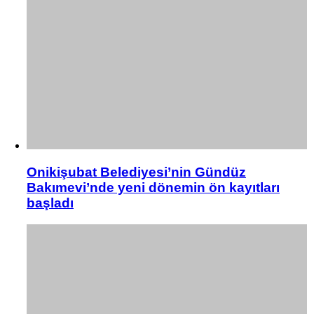
Onikişubat Belediyesi’nin Gündüz
Bakımevi’nde yeni dönemin ön kayıtları
başladı