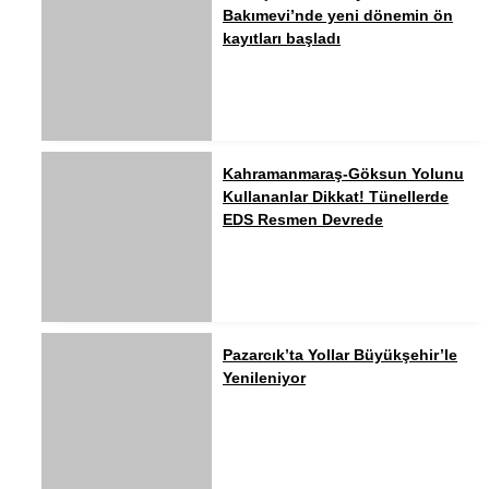
Bakımevi’nde yeni dönemin ön
kayıtları başladı
Kahramanmaraş-Göksun Yolunu
Kullananlar Dikkat! Tünellerde
EDS Resmen Devrede
Pazarcık’ta Yollar Büyükşehir’le
Yenileniyor