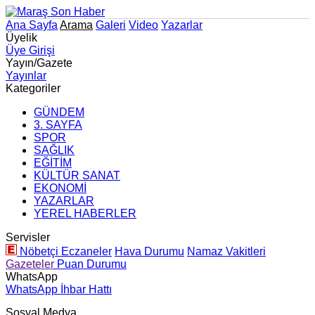
Ana Sayfa
Arama
Galeri
Video
Yazarlar
Üyelik
Üye Girişi
Yayın/Gazete
Yayınlar
Kategoriler
GÜNDEM
3. SAYFA
SPOR
SAĞLIK
EĞİTİM
KÜLTÜR SANAT
EKONOMİ
YAZARLAR
YEREL HABERLER
Servisler
Nöbetçi Eczaneler
Hava Durumu
Namaz Vakitleri
Gazeteler
Puan Durumu
WhatsApp
WhatsApp İhbar Hattı
Sosyal Medya