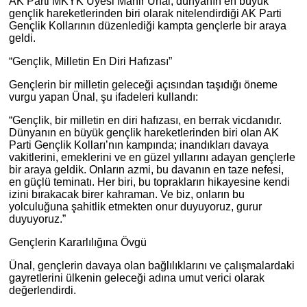
AK Parti MKYK Üyesi Mahir Ünal, dünyanın en büyük
gençlik hareketlerinden biri olarak nitelendirdiği AK Parti
Gençlik Kollarının düzenlediği kampta gençlerle bir araya
geldi.
“Gençlik, Milletin En Diri Hafızası”
Gençlerin bir milletin geleceği açısından taşıdığı öneme
vurgu yapan Ünal, şu ifadeleri kullandı:
“Gençlik, bir milletin en diri hafızası, en berrak vicdanıdır.
Dünyanın en büyük gençlik hareketlerinden biri olan AK
Parti Gençlik Kolları’nın kampında; inandıkları davaya
vakitlerini, emeklerini ve en güzel yıllarını adayan gençlerle
bir araya geldik. Onların azmi, bu davanın en taze nefesi,
en güçlü teminatı. Her biri, bu toprakların hikayesine kendi
izini bırakacak birer kahraman. Ve biz, onların bu
yolculuğuna şahitlik etmekten onur duyuyoruz, gurur
duyuyoruz.”
Gençlerin Kararlılığına Övgü
Ünal, gençlerin davaya olan bağlılıklarını ve çalışmalardaki
gayretlerini ülkenin geleceği adına umut verici olarak
değerlendirdi.