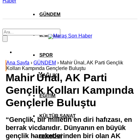
Haber
GÜNDEM
3. SAYFA
SPOR
Ana Sayfa
›
GÜNDEM
›
Mahir Ünal, AK Parti Gençlik
Kolları Kampında Gençlerle Buluştu
Mahir Ünal, AK Parti
SAĞLIK
Gençlik Kolları Kampında
EĞİTİM
Gençlerle Buluştu
KÜLTÜR SANAT
“Gençlik, bir milletin en diri hafızası, en
berrak vicdanıdır. Dünyanın en büyük
gençlik hareketlerinden biri olan AK
EKONOMİ