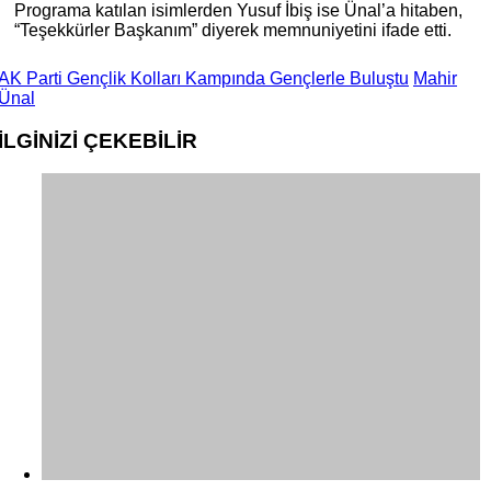
Programa katılan isimlerden Yusuf İbiş ise Ünal’a hitaben,
“Teşekkürler Başkanım” diyerek memnuniyetini ifade etti.
AK Parti Gençlik Kolları Kampında Gençlerle Buluştu
Mahir
Ünal
İLGİNİZİ
ÇEKEBİLİR