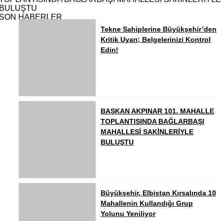
BULUŞTU
SON HABERLER
Tekne Sahiplerine Büyükşehir’den
Kritik Uyarı; Belgelerinizi Kontrol
Edin!
BAŞKAN AKPINAR 101. MAHALLE
TOPLANTISINDA BAĞLARBAŞI
MAHALLESİ SAKİNLERİYLE
BULUŞTU
Büyükşehir, Elbistan Kırsalında 10
Mahallenin Kullandığı Grup
Yolunu Yeniliyor