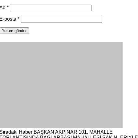
Ad
*
E-posta
*
Sıradaki Haber
BAŞKAN AKPINAR 101. MAHALLE
TOPLANTISINDA BAĞLARBAŞI MAHALLESİ SAKİNLERİYLE