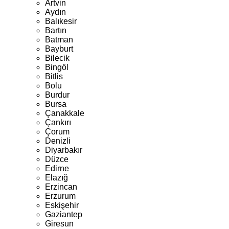
Artvin
Aydın
Balıkesir
Bartın
Batman
Bayburt
Bilecik
Bingöl
Bitlis
Bolu
Burdur
Bursa
Çanakkale
Çankırı
Çorum
Denizli
Diyarbakır
Düzce
Edirne
Elazığ
Erzincan
Erzurum
Eskişehir
Gaziantep
Giresun