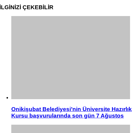
İLGİNİZİ
ÇEKEBİLİR
Onikişubat Belediyesi’nin Üniversite Hazırlık
Kursu başvurularında son gün 7 Ağustos