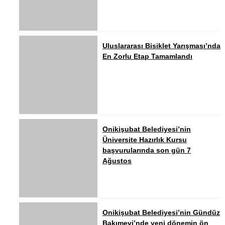
Uluslararası Bisiklet Yarışması’nda
En Zorlu Etap Tamamlandı
Onikişubat Belediyesi’nin
Üniversite Hazırlık Kursu
başvurularında son gün 7
Ağustos
Onikişubat Belediyesi’nin Gündüz
Bakımevi’nde yeni dönemin ön