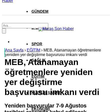
Haber
GÜNDEM
3. SAYFA
SPOR
Ana Sayfa
›
EĞİTİM
›
MEB, Atanamayan öğretmenlere
yeniden yer değiştirme başvurusu imkanı verdi
MEB, Atanamayan
SAĞLIK
öğretmenlere yeniden
EĞİTİM
yer değiştirme
başvurusu imkanı verdi
KÜLTÜR SANAT
Yeniden başvurular 7-9 Ağustos
EKONOMİ