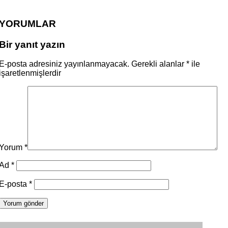
YORUMLAR
Bir yanıt yazın
E-posta adresiniz yayınlanmayacak.
Gerekli alanlar
*
ile
işaretlenmişlerdir
Yorum
*
Ad
*
E-posta
*