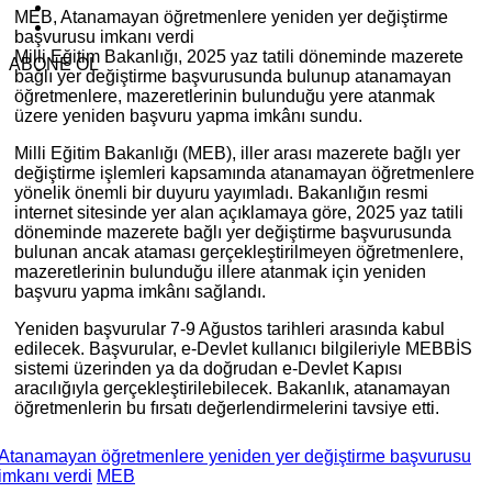
MEB, Atanamayan öğretmenlere yeniden yer değiştirme
başvurusu imkanı verdi
Milli Eğitim Bakanlığı, 2025 yaz tatili döneminde mazerete
ABONE OL
bağlı yer değiştirme başvurusunda bulunup atanamayan
öğretmenlere, mazeretlerinin bulunduğu yere atanmak
üzere yeniden başvuru yapma imkânı sundu.
Milli Eğitim Bakanlığı (MEB), iller arası mazerete bağlı yer
değiştirme işlemleri kapsamında atanamayan öğretmenlere
yönelik önemli bir duyuru yayımladı. Bakanlığın resmi
internet sitesinde yer alan açıklamaya göre, 2025 yaz tatili
döneminde mazerete bağlı yer değiştirme başvurusunda
bulunan ancak ataması gerçekleştirilmeyen öğretmenlere,
mazeretlerinin bulunduğu illere atanmak için yeniden
başvuru yapma imkânı sağlandı.
Yeniden başvurular 7-9 Ağustos tarihleri arasında kabul
edilecek. Başvurular, e-Devlet kullanıcı bilgileriyle MEBBİS
sistemi üzerinden ya da doğrudan e-Devlet Kapısı
aracılığıyla gerçekleştirilebilecek. Bakanlık, atanamayan
öğretmenlerin bu fırsatı değerlendirmelerini tavsiye etti.
Atanamayan öğretmenlere yeniden yer değiştirme başvurusu
imkanı verdi
MEB