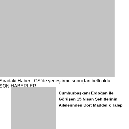
Sıradaki Haber
LGS’de yerleştirme sonuçları belli oldu
SON HABERLER
Cumhurbaşkanı Erdoğan ile
Görüşen 15 Nisan Şehitlerinin
Ailelerinden Dört Maddelik Talep