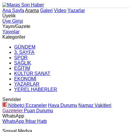
Ana Sayfa
Arama
Galeri
Video
Yazarlar
Üyelik
Üye Girişi
Yayın/Gazete
Yayınlar
Kategoriler
GÜNDEM
3. SAYFA
SPOR
SAĞLIK
EĞİTİM
KÜLTÜR SANAT
EKONOMİ
YAZARLAR
YEREL HABERLER
Servisler
Nöbetçi Eczaneler
Hava Durumu
Namaz Vakitleri
Gazeteler
Puan Durumu
WhatsApp
WhatsApp İhbar Hattı
Sosyal Medya