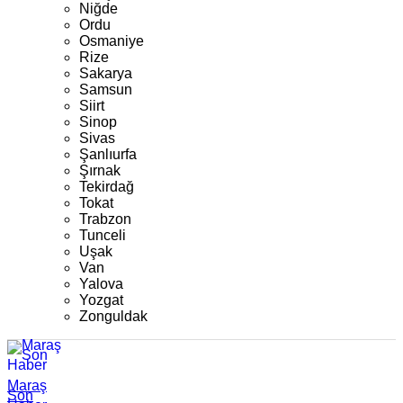
Niğde
Ordu
Osmaniye
Rize
Sakarya
Samsun
Siirt
Sinop
Sivas
Şanlıurfa
Şırnak
Tekirdağ
Tokat
Trabzon
Tunceli
Uşak
Van
Yalova
Yozgat
Zonguldak
Maraş
Son