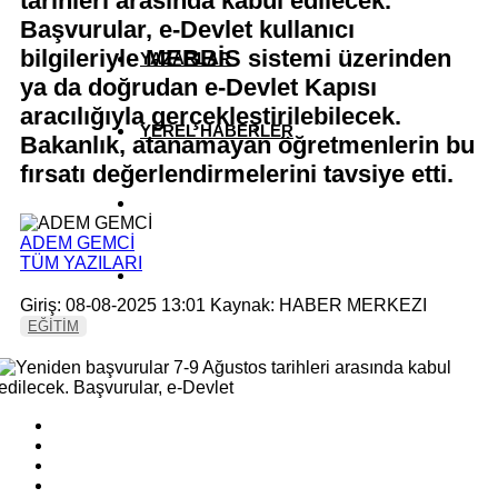
tarihleri arasında kabul edilecek.
Başvurular, e-Devlet kullanıcı
bilgileriyle MEBBİS sistemi üzerinden
YAZARLAR
ya da doğrudan e-Devlet Kapısı
aracılığıyla gerçekleştirilebilecek.
YEREL HABERLER
Bakanlık, atanamayan öğretmenlerin bu
fırsatı değerlendirmelerini tavsiye etti.
ADEM GEMCİ
TÜM YAZILARI
Giriş: 08-08-2025 13:01
Kaynak: HABER MERKEZI
EĞİTİM