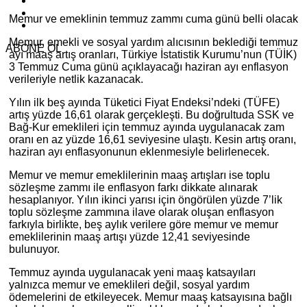
Memur ve emeklinin temmuz zammı cuma günü belli olacak
Memur, emekli ve sosyal yardım alıcısının beklediği temmuz
ABONE OL
ayı maaş artış oranları, Türkiye İstatistik Kurumu’nun (TÜİK)
3 Temmuz Cuma günü açıklayacağı haziran ayı enflasyon
verileriyle netlik kazanacak.
Yılın ilk beş ayında Tüketici Fiyat Endeksi’ndeki (TÜFE)
artış yüzde 16,61 olarak gerçekleşti. Bu doğrultuda SSK ve
Bağ-Kur emeklileri için temmuz ayında uygulanacak zam
oranı en az yüzde 16,61 seviyesine ulaştı. Kesin artış oranı,
haziran ayı enflasyonunun eklenmesiyle belirlenecek.
Memur ve memur emeklilerinin maaş artışları ise toplu
sözleşme zammı ile enflasyon farkı dikkate alınarak
hesaplanıyor. Yılın ikinci yarısı için öngörülen yüzde 7’lik
toplu sözleşme zammına ilave olarak oluşan enflasyon
farkıyla birlikte, beş aylık verilere göre memur ve memur
emeklilerinin maaş artışı yüzde 12,41 seviyesinde
bulunuyor.
Temmuz ayında uygulanacak yeni maaş katsayıları
yalnızca memur ve emeklileri değil, sosyal yardım
ödemelerini de etkileyecek. Memur maaş katsayısına bağlı