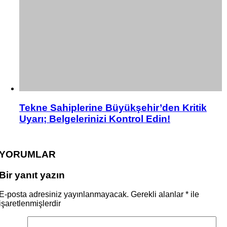
Tekne Sahiplerine Büyükşehir’den Kritik
Uyarı; Belgelerinizi Kontrol Edin!
YORUMLAR
Bir yanıt yazın
E-posta adresiniz yayınlanmayacak.
Gerekli alanlar
*
ile
işaretlenmişlerdir