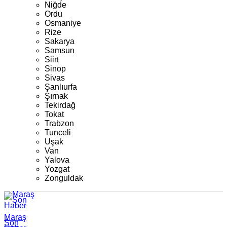
Niğde
Ordu
Osmaniye
Rize
Sakarya
Samsun
Siirt
Sinop
Sivas
Şanlıurfa
Şırnak
Tekirdağ
Tokat
Trabzon
Tunceli
Uşak
Van
Yalova
Yozgat
Zonguldak
Maraş
Son