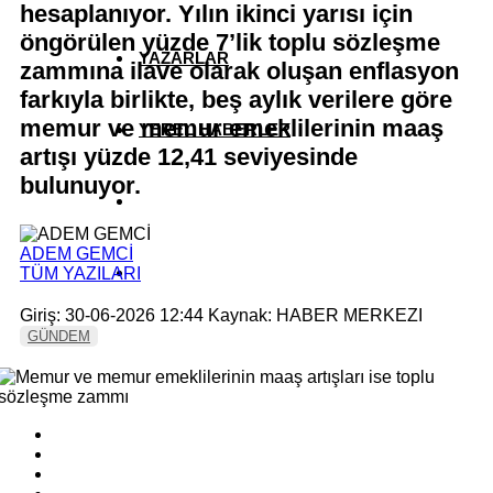
hesaplanıyor. Yılın ikinci yarısı için
öngörülen yüzde 7’lik toplu sözleşme
YAZARLAR
zammına ilave olarak oluşan enflasyon
farkıyla birlikte, beş aylık verilere göre
memur ve memur emeklilerinin maaş
YEREL HABERLER
artışı yüzde 12,41 seviyesinde
bulunuyor.
ADEM GEMCİ
TÜM YAZILARI
Giriş: 30-06-2026 12:44
Kaynak: HABER MERKEZI
GÜNDEM