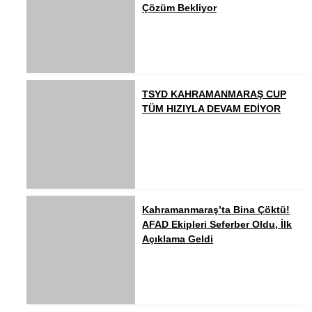
Çözüm Bekliyor
TSYD KAHRAMANMARAŞ CUP
TÜM HIZIYLA DEVAM EDİYOR
Kahramanmaraş’ta Bina Çöktü!
AFAD Ekipleri Seferber Oldu, İlk
Açıklama Geldi