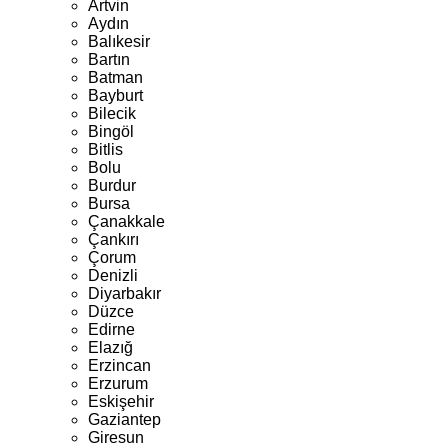
Artvin
Aydın
Balıkesir
Bartın
Batman
Bayburt
Bilecik
Bingöl
Bitlis
Bolu
Burdur
Bursa
Çanakkale
Çankırı
Çorum
Denizli
Diyarbakır
Düzce
Edirne
Elazığ
Erzincan
Erzurum
Eskişehir
Gaziantep
Giresun