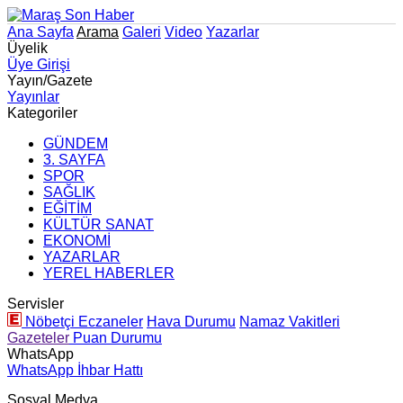
Ana Sayfa
Arama
Galeri
Video
Yazarlar
Üyelik
Üye Girişi
Yayın/Gazete
Yayınlar
Kategoriler
GÜNDEM
3. SAYFA
SPOR
SAĞLIK
EĞİTİM
KÜLTÜR SANAT
EKONOMİ
YAZARLAR
YEREL HABERLER
Servisler
Nöbetçi Eczaneler
Hava Durumu
Namaz Vakitleri
Gazeteler
Puan Durumu
WhatsApp
WhatsApp İhbar Hattı
Sosyal Medya