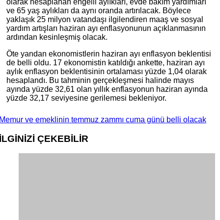
olarak hesaplanan engelli aylıkları, evde bakım yardımları
ve 65 yaş aylıkları da aynı oranda artırılacak. Böylece
yaklaşık 25 milyon vatandaşı ilgilendiren maaş ve sosyal
yardım artışları haziran ayı enflasyonunun açıklanmasının
ardından kesinleşmiş olacak.
Öte yandan ekonomistlerin haziran ayı enflasyon beklentisi
de belli oldu. 17 ekonomistin katıldığı ankette, haziran ayı
aylık enflasyon beklentisinin ortalaması yüzde 1,04 olarak
hesaplandı. Bu tahminin gerçekleşmesi halinde mayıs
ayında yüzde 32,61 olan yıllık enflasyonun haziran ayında
yüzde 32,17 seviyesine gerilemesi bekleniyor.
Memur ve emeklinin temmuz zammı cuma günü belli olacak
İLGİNİZİ
ÇEKEBİLİR