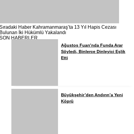
Sıradaki Haber
Kahramanmaraş’ta 13 Yıl Hapis Cezası
Bulunan İki Hükümlü Yakalandı
SON HABERLER
Ağustos Fuarı’nda Funda Arar
Söyledi, Binlerce Dinleyici Eşlik
Etti
Büyükşehir’den Andırın’a Yeni
Köprü