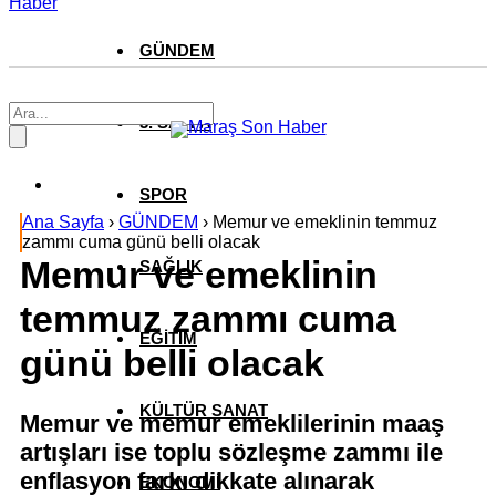
Haber
GÜNDEM
3. SAYFA
SPOR
Ana Sayfa
›
GÜNDEM
›
Memur ve emeklinin temmuz
zammı cuma günü belli olacak
Memur ve emeklinin
SAĞLIK
temmuz zammı cuma
EĞİTİM
günü belli olacak
KÜLTÜR SANAT
Memur ve memur emeklilerinin maaş
artışları ise toplu sözleşme zammı ile
enflasyon farkı dikkate alınarak
EKONOMİ