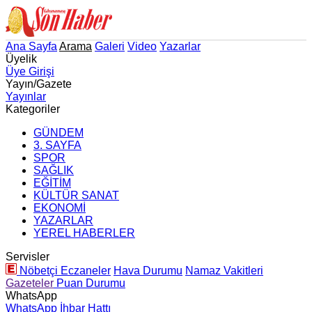
Ana Sayfa
Arama
Galeri
Video
Yazarlar
Üyelik
Üye Girişi
Yayın/Gazete
Yayınlar
Kategoriler
GÜNDEM
3. SAYFA
SPOR
SAĞLIK
EĞİTİM
KÜLTÜR SANAT
EKONOMİ
YAZARLAR
YEREL HABERLER
Servisler
Nöbetçi Eczaneler
Hava Durumu
Namaz Vakitleri
Gazeteler
Puan Durumu
WhatsApp
WhatsApp İhbar Hattı