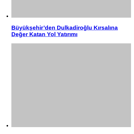
Büyükşehir’den Dulkadiroğlu Kırsalına
Değer Katan Yol Yatırımı