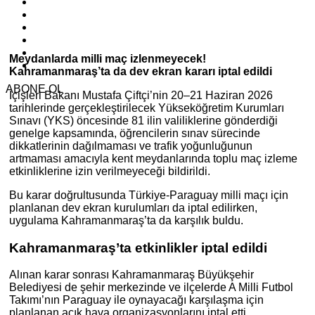
Meydanlarda milli maç izlenmeyecek!
Kahramanmaraş’ta da dev ekran kararı iptal edildi
ABONE OL
İçişleri Bakanı Mustafa Çiftçi’nin 20–21 Haziran 2026
tarihlerinde gerçekleştirilecek Yükseköğretim Kurumları
Sınavı (YKS) öncesinde 81 ilin valiliklerine gönderdiği
genelge kapsamında, öğrencilerin sınav sürecinde
dikkatlerinin dağılmaması ve trafik yoğunluğunun
artmaması amacıyla kent meydanlarında toplu maç izleme
etkinliklerine izin verilmeyeceği bildirildi.
Bu karar doğrultusunda Türkiye-Paraguay milli maçı için
planlanan dev ekran kurulumları da iptal edilirken,
uygulama Kahramanmaraş’ta da karşılık buldu.
Kahramanmaraş’ta etkinlikler iptal edildi
Alınan karar sonrası Kahramanmaraş Büyükşehir
Belediyesi de şehir merkezinde ve ilçelerde A Milli Futbol
Takımı’nın Paraguay ile oynayacağı karşılaşma için
planlanan açık hava organizasyonlarını iptal etti.