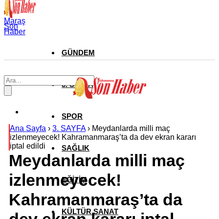
Maraş
Son
Haber
GÜNDEM
3. SAYFA
SPOR
Ana Sayfa
›
3. SAYFA
›
Meydanlarda milli maç
izlenmeyecek! Kahramanmaraş’ta da dev ekran kararı
iptal edildi
SAĞLIK
Meydanlarda milli maç
izlenmeyecek!
EĞİTİM
Kahramanmaraş’ta da
KÜLTÜR SANAT