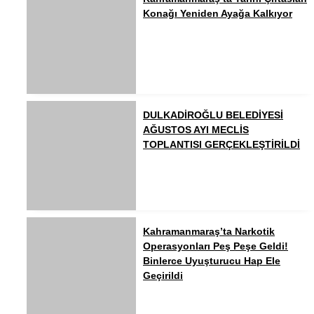
Konağı Yeniden Ayağa Kalkıyor
DULKADİROĞLU BELEDİYESİ
AĞUSTOS AYI MECLİS
TOPLANTISI GERÇEKLEŞTİRİLDİ
Kahramanmaraş’ta Narkotik
Operasyonları Peş Peşe Geldi!
Binlerce Uyuşturucu Hap Ele
Geçirildi