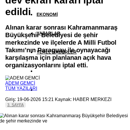
dev ekran kararı iptal
edildi
EKONOMİ
Alınan karar sonrası Kahramanmaraş
YAZARLAR
Büyükşehir Belediyesi de şehir
merkezinde ve ilçelerde A Milli Futbol
Takımı’nın Paraguay ile oynayacağı
YEREL HABERLER
karşılaşma için planlanan açık hava
organizasyonlarını iptal etti.
ADEM GEMCİ
TÜM YAZILARI
Giriş: 19-06-2026 15:21
Kaynak: HABER MERKEZI
3. SAYFA