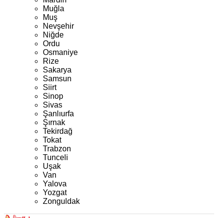
Muğla
Muş
Nevşehir
Niğde
Ordu
Osmaniye
Rize
Sakarya
Samsun
Siirt
Sinop
Sivas
Şanlıurfa
Şırnak
Tekirdağ
Tokat
Trabzon
Tunceli
Uşak
Van
Yalova
Yozgat
Zonguldak