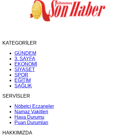
KATEGORİLER
GÜNDEM
3. SAYFA
EKONOMİ
SİYASET
SPOR
EĞİTİM
SAĞLIK
SERVİSLER
Nöbetçi Eczaneler
Namaz Vakitleri
Hava Durumu
Puan Durumları
HAKKIMIZDA