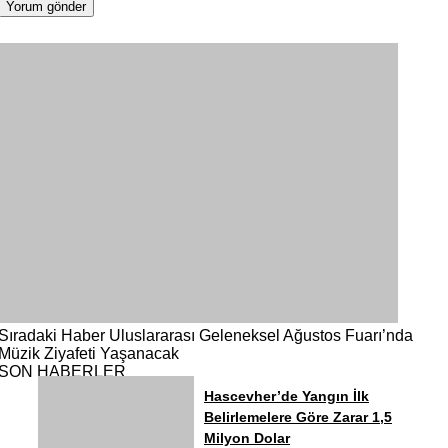
Sıradaki Haber
Uluslararası Geleneksel Ağustos Fuarı’nda
Müzik Ziyafeti Yaşanacak
SON HABERLER
Hascevher’de Yangın İlk
Belirlemelere Göre Zarar 1,5
Milyon Dolar