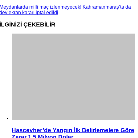
Meydanlarda milli maç izlenmeyecek! Kahramanmaraş’ta da
dev ekran kararı iptal edildi
İLGİNİZİ
ÇEKEBİLİR
Hascevher’de Yangın İlk Belirlemelere Göre
Zarar 1,5 Milyon Dolar