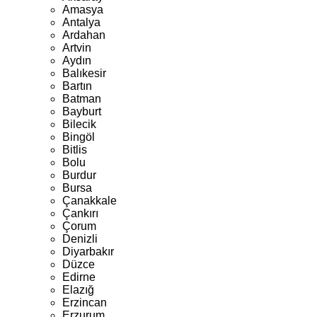
Amasya
Antalya
Ardahan
Artvin
Aydın
Balıkesir
Bartın
Batman
Bayburt
Bilecik
Bingöl
Bitlis
Bolu
Burdur
Bursa
Çanakkale
Çankırı
Çorum
Denizli
Diyarbakır
Düzce
Edirne
Elazığ
Erzincan
Erzurum