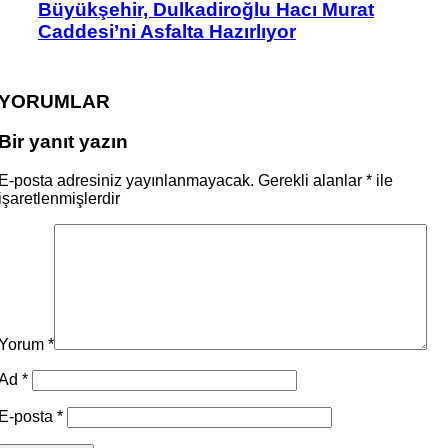
Büyükşehir, Dulkadiroğlu Hacı Murat
Caddesi’ni Asfalta Hazırlıyor
YORUMLAR
Bir yanıt yazın
E-posta adresiniz yayınlanmayacak.
Gerekli alanlar
*
ile
işaretlenmişlerdir
Yorum
*
Ad
*
E-posta
*