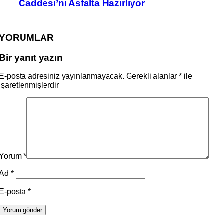
Caddesi’ni Asfalta Hazırlıyor
YORUMLAR
Bir yanıt yazın
E-posta adresiniz yayınlanmayacak.
Gerekli alanlar
*
ile
işaretlenmişlerdir
Yorum
*
Ad
*
E-posta
*