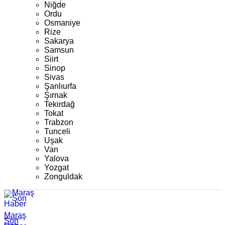
Niğde
Ordu
Osmaniye
Rize
Sakarya
Samsun
Siirt
Sinop
Sivas
Şanlıurfa
Şırnak
Tekirdağ
Tokat
Trabzon
Tunceli
Uşak
Van
Yalova
Yozgat
Zonguldak
Maraş
Son