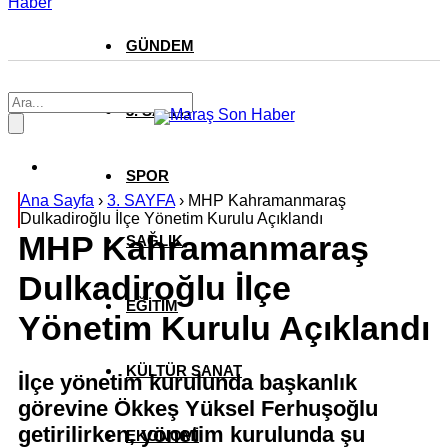
Haber
GÜNDEM
3. SAYFA
SPOR
Ana Sayfa
›
3. SAYFA
›
MHP Kahramanmaraş
Dulkadiroğlu İlçe Yönetim Kurulu Açıklandı
MHP Kahramanmaraş
SAĞLIK
Dulkadiroğlu İlçe
EĞİTİM
Yönetim Kurulu Açıklandı
KÜLTÜR SANAT
İlçe yönetim kurulunda başkanlık
görevine Ökkeş Yüksel Ferhuşoğlu
getirilirken, yönetim kurulunda şu
EKONOMİ