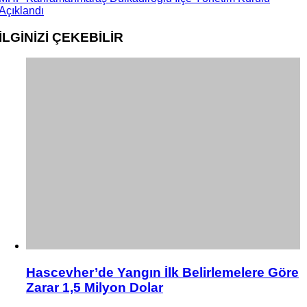
Açıklandı
İLGİNİZİ
ÇEKEBİLİR
Hascevher’de Yangın İlk Belirlemelere Göre
Zarar 1,5 Milyon Dolar