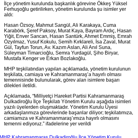
İlçe yönetim kurulunda başkanlık görevine Ökkeş Yüksel
Ferhuşoğlu getirilirken, yönetim kurulunda şu isimler yer
aldı:
Hasan Özsoy, Mahmut Sarıgül, Ali Karakaya, Cuma
Karabörk, Şeref Paksoy, Murat Kaya, Bayram Ardıç, Hasan
Yiğit, Enver Sarıcan, Hasan Sarıtürk, Ahmet Emmiş, Emrah
Özyılmaz, Yusuf Kokulu, Semih Kırklareli, İsa Zaval, Murat
Gül, Tayfun Torun, Av. Kazım Aslan, Ali Anıl Suna,
Süleyman Timarcioğlu, Semra Yurdagül, Şiho Biryar,
Mustafa Kenger ve Erkan Bozlakoğlu.
MHP teşkilatından yapılan açıklamada, yönetim kurulunun
teşkilata, camiaya ve Kahramanmaraş’a hayırlı olması
temennisinde bulunularak, görev alan isimlere başarı
dilekleri iletildi.
Açıklamada, “Milliyetçi Hareket Partisi Kahramanmaraş
Dulkadiroğlu İlçe Teşkilatı Yönetim Kurulu aşağıda isimleri
yazılı üyelerden oluşmaktadır. Yönetim Kurulu Üyesi
arkadaşlarımıza görevlerinde başarılar diliyor; teşkilatımıza,
camiamıza ve Kahramanmaraş’ımıza hayırlı olmasını
temenni ediyoruz.” ifadelerine yer verildi
MHP Kahramanmaraş Dulkadiroğlu İlçe Yönetim Kurulu