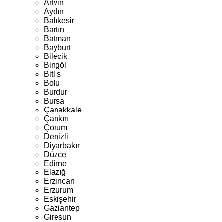
Artvin
Aydın
Balıkesir
Bartın
Batman
Bayburt
Bilecik
Bingöl
Bitlis
Bolu
Burdur
Bursa
Çanakkale
Çankırı
Çorum
Denizli
Diyarbakır
Düzce
Edirne
Elazığ
Erzincan
Erzurum
Eskişehir
Gaziantep
Giresun