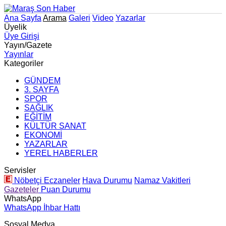
Ana Sayfa
Arama
Galeri
Video
Yazarlar
Üyelik
Üye Girişi
Yayın/Gazete
Yayınlar
Kategoriler
GÜNDEM
3. SAYFA
SPOR
SAĞLIK
EĞİTİM
KÜLTÜR SANAT
EKONOMİ
YAZARLAR
YEREL HABERLER
Servisler
Nöbetçi Eczaneler
Hava Durumu
Namaz Vakitleri
Gazeteler
Puan Durumu
WhatsApp
WhatsApp İhbar Hattı
Sosyal Medya