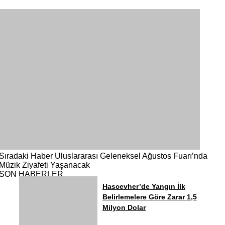
Sıradaki Haber
Uluslararası Geleneksel Ağustos Fuarı’nda
Müzik Ziyafeti Yaşanacak
SON HABERLER
Hascevher’de Yangın İlk
Belirlemelere Göre Zarar 1,5
Milyon Dolar