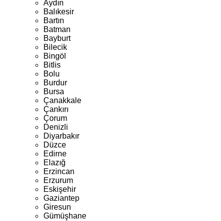
Aydın
Balıkesir
Bartın
Batman
Bayburt
Bilecik
Bingöl
Bitlis
Bolu
Burdur
Bursa
Çanakkale
Çankırı
Çorum
Denizli
Diyarbakır
Düzce
Edirne
Elazığ
Erzincan
Erzurum
Eskişehir
Gaziantep
Giresun
Gümüşhane