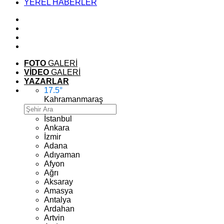
YEREL HABERLER
FOTO
GALERİ
VİDEO
GALERİ
YAZARLAR
17.5
°
Kahramanmaraş
İstanbul
Ankara
İzmir
Adana
Adıyaman
Afyon
Ağrı
Aksaray
Amasya
Antalya
Ardahan
Artvin