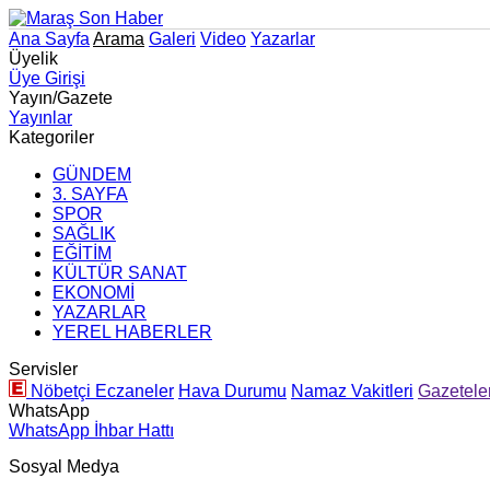
Ana Sayfa
Arama
Galeri
Video
Yazarlar
Üyelik
Üye Girişi
Yayın/Gazete
Yayınlar
Kategoriler
GÜNDEM
3. SAYFA
SPOR
SAĞLIK
EĞİTİM
KÜLTÜR SANAT
EKONOMİ
YAZARLAR
YEREL HABERLER
Servisler
Nöbetçi Eczaneler
Hava Durumu
Namaz Vakitleri
Gazetele
WhatsApp
WhatsApp İhbar Hattı
Sosyal Medya