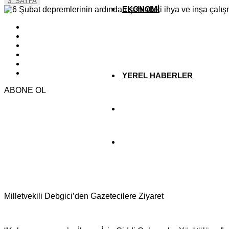
3. SAYFA
EKONOMİ
YAZARLAR
YEREL HABERLER
ABONE OL
Milletvekili Debgici’den Gazetecilere Ziyaret