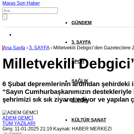
Maraş Son Haber
GÜNDEM
3. SAYFA
Ana Sayfa
›
3. SAYFA
›
Milletvekili Debgici’den Gazetecilere 
Milletvekili Debgic
SPOR
SAĞLIK
6 Şubat depremlerinin ardından şehirdeki ih
“Sayın Cumhurbaşkanımızın destekleriyle 
şehrimizi sık sık ziyaret ediyor ve yapılan 
EĞİTİM
ADEM GEMCİ
KÜLTÜR SANAT
TÜM YAZILARI
Giriş: 11-01-2025 21:19
Kaynak: HABER MERKEZI