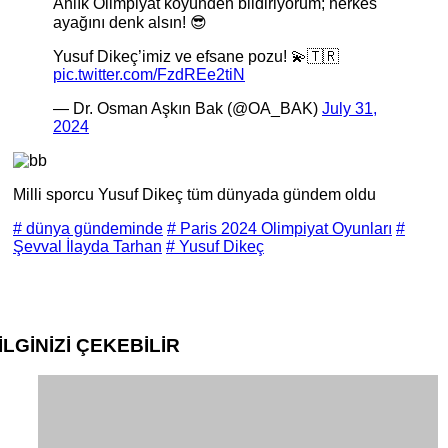
Anlık Olimpiyat köyünden bildiriyorum; herkes
ayağını denk alsın! 😎
Yusuf Dikeç’imiz ve efsane pozu! 💫🇹🇷
pic.twitter.com/FzdREe2tiN
— Dr. Osman Aşkın Bak (@OA_BAK)
July 31,
2024
Milli sporcu Yusuf Dikeç tüm dünyada gündem oldu
# dünya gündeminde
# Paris 2024 Olimpiyat Oyunları
#
Şevval İlayda Tarhan
# Yusuf Dikeç
İLGİNİZİ
ÇEKEBİLİR