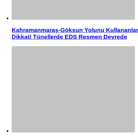
Kahramanmaraş-Göksun Yolunu Kullananla
Dikkat! Tünellerde EDS Resmen Devrede