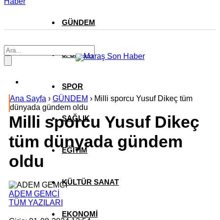
Haber
GÜNDEM
3. SAYFA
SPOR
Ana Sayfa
›
GÜNDEM
›
Milli sporcu Yusuf Dikeç tüm
dünyada gündem oldu
Milli sporcu Yusuf Dikeç
SAĞLIK
tüm dünyada gündem
EĞİTİM
oldu
KÜLTÜR SANAT
ADEM GEMCİ
TÜM YAZILARI
EKONOMİ