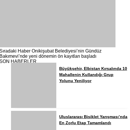
Sıradaki Haber
Onikişubat Belediyesi’nin Gündüz
Bakımevi’nde yeni dönemin ön kayıtları başladı
SON HABERLER
Büyükşehir, Elbistan Kırsalında 10
Mahallenin Kullandığı Grup
Yolunu Yeniliyor
Uluslararası Bisiklet Yarışması’nda
En Zorlu Etap Tamamlandı