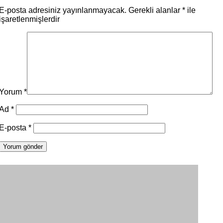
E-posta adresiniz yayınlanmayacak.
Gerekli alanlar
*
ile
işaretlenmişlerdir
Yorum
*
Ad
*
E-posta
*