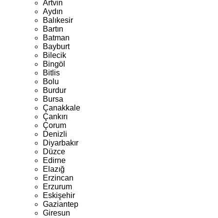
Artvin
Aydın
Balıkesir
Bartın
Batman
Bayburt
Bilecik
Bingöl
Bitlis
Bolu
Burdur
Bursa
Çanakkale
Çankırı
Çorum
Denizli
Diyarbakır
Düzce
Edirne
Elazığ
Erzincan
Erzurum
Eskişehir
Gaziantep
Giresun