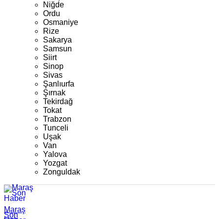
Niğde
Ordu
Osmaniye
Rize
Sakarya
Samsun
Siirt
Sinop
Sivas
Şanlıurfa
Şırnak
Tekirdağ
Tokat
Trabzon
Tunceli
Uşak
Van
Yalova
Yozgat
Zonguldak
Maraş
Son