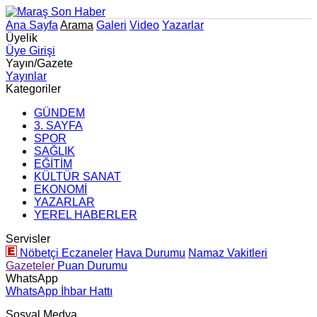
Ana Sayfa
Arama
Galeri
Video
Yazarlar
Üyelik
Üye Girişi
Yayın/Gazete
Yayınlar
Kategoriler
GÜNDEM
3. SAYFA
SPOR
SAĞLIK
EĞİTİM
KÜLTÜR SANAT
EKONOMİ
YAZARLAR
YEREL HABERLER
Servisler
Nöbetçi Eczaneler
Hava Durumu
Namaz Vakitleri
Gazeteler
Puan Durumu
WhatsApp
WhatsApp İhbar Hattı
Sosyal Medya