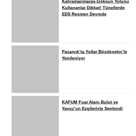
Kahramanmaraş-Göksun Yolunu
Kullananlar Dikkat! Tünellerde
EDS Resmen Devrede
Pazarcık’ta Yollar Büyükşehir’le
Yenileniyor
KAFUM Fuar Alanı Bulut ve
Yavuz’un Ezgileriyle Şenlendi