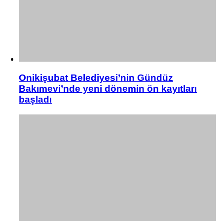
Onikişubat Belediyesi’nin Gündüz
Bakımevi’nde yeni dönemin ön kayıtları
başladı