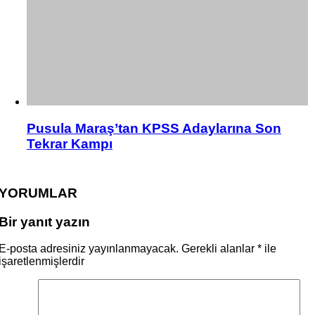
Pusula Maraş’tan KPSS Adaylarına Son
Tekrar Kampı
YORUMLAR
Bir yanıt yazın
E-posta adresiniz yayınlanmayacak.
Gerekli alanlar
*
ile
işaretlenmişlerdir