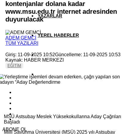
kontenjanlar dolana kadar
www.msu.edu.tr internet adresinden
YAZARLAR
duyurulacak
YEREL HABERLER
ADEM GEMCİ
TÜM YAZILARI
Giriş: 11-09-2025 10:52
Güncelleme: 11-09-2025 10:53
Kaynak: HABER MERKEZI
EĞİTİM
MSÜ Astsubay Meslek Yüksekokullarına Aday Çağrıları
Başladı
ABONE OL
Milli Savunma Üniversitesi (MSÜ) 2025 yılı Astsubay