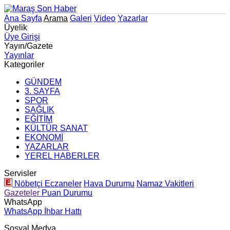
Ana Sayfa
Arama
Galeri
Video
Yazarlar
Üyelik
Üye Girişi
Yayın/Gazete
Yayınlar
Kategoriler
GÜNDEM
3. SAYFA
SPOR
SAĞLIK
EĞİTİM
KÜLTÜR SANAT
EKONOMİ
YAZARLAR
YEREL HABERLER
Servisler
Nöbetçi Eczaneler
Hava Durumu
Namaz Vakitleri
Gazeteler
Puan Durumu
WhatsApp
WhatsApp İhbar Hattı
Sosyal Medya