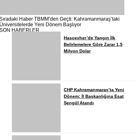
Sıradaki Haber
TBMM’den Geçti: Kahramanmaraş’taki
Üniversitelerde Yeni Dönem Başlıyor
SON HABERLER
Hascevher’de Yangın İlk
Belirlemelere Göre Zarar 1,5
Milyon Dolar
CHP Kahramanmaraş’ta Yeni
Dönem: İl Başkanlığına Esat
Şengül Atandı