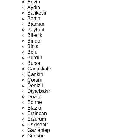
Artvin
Aydın
Balıkesir
Bartın
Batman
Bayburt
Bilecik
Bingöl
Bitlis
Bolu
Burdur
Bursa
Çanakkale
Çankırı
Çorum
Denizli
Diyarbakır
Düzce
Edirne
Elazığ
Erzincan
Erzurum
Eskişehir
Gaziantep
Giresun