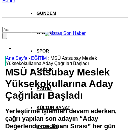
Haber
GÜNDEM
3. SAYFA
SPOR
Ana Sayfa
›
EĞİTİM
›
MSÜ Astsubay Meslek
Yüksekokullarına Aday Çağrıları Başladı
MSÜ Astsubay Meslek
SAĞLIK
Yüksekokullarına Aday
EĞİTİM
Çağrıları Başladı
KÜLTÜR SANAT
Yerleştirme işlemleri devam ederken,
çağrı yapılan son adayın “Aday
Değerlendirme Puanı Sırası” her gün
EKONOMİ