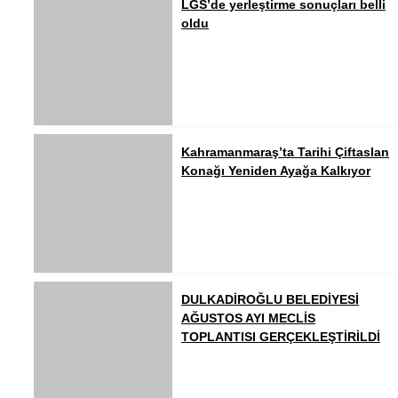
LGS’de yerleştirme sonuçları belli
oldu
Kahramanmaraş’ta Tarihi Çiftaslan
Konağı Yeniden Ayağa Kalkıyor
DULKADİROĞLU BELEDİYESİ
AĞUSTOS AYI MECLİS
TOPLANTISI GERÇEKLEŞTİRİLDİ