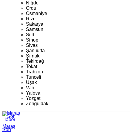
Niğde
Ordu
Osmaniye
Rize
Sakarya
Samsun
Siirt
Sinop
Sivas
Şanlıurfa
Şırnak
Tekirdağ
Tokat
Trabzon
Tunceli
Uşak
Van
Yalova
Yozgat
Zonguldak
Maraş
Son