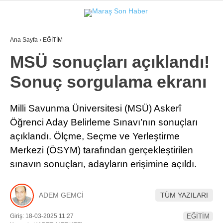
Ana Sayfa
›
EĞİTİM
GALERİ
VİDEO
YAZARLAR
MSÜ sonuçları açıklandı!
Sonuç sorgulama ekranı
GÜNDEM
3. SAYFA
Milli Savunma Üniversitesi (MSÜ) Askerî
Öğrenci Aday Belirleme Sınavı’nın sonuçları
SPOR
açıklandı. Ölçme, Seçme ve Yerleştirme
SAĞLIK
Merkezi (ÖSYM) tarafından gerçekleştirilen
EĞİTİM
sınavın sonuçları, adayların erişimine açıldı.
KÜLTÜR SANAT
ADEM GEMCİ
TÜM YAZILARI
EKONOMİ
Giriş: 18-03-2025 11:27
EĞİTİM
YAZARLAR