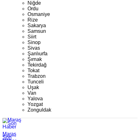
Niğde
Ordu
Osmaniye
Rize
Sakarya
Samsun
Siirt
Sinop
Sivas
Şanlıurfa
Şırnak
Tekirdağ
Tokat
Trabzon
Tunceli
Uşak
Van
Yalova
Yozgat
Zonguldak
Maraş
Son