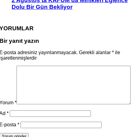
2 Ağustos’ta KAFUM’da Minikleri Eğlence
Dolu Bir Gün Bekliyor
YORUMLAR
Bir yanıt yazın
E-posta adresiniz yayınlanmayacak.
Gerekli alanlar
*
ile
işaretlenmişlerdir
Yorum
*
Ad
*
E-posta
*