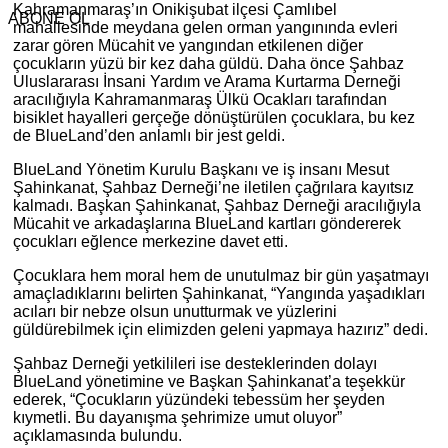
Kahramanmaraş’ın Onikişubat ilçesi Çamlıbel
ABONE OL
mahallesinde meydana gelen orman yangınında evleri
zarar gören Mücahit ve yangından etkilenen diğer
çocukların yüzü bir kez daha güldü. Daha önce Şahbaz
Uluslararası İnsani Yardım ve Arama Kurtarma Derneği
aracılığıyla Kahramanmaraş Ülkü Ocakları tarafından
bisiklet hayalleri gerçeğe dönüştürülen çocuklara, bu kez
de BlueLand’den anlamlı bir jest geldi.
BlueLand Yönetim Kurulu Başkanı ve iş insanı Mesut
Şahinkanat, Şahbaz Derneği’ne iletilen çağrılara kayıtsız
kalmadı. Başkan Şahinkanat, Şahbaz Derneği aracılığıyla
Mücahit ve arkadaşlarına BlueLand kartları göndererek
çocukları eğlence merkezine davet etti.
Çocuklara hem moral hem de unutulmaz bir gün yaşatmayı
amaçladıklarını belirten Şahinkanat, “Yangında yaşadıkları
acıları bir nebze olsun unutturmak ve yüzlerini
güldürebilmek için elimizden geleni yapmaya hazırız” dedi.
Şahbaz Derneği yetkilileri ise desteklerinden dolayı
BlueLand yönetimine ve Başkan Şahinkanat’a teşekkür
ederek, “Çocukların yüzündeki tebessüm her şeyden
kıymetli. Bu dayanışma şehrimize umut oluyor”
açıklamasında bulundu.