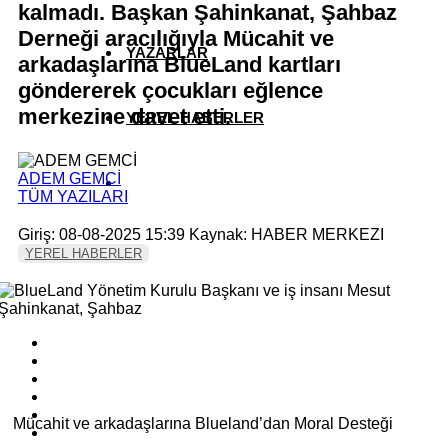
kalmadı. Başkan Şahinkanat, Şahbaz
Derneği aracılığıyla Mücahit ve
YAZARLAR
arkadaşlarına BlueLand kartları
göndererek çocukları eğlence
merkezine davet etti.
YEREL HABERLER
ADEM GEMCİ
TÜM YAZILARI
Giriş: 08-08-2025 15:39
Kaynak: HABER MERKEZI
YEREL HABERLER
Mücahit ve arkadaşlarına Blueland’dan Moral Desteği