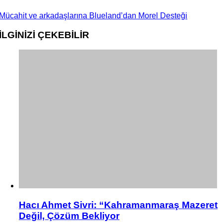
Mücahit ve arkadaşlarına Blueland’dan Morel Desteği
İLGİNİZİ
ÇEKEBİLİR
Hacı Ahmet Sivri: “Kahramanmaraş Mazeret
Değil, Çözüm Bekliyor