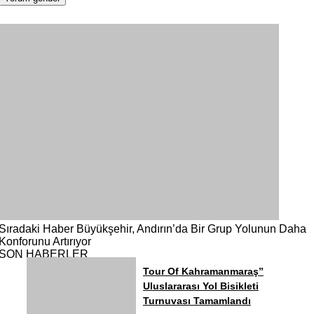
Sıradaki Haber
Büyükşehir, Andırın’da Bir Grup Yolunun Daha
Konforunu Artırıyor
SON HABERLER
Tour Of Kahramanmaraş”
Uluslararası Yol Bisikleti
Turnuvası Tamamlandı