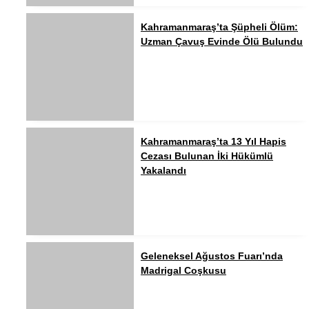
Kahramanmaraş’ta Şüpheli Ölüm:
Uzman Çavuş Evinde Ölü Bulundu
Kahramanmaraş’ta 13 Yıl Hapis
Cezası Bulunan İki Hükümlü
Yakalandı
Geleneksel Ağustos Fuarı’nda
Madrigal Coşkusu