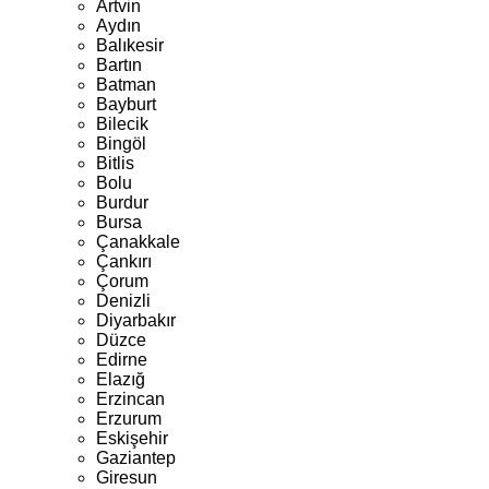
Artvin
Aydın
Balıkesir
Bartın
Batman
Bayburt
Bilecik
Bingöl
Bitlis
Bolu
Burdur
Bursa
Çanakkale
Çankırı
Çorum
Denizli
Diyarbakır
Düzce
Edirne
Elazığ
Erzincan
Erzurum
Eskişehir
Gaziantep
Giresun