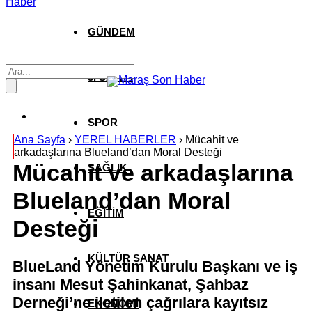
Haber
GÜNDEM
3. SAYFA
SPOR
Ana Sayfa
›
YEREL HABERLER
›
Mücahit ve
arkadaşlarına Blueland’dan Moral Desteği
Mücahit ve arkadaşlarına
SAĞLIK
Blueland’dan Moral
EĞİTİM
Desteği
KÜLTÜR SANAT
BlueLand Yönetim Kurulu Başkanı ve iş
insanı Mesut Şahinkanat, Şahbaz
Derneği’ne iletilen çağrılara kayıtsız
EKONOMİ