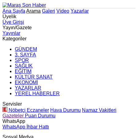
Ana Sayfa
Arama
Galeri
Video
Yazarlar
Üyelik
Üye Girişi
Yayın/Gazete
Yayınlar
Kategoriler
GÜNDEM
3. SAYFA
SPOR
SAĞLIK
EĞİTİM
KÜLTÜR SANAT
EKONOMİ
YAZARLAR
YEREL HABERLER
Servisler
Nöbetçi Eczaneler
Hava Durumu
Namaz Vakitleri
Gazeteler
Puan Durumu
WhatsApp
WhatsApp İhbar Hattı
Sosyal Medya