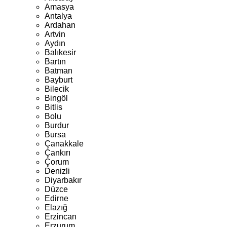
Amasya
Antalya
Ardahan
Artvin
Aydın
Balıkesir
Bartın
Batman
Bayburt
Bilecik
Bingöl
Bitlis
Bolu
Burdur
Bursa
Çanakkale
Çankırı
Çorum
Denizli
Diyarbakır
Düzce
Edirne
Elazığ
Erzincan
Erzurum