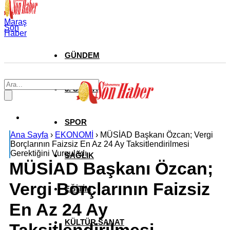
Maraş
Son
Haber
GÜNDEM
3. SAYFA
SPOR
Ana Sayfa
›
EKONOMİ
›
MÜSİAD Başkanı Özcan; Vergi
Borçlarının Faizsiz En Az 24 Ay Taksitlendirilmesi
Gerektiğini Vurguladı
SAĞLIK
MÜSİAD Başkanı Özcan;
Vergi Borçlarının Faizsiz
EĞİTİM
En Az 24 Ay
KÜLTÜR SANAT