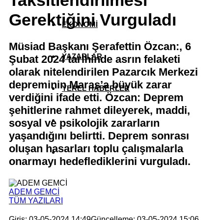
Taksitlendirilmesi
Gerektiğini Vurguladı
EKONOMİ
Müsiad Başkanı Şerafettin Özcan:, 6
YAZARLAR
Şubat 2024 tarihinde asrın felaketi
olarak nitelendirilen Pazarcık Merkezi
depreminin Maraş’a büyük zarar
YEREL HABERLER
verdiğini ifade etti. Özcan: Deprem
şehitlerine rahmet dileyerek, maddi,
sosyal ve psikolojik zararların
yaşandığını belirtti. Deprem sonrası
oluşan hasarları toplu çalışmalarla
onarmayı hedeflediklerini vurguladı.
ADEM GEMCİ
TÜM YAZILARI
Giriş: 03-05-2024 14:49
Güncelleme: 03-05-2024 15:06