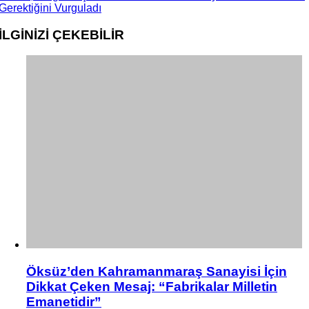
Gerektiğini Vurguladı
İLGİNİZİ
ÇEKEBİLİR
Öksüz’den Kahramanmaraş Sanayisi İçin
Dikkat Çeken Mesaj: “Fabrikalar Milletin
Emanetidir”