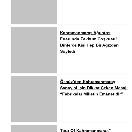
Kahramanmaraş Ağustos
Fuarı’nda Zakkum Coşkusu!
Binlerce Kişi Hep Bir Ağızdan
Söyledi
Öksüz’den Kahramanmaraş
Sanayisi İçin Dikkat Çeken Mesaj:
“Fabrikalar Milletin Emanetidir”
Tour Of Kahramanmaraş”