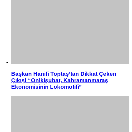
Başkan Hanifi Toptaş’tan Dikkat Çeken
Çıkış! “Onikişubat, Kahramanmaraş
Ekonomisinin Lokomotifi”