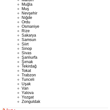
Muğla
Muş
Nevşehir
Niğde
Ordu
Osmaniye
Rize
Sakarya
Samsun
Siirt
Sinop
Sivas
Şanlıurfa
Şırnak
Tekirdağ
Tokat
Trabzon
Tunceli
Uşak
Van
Yalova
Yozgat
Zonguldak