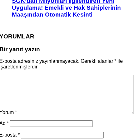
SGK’dan Milyonları İlgilendiren Yeni
Uygulama! Emekli ve Hak Sahiplerinin
Maaşından Otomatik Kesinti
YORUMLAR
Bir yanıt yazın
E-posta adresiniz yayınlanmayacak.
Gerekli alanlar
*
ile
işaretlenmişlerdir
Yorum
*
Ad
*
E-posta
*