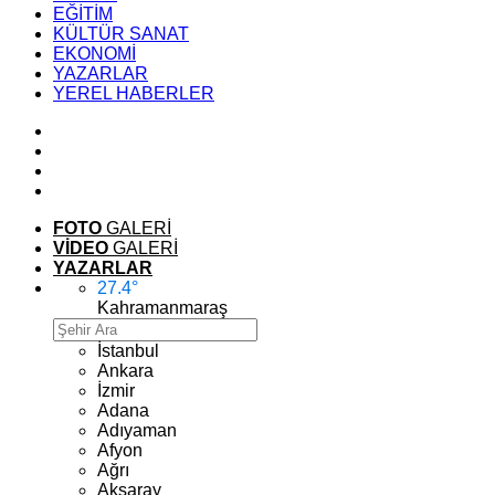
EĞİTİM
KÜLTÜR SANAT
EKONOMİ
YAZARLAR
YEREL HABERLER
FOTO
GALERİ
VİDEO
GALERİ
YAZARLAR
27.4
°
Kahramanmaraş
İstanbul
Ankara
İzmir
Adana
Adıyaman
Afyon
Ağrı
Aksaray