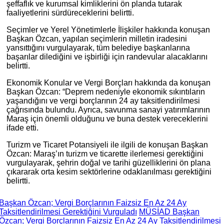
şeffaflık ve kurumsal kimliklerini ön planda tutarak
faaliyetlerini sürdüreceklerini belirtti.
Seçimler ve Yerel Yönetimlerle İlişkiler hakkında konuşan
Başkan Özcan, yapılan seçimlerin milletin iradesini
yansıttığını vurgulayarak, tüm belediye başkanlarına
başarılar dilediğini ve işbirliği için randevular alacaklarını
belirtti.
Ekonomik Konular ve Vergi Borçları hakkında da konuşan
Başkan Özcan: “Deprem nedeniyle ekonomik sıkıntıların
yaşandığını ve vergi borçlarının 24 ay taksitlendirilmesi
çağrısında bulundu. Ayrıca, savunma sanayi yatırımlarının
Maraş için önemli olduğunu ve buna destek vereceklerini
ifade etti.
Turizm ve Ticaret Potansiyeli ile ilgili de konuşan Başkan
Özcan: Maraş’ın turizm ve ticarette ilerlemesi gerektiğini
vurgulayarak, şehrin doğal ve tarihi güzelliklerini ön plana
çıkararak orta kesim sektörlerine odaklanılması gerektiğini
belirtti.
Başkan Özcan; Vergi Borçlarının Faizsiz En Az 24 Ay
Taksitlendirilmesi Gerektiğini Vurguladı
MÜSİAD Başkan
Özcan; Vergi Borçlarının Faizsiz En Az 24 Ay Taksitlendirilmesi