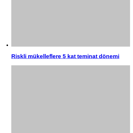
Riskli mükelleflere 5 kat teminat dönemi