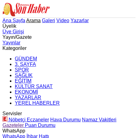
Ana Sayfa
Arama
Galeri
Video
Yazarlar
Üyelik
Üye Girişi
Yayın/Gazete
Yayınlar
Kategoriler
GÜNDEM
3. SAYFA
SPOR
SAĞLIK
EĞİTİM
KÜLTÜR SANAT
EKONOMİ
YAZARLAR
YEREL HABERLER
Servisler
Nöbetçi Eczaneler
Hava Durumu
Namaz Vakitleri
Gazeteler
Puan Durumu
WhatsApp
WhatsApp İhbar Hattı