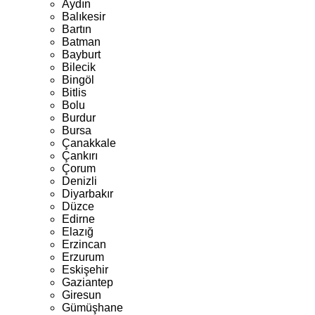
Aydın
Balıkesir
Bartın
Batman
Bayburt
Bilecik
Bingöl
Bitlis
Bolu
Burdur
Bursa
Çanakkale
Çankırı
Çorum
Denizli
Diyarbakır
Düzce
Edirne
Elazığ
Erzincan
Erzurum
Eskişehir
Gaziantep
Giresun
Gümüşhane