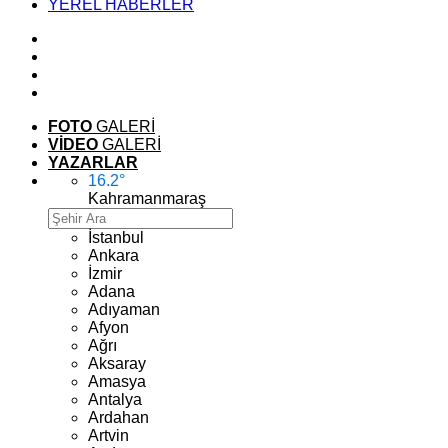
YEREL HABERLER
FOTO
GALERİ
VİDEO
GALERİ
YAZARLAR
16.2
°
Kahramanmaraş
İstanbul
Ankara
İzmir
Adana
Adıyaman
Afyon
Ağrı
Aksaray
Amasya
Antalya
Ardahan
Artvin