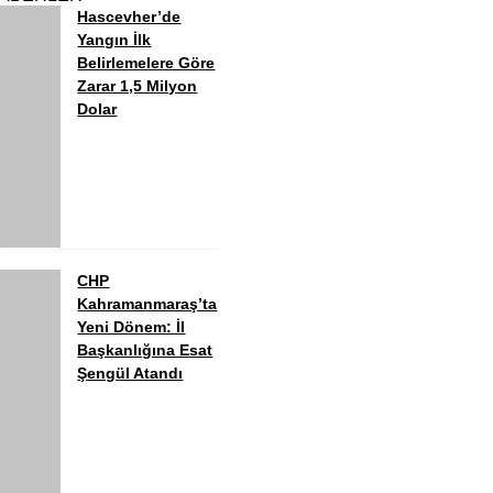
Hascevher’de
Yangın İlk
Belirlemelere Göre
Zarar 1,5 Milyon
Dolar
CHP
Kahramanmaraş’ta
Yeni Dönem: İl
Başkanlığına Esat
Şengül Atandı