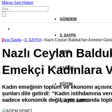
Maraş Son Haber
GÜNDEM
3. SAYFA
Ana Sayfa
›
3. SAYFA
›
Nazlı Ceylan Balduk’tan Anneler Gün
Nazlı Ceylan Baldu
SPOR
Emekçi Kadınlara V
SAĞLIK
EĞİTİM
Kadın emeğinin toplum ve ekonomi açısın
şunları dile getirdi: “Kadın istihdamına ve
sadece ekonomik değil, aynı zamanda topl
KÜLTÜR SANAT