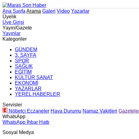
Ana Sayfa
Arama
Galeri
Video
Yazarlar
Üyelik
Üye Girişi
Yayın/Gazete
Yayınlar
Kategoriler
GÜNDEM
3. SAYFA
SPOR
SAĞLIK
EĞİTİM
KÜLTÜR SANAT
EKONOMİ
YAZARLAR
YEREL HABERLER
Servisler
Nöbetçi Eczaneler
Hava Durumu
Namaz Vakitleri
Gazetele
WhatsApp
WhatsApp İhbar Hattı
Sosyal Medya