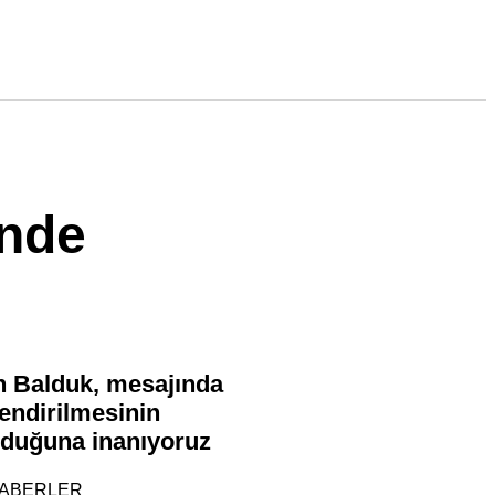
’nde
n Balduk, mesajında
lendirilmesinin
lduğuna inanıyoruz
ABERLER