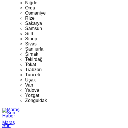
Niğde
Ordu
Osmaniye
Rize
Sakarya
Samsun
Siirt
Sinop
Sivas
Şanlıurfa
Şırnak
Tekirdağ
Tokat
Trabzon
Tunceli
Uşak
Van
Yalova
Yozgat
Zonguldak
Maraş
Son