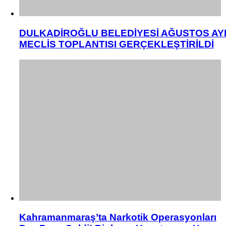
DULKADİROĞLU BELEDİYESİ AĞUSTOS AY
MECLİS TOPLANTISI GERÇEKLEŞTİRİLDİ
Kahramanmaraş’ta Narkotik Operasyonları