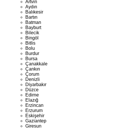
Artvin
Aydın
Balıkesir
Bartın
Batman
Bayburt
Bilecik
Bingöl
Bitlis
Bolu
Burdur
Bursa
Çanakkale
Çankırı
Çorum
Denizli
Diyarbakır
Düzce
Edirne
Elazığ
Erzincan
Erzurum
Eskişehir
Gaziantep
Giresun