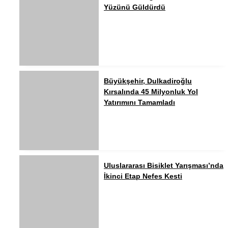
Yüzünü Güldürdü
Büyükşehir, Dulkadiroğlu
Kırsalında 45 Milyonluk Yol
Yatırımını Tamamladı
Uluslararası Bisiklet Yarışması’nda
İkinci Etap Nefes Kesti