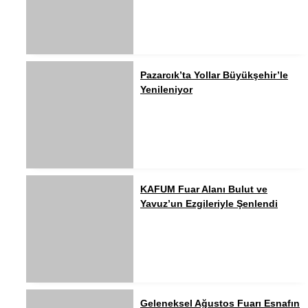
Pazarcık’ta Yollar Büyükşehir’le
Yenileniyor
KAFUM Fuar Alanı Bulut ve
Yavuz’un Ezgileriyle Şenlendi
Geleneksel Ağustos Fuarı Esnafın