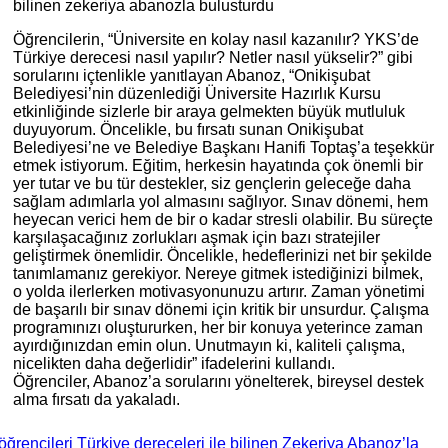
Öğrencilerin, “Üniversite en kolay nasıl kazanılır? YKS’de
Türkiye derecesi nasıl yapılır? Netler nasıl yükselir?” gibi
sorularını içtenlikle yanıtlayan Abanoz, “Onikişubat
Belediyesi’nin düzenlediği Üniversite Hazırlık Kursu
etkinliğinde sizlerle bir araya gelmekten büyük mutluluk
duyuyorum. Öncelikle, bu fırsatı sunan Onikişubat
Belediyesi’ne ve Belediye Başkanı Hanifi Toptaş’a teşekkür
etmek istiyorum. Eğitim, herkesin hayatında çok önemli bir
yer tutar ve bu tür destekler, siz gençlerin geleceğe daha
sağlam adımlarla yol almasını sağlıyor. Sınav dönemi, hem
heyecan verici hem de bir o kadar stresli olabilir. Bu süreçte
karşılaşacağınız zorlukları aşmak için bazı stratejiler
geliştirmek önemlidir. Öncelikle, hedeflerinizi net bir şekilde
tanımlamanız gerekiyor. Nereye gitmek istediğinizi bilmek,
o yolda ilerlerken motivasyonunuzu artırır. Zaman yönetimi
de başarılı bir sınav dönemi için kritik bir unsurdur. Çalışma
programınızı oluştururken, her bir konuya yeterince zaman
ayırdığınızdan emin olun. Unutmayın ki, kaliteli çalışma,
nicelikten daha değerlidir” ifadelerini kullandı.
Öğrenciler, Abanoz’a sorularını yönelterek, bireysel destek
alma fırsatı da yakaladı.
öğrencileri Türkiye dereceleri ile bilinen Zekeriya Abanoz’la