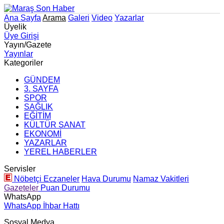
Ana Sayfa
Arama
Galeri
Video
Yazarlar
Üyelik
Üye Girişi
Yayın/Gazete
Yayınlar
Kategoriler
GÜNDEM
3. SAYFA
SPOR
SAĞLIK
EĞİTİM
KÜLTÜR SANAT
EKONOMİ
YAZARLAR
YEREL HABERLER
Servisler
Nöbetçi Eczaneler
Hava Durumu
Namaz Vakitleri
Gazeteler
Puan Durumu
WhatsApp
WhatsApp İhbar Hattı
Sosyal Medya