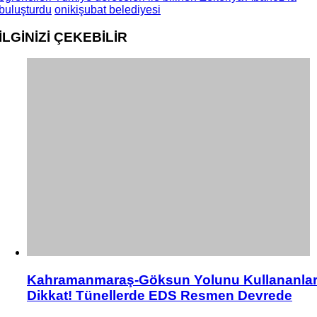
buluşturdu
onikişubat belediyesi
İLGİNİZİ
ÇEKEBİLİR
Kahramanmaraş-Göksun Yolunu Kullananla
Dikkat! Tünellerde EDS Resmen Devrede