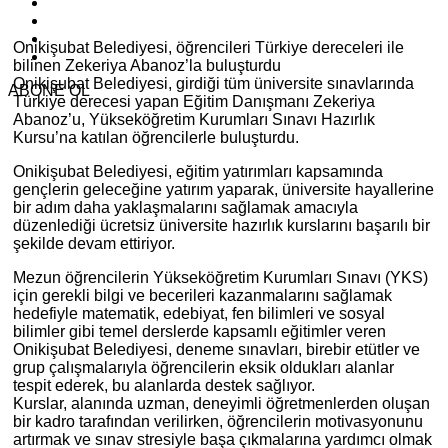
Onikişubat Belediyesi, öğrencileri Türkiye dereceleri ile
bilinen Zekeriya Abanoz’la buluşturdu
Onikişubat Belediyesi, girdiği tüm üniversite sınavlarında
ABONE OL
Türkiye derecesi yapan Eğitim Danışmanı Zekeriya
Abanoz’u, Yükseköğretim Kurumları Sınavı Hazırlık
Kursu’na katılan öğrencilerle buluşturdu.
Onikişubat Belediyesi, eğitim yatırımları kapsamında
gençlerin geleceğine yatırım yaparak, üniversite hayallerine
bir adım daha yaklaşmalarını sağlamak amacıyla
düzenlediği ücretsiz üniversite hazırlık kurslarını başarılı bir
şekilde devam ettiriyor.
Mezun öğrencilerin Yükseköğretim Kurumları Sınavı (YKS)
için gerekli bilgi ve becerileri kazanmalarını sağlamak
hedefiyle matematik, edebiyat, fen bilimleri ve sosyal
bilimler gibi temel derslerde kapsamlı eğitimler veren
Onikişubat Belediyesi, deneme sınavları, birebir etütler ve
grup çalışmalarıyla öğrencilerin eksik oldukları alanlar
tespit ederek, bu alanlarda destek sağlıyor.
Kurslar, alanında uzman, deneyimli öğretmenlerden oluşan
bir kadro tarafından verilirken, öğrencilerin motivasyonunu
artırmak ve sınav stresiyle başa çıkmalarına yardımcı olmak