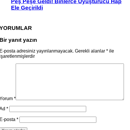
Peş Peşe Geldi! Binlerce Uyuşturucu Hap
Ele Geçirildi
YORUMLAR
Bir yanıt yazın
E-posta adresiniz yayınlanmayacak.
Gerekli alanlar
*
ile
işaretlenmişlerdir
Yorum
*
Ad
*
E-posta
*