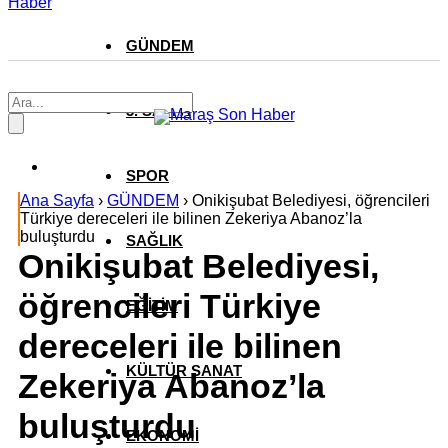
Haber
GÜNDEM
3. SAYFA
SPOR
Ana Sayfa
›
GÜNDEM
›
Onikişubat Belediyesi, öğrencileri
Türkiye dereceleri ile bilinen Zekeriya Abanoz’la
buluşturdu
SAĞLIK
Onikişubat Belediyesi,
öğrencileri Türkiye
EĞİTİM
dereceleri ile bilinen
KÜLTÜR SANAT
Zekeriya Abanoz’la
buluşturdu
EKONOMİ