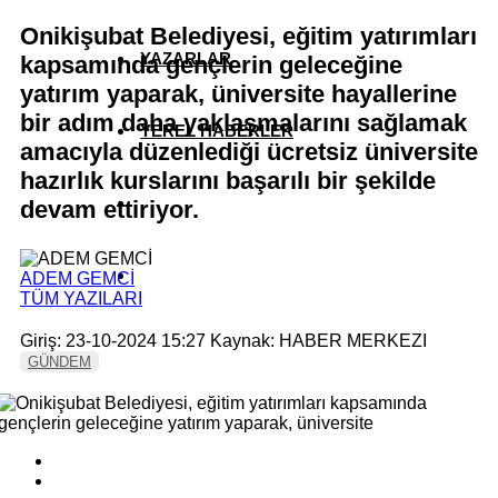
Onikişubat Belediyesi, eğitim yatırımları
YAZARLAR
kapsamında gençlerin geleceğine
yatırım yaparak, üniversite hayallerine
bir adım daha yaklaşmalarını sağlamak
YEREL HABERLER
amacıyla düzenlediği ücretsiz üniversite
hazırlık kurslarını başarılı bir şekilde
devam ettiriyor.
ADEM GEMCİ
TÜM YAZILARI
Giriş: 23-10-2024 15:27
Kaynak: HABER MERKEZI
GÜNDEM