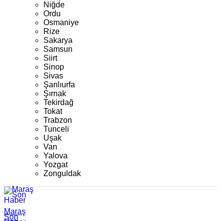
Niğde
Ordu
Osmaniye
Rize
Sakarya
Samsun
Siirt
Sinop
Sivas
Şanlıurfa
Şırnak
Tekirdağ
Tokat
Trabzon
Tunceli
Uşak
Van
Yalova
Yozgat
Zonguldak
Maraş
Son