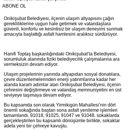
ABONE OL
Onikişubat Belediyesi, ilçenin ulaşım altyapısını çağın
gerekliliklerine uygun hale getirmek ve vatandaşlara
güvenli, konforlu ve kesintisiz bir ulaşım deneyimi sunmak
amacıyla başlattığı asfalt hamlesini aralıksız sürdürüyor.
Hanifi Toptaş başkanlığındaki Onikişubat’ta Belediyesi,
sorumluluk alanında fiziki belediyecilik çalışmalarına ara
vermeksizin devam ediyor.
Ulaşım projelerinin yanında altyapıdan sosyal donatılara,
çevre düzenlemelerinden enerji yatırımlarına kadar her
alanda kararlı adımlar atan Onikişubat Belediyesi, ilçenin
çehresini değiştirmeye ve vatandaş memnuniyetini en üst
seviyeye taşımaya devam ediyor.
Bu kapsamda son olarak Yirmikigün Mahallesi’nin dört
önemli sokağında baştan sona asfalt yenileme işlemleri
tamamlandı. 91018, 91025, 91047 ve 91048. sokaklarda
gerçekleştirilen bu kapsamlı dönüşümle birlikte, sokaklar
adeta yeni bir çehreye kavuştu.