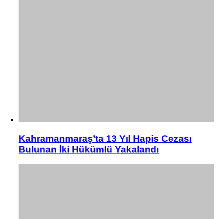
Kahramanmaraş’ta 13 Yıl Hapis Cezası
Bulunan İki Hükümlü Yakalandı