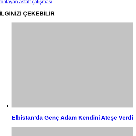
toplayan asfalt çalışması
İLGİNİZİ
ÇEKEBİLİR
Elbistan’da Genç Adam Kendini Ateşe Verdi