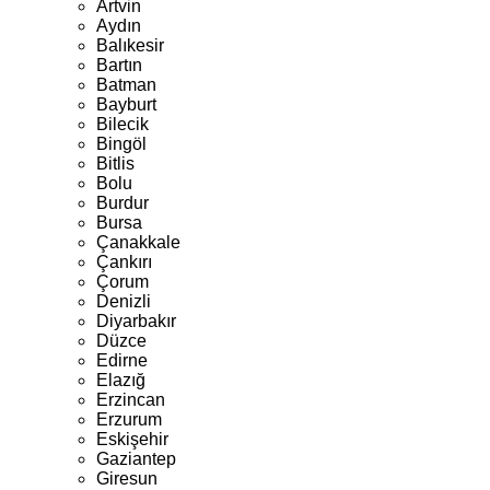
Artvin
Aydın
Balıkesir
Bartın
Batman
Bayburt
Bilecik
Bingöl
Bitlis
Bolu
Burdur
Bursa
Çanakkale
Çankırı
Çorum
Denizli
Diyarbakır
Düzce
Edirne
Elazığ
Erzincan
Erzurum
Eskişehir
Gaziantep
Giresun