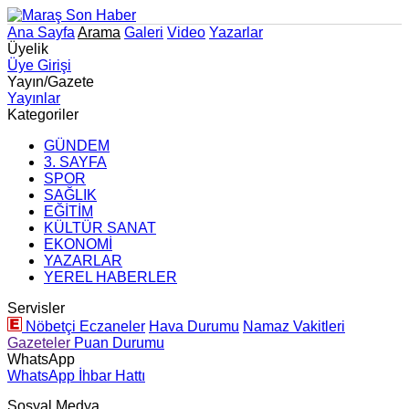
Ana Sayfa
Arama
Galeri
Video
Yazarlar
Üyelik
Üye Girişi
Yayın/Gazete
Yayınlar
Kategoriler
GÜNDEM
3. SAYFA
SPOR
SAĞLIK
EĞİTİM
KÜLTÜR SANAT
EKONOMİ
YAZARLAR
YEREL HABERLER
Servisler
Nöbetçi Eczaneler
Hava Durumu
Namaz Vakitleri
Gazeteler
Puan Durumu
WhatsApp
WhatsApp İhbar Hattı
Sosyal Medya