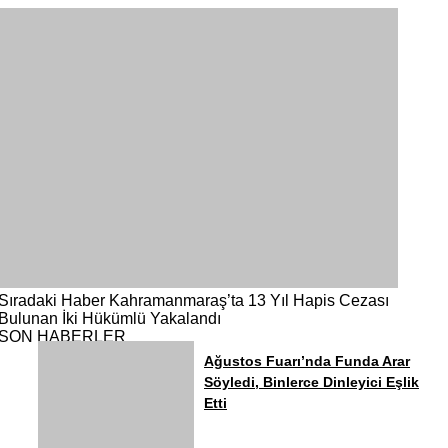
Sıradaki Haber
Kahramanmaraş’ta 13 Yıl Hapis Cezası
Bulunan İki Hükümlü Yakalandı
SON HABERLER
Ağustos Fuarı’nda Funda Arar
Söyledi, Binlerce Dinleyici Eşlik
Etti