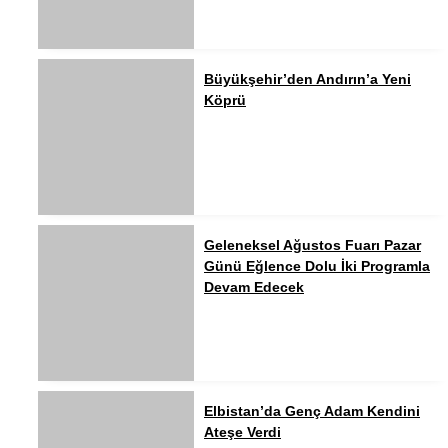
Büyükşehir’den Andırın’a Yeni
Köprü
Geleneksel Ağustos Fuarı Pazar
Günü Eğlence Dolu İki Programla
Devam Edecek
Elbistan’da Genç Adam Kendini
Ateşe Verdi