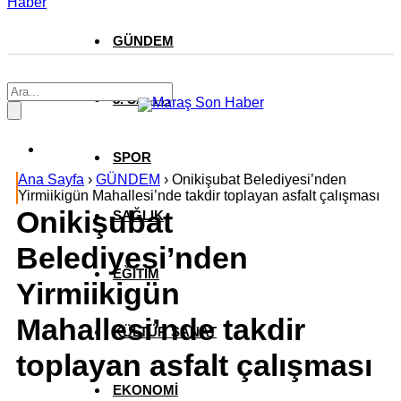
Haber
GÜNDEM
3. SAYFA
SPOR
Ana Sayfa
›
GÜNDEM
›
Onikişubat Belediyesi’nden
Yirmiikigün Mahallesi’nde takdir toplayan asfalt çalışması
Onikişubat
SAĞLIK
Belediyesi’nden
EĞİTİM
Yirmiikigün
Mahallesi’nde takdir
KÜLTÜR SANAT
toplayan asfalt çalışması
EKONOMİ