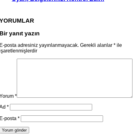
YORUMLAR
Bir yanıt yazın
E-posta adresiniz yayınlanmayacak.
Gerekli alanlar
*
ile
işaretlenmişlerdir
Yorum
*
Ad
*
E-posta
*