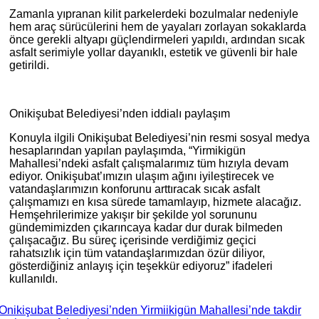
Zamanla yıpranan kilit parkelerdeki bozulmalar nedeniyle
hem araç sürücülerini hem de yayaları zorlayan sokaklarda
önce gerekli altyapı güçlendirmeleri yapıldı, ardından sıcak
asfalt serimiyle yollar dayanıklı, estetik ve güvenli bir hale
getirildi.
Onikişubat Belediyesi’nden iddialı paylaşım
Konuyla ilgili Onikişubat Belediyesi’nin resmi sosyal medya
hesaplarından yapılan paylaşımda, “Yirmikigün
Mahallesi’ndeki asfalt çalışmalarımız tüm hızıyla devam
ediyor. Onikişubat’ımızın ulaşım ağını iyileştirecek ve
vatandaşlarımızın konforunu arttıracak sıcak asfalt
çalışmamızı en kısa sürede tamamlayıp, hizmete alacağız.
Hemşehrilerimize yakışır bir şekilde yol sorununu
gündemimizden çıkarıncaya kadar dur durak bilmeden
çalışacağız. Bu süreç içerisinde verdiğimiz geçici
rahatsızlık için tüm vatandaşlarımızdan özür diliyor,
gösterdiğiniz anlayış için teşekkür ediyoruz” ifadeleri
kullanıldı.
Onikişubat Belediyesi’nden Yirmiikigün Mahallesi’nde takdir