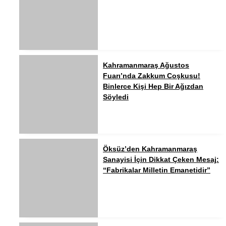
Kahramanmaraş Ağustos
Fuarı’nda Zakkum Coşkusu!
Binlerce Kişi Hep Bir Ağızdan
Söyledi
Öksüz’den Kahramanmaraş
Sanayisi İçin Dikkat Çeken Mesaj:
“Fabrikalar Milletin Emanetidir”