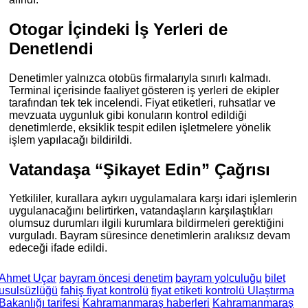
Otogar İçindeki İş Yerleri de
Denetlendi
Denetimler yalnızca otobüs firmalarıyla sınırlı kalmadı.
Terminal içerisinde faaliyet gösteren iş yerleri de ekipler
tarafından tek tek incelendi. Fiyat etiketleri, ruhsatlar ve
mevzuata uygunluk gibi konuların kontrol edildiği
denetimlerde, eksiklik tespit edilen işletmelere yönelik
işlem yapılacağı bildirildi.
Vatandaşa “Şikayet Edin” Çağrısı
Yetkililer, kurallara aykırı uygulamalara karşı idari işlemlerin
uygulanacağını belirtirken, vatandaşların karşılaştıkları
olumsuz durumları ilgili kurumlara bildirmeleri gerektiğini
vurguladı. Bayram süresince denetimlerin aralıksız devam
edeceği ifade edildi.
Ahmet Uçar
bayram öncesi denetim
bayram yolculuğu
bilet
usulsüzlüğü
fahiş fiyat kontrolü
fiyat etiketi kontrolü Ulaştırma
Bakanlığı tarifesi
Kahramanmaraş haberleri
Kahramanmaraş