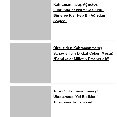
Kahramanmaraş Ağustos
Fuarı’nda Zakkum Coşkusu!
Binlerce Kişi Hep Bir Ağızdan
Söyledi
Öksüz’den Kahramanmaraş
Sanayisi İçin Dikkat Çeken Mesaj:
“Fabrikalar Milletin Emanetidir”
Tour Of Kahramanmaraş”
Uluslararası Yol Bisikleti
Turnuvası Tamamlandı