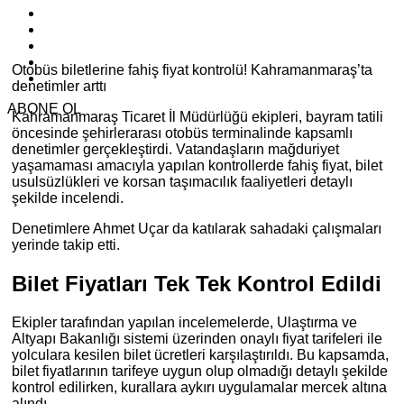
Otobüs biletlerine fahiş fiyat kontrolü! Kahramanmaraş’ta
denetimler arttı
ABONE OL
Kahramanmaraş Ticaret İl Müdürlüğü
ekipleri, bayram tatili
öncesinde şehirlerarası otobüs terminalinde kapsamlı
denetimler gerçekleştirdi. Vatandaşların mağduriyet
yaşamaması amacıyla yapılan kontrollerde fahiş fiyat, bilet
usulsüzlükleri ve korsan taşımacılık faaliyetleri detaylı
şekilde incelendi.
Denetimlere
Ahmet Uçar
da katılarak sahadaki çalışmaları
yerinde takip etti.
Bilet Fiyatları Tek Tek Kontrol Edildi
Ekipler tarafından yapılan incelemelerde, Ulaştırma ve
Altyapı Bakanlığı sistemi üzerinden onaylı fiyat tarifeleri ile
yolculara kesilen bilet ücretleri karşılaştırıldı. Bu kapsamda,
bilet fiyatlarının tarifeye uygun olup olmadığı detaylı şekilde
kontrol edilirken, kurallara aykırı uygulamalar mercek altına
alındı.