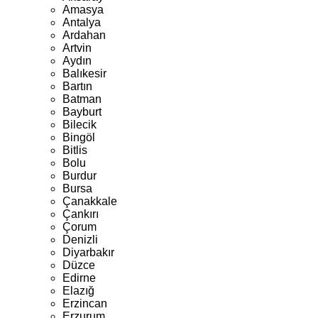
Amasya
Antalya
Ardahan
Artvin
Aydın
Balıkesir
Bartın
Batman
Bayburt
Bilecik
Bingöl
Bitlis
Bolu
Burdur
Bursa
Çanakkale
Çankırı
Çorum
Denizli
Diyarbakır
Düzce
Edirne
Elazığ
Erzincan
Erzurum