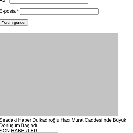
Ad
*
E-posta
*
Sıradaki Haber
Dulkadiroğlu Hacı Murat Caddesi’nde Büyük
Dönüşüm Başladı
SON HABERLER