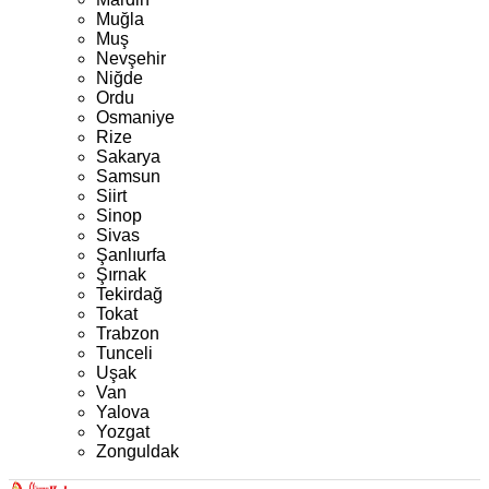
Muğla
Muş
Nevşehir
Niğde
Ordu
Osmaniye
Rize
Sakarya
Samsun
Siirt
Sinop
Sivas
Şanlıurfa
Şırnak
Tekirdağ
Tokat
Trabzon
Tunceli
Uşak
Van
Yalova
Yozgat
Zonguldak