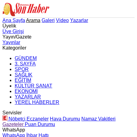
Ana Sayfa
Arama
Galeri
Video
Yazarlar
Üyelik
Üye Girişi
Yayın/Gazete
Yayınlar
Kategoriler
GÜNDEM
3. SAYFA
SPOR
SAĞLIK
EĞİTİM
KÜLTÜR SANAT
EKONOMİ
YAZARLAR
YEREL HABERLER
Servisler
Nöbetçi Eczaneler
Hava Durumu
Namaz Vakitleri
Gazeteler
Puan Durumu
WhatsApp
WhatsApp İhbar Hattı