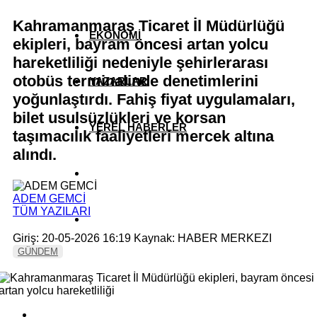
Kahramanmaraş Ticaret İl Müdürlüğü
EKONOMİ
ekipleri, bayram öncesi artan yolcu
hareketliliği nedeniyle şehirlerarası
otobüs terminalinde denetimlerini
YAZARLAR
yoğunlaştırdı. Fahiş fiyat uygulamaları,
bilet usulsüzlükleri ve korsan
YEREL HABERLER
taşımacılık faaliyetleri mercek altına
alındı.
ADEM GEMCİ
TÜM YAZILARI
Giriş: 20-05-2026 16:19
Kaynak: HABER MERKEZI
GÜNDEM