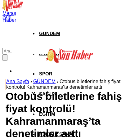
Maraş
Son
Haber
GÜNDEM
3. SAYFA
SPOR
Ana Sayfa
›
GÜNDEM
›
Otobüs biletlerine fahiş fiyat
kontrolü! Kahramanmaraş’ta denetimler arttı
Otobüs biletlerine fahiş
SAĞLIK
fiyat kontrolü!
EĞİTİM
Kahramanmaraş’ta
denetimler arttı
KÜLTÜR SANAT