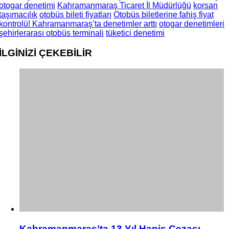
otogar denetimi
Kahramanmaraş Ticaret İl Müdürlüğü
korsan
taşımacılık
otobüs bileti fiyatları
Otobüs biletlerine fahiş fiyat
kontrolü! Kahramanmaraş’ta denetimler arttı
otogar denetimleri
şehirlerarası otobüs terminali
tüketici denetimi
İLGİNİZİ
ÇEKEBİLİR
Kahramanmaraş’ta 13 Yıl Hapis Cezası