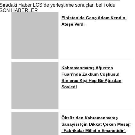
Sıradaki Haber
LGS’de yerleştirme sonuçları belli oldu
SON HABERLER
Elbistan’da Genç Adam Kendini
Ateşe Verdi
Kahramanmaraş Ağustos
Fuarı’nda Zakkum Coşkusu!
Binlerce Kişi Hep Bir Ağızdan
Söyledi
Öksüz’den Kahramanmaraş
Sanayisi İçin Dikkat Çeken Mesaj:
“Fabrikalar Milletin Emanetidir”