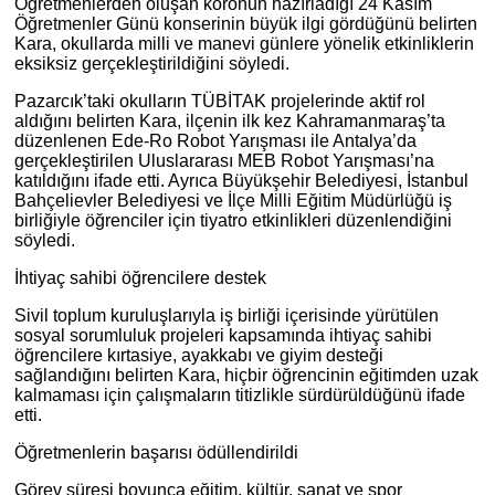
Öğretmenlerden oluşan koronun hazırladığı 24 Kasım
Öğretmenler Günü konserinin büyük ilgi gördüğünü belirten
Kara, okullarda milli ve manevi günlere yönelik etkinliklerin
eksiksiz gerçekleştirildiğini söyledi.
Pazarcık’taki okulların TÜBİTAK projelerinde aktif rol
aldığını belirten Kara, ilçenin ilk kez Kahramanmaraş’ta
düzenlenen Ede-Ro Robot Yarışması ile Antalya’da
gerçekleştirilen Uluslararası MEB Robot Yarışması’na
katıldığını ifade etti. Ayrıca Büyükşehir Belediyesi, İstanbul
Bahçelievler Belediyesi ve İlçe Milli Eğitim Müdürlüğü iş
birliğiyle öğrenciler için tiyatro etkinlikleri düzenlendiğini
söyledi.
İhtiyaç sahibi öğrencilere destek
Sivil toplum kuruluşlarıyla iş birliği içerisinde yürütülen
sosyal sorumluluk projeleri kapsamında ihtiyaç sahibi
öğrencilere kırtasiye, ayakkabı ve giyim desteği
sağlandığını belirten Kara, hiçbir öğrencinin eğitimden uzak
kalmaması için çalışmaların titizlikle sürdürüldüğünü ifade
etti.
Öğretmenlerin başarısı ödüllendirildi
Görev süresi boyunca eğitim, kültür, sanat ve spor