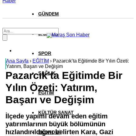
Haber
GÜNDEM
3. SAYFA
SPOR
Ana Sayfa
›
EĞİTİM
›
Pazarcık’ta Eğitimde Bir Yılın Özeti:
Yatırım, Başarı ve Değişim
Pazarcık’ta Eğitimde Bir
SAĞLIK
Yılın Özeti: Yatırım,
EĞİTİM
Başarı ve Değişim
KÜLTÜR SANAT
İlçede yapımı devam eden eğitim
yatırımlarının büyük bölümünün
hızlandırıldığını belirten Kara, Gazi
EKONOMİ