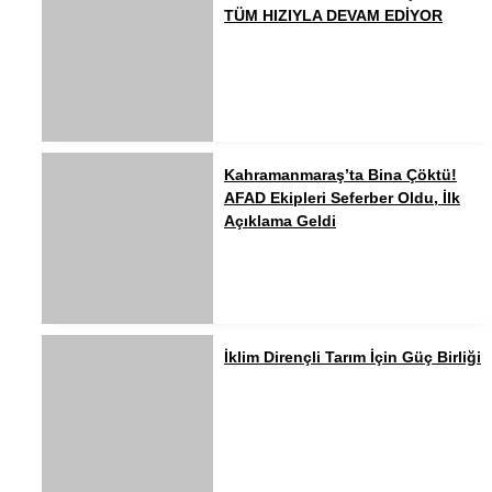
TÜM HIZIYLA DEVAM EDİYOR
Kahramanmaraş’ta Bina Çöktü!
AFAD Ekipleri Seferber Oldu, İlk
Açıklama Geldi
İklim Dirençli Tarım İçin Güç Birliği