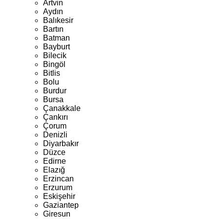
Artvin
Aydın
Balıkesir
Bartın
Batman
Bayburt
Bilecik
Bingöl
Bitlis
Bolu
Burdur
Bursa
Çanakkale
Çankırı
Çorum
Denizli
Diyarbakır
Düzce
Edirne
Elazığ
Erzincan
Erzurum
Eskişehir
Gaziantep
Giresun