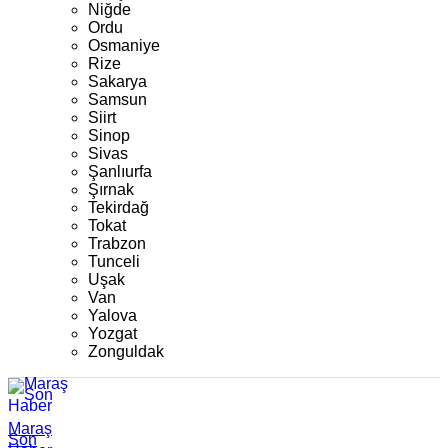
Niğde
Ordu
Osmaniye
Rize
Sakarya
Samsun
Siirt
Sinop
Sivas
Şanlıurfa
Şırnak
Tekirdağ
Tokat
Trabzon
Tunceli
Uşak
Van
Yalova
Yozgat
Zonguldak
Maraş
Son