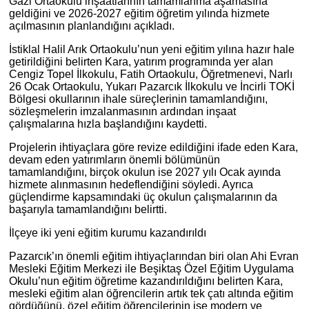
Gazi Ortaokulu inşaatlarının tamamlanma aşamasına
geldiğini ve 2026-2027 eğitim öğretim yılında hizmete
açılmasının planlandığını açıkladı.
İstiklal Halil Arık Ortaokulu’nun yeni eğitim yılına hazır hale
getirildiğini belirten Kara, yatırım programında yer alan
Cengiz Topel İlkokulu, Fatih Ortaokulu, Öğretmenevi, Narlı
26 Ocak Ortaokulu, Yukarı Pazarcık İlkokulu ve İncirli TOKİ
Bölgesi okullarının ihale süreçlerinin tamamlandığını,
sözleşmelerin imzalanmasının ardından inşaat
çalışmalarına hızla başlandığını kaydetti.
Projelerin ihtiyaçlara göre revize edildiğini ifade eden Kara,
devam eden yatırımların önemli bölümünün
tamamlandığını, birçok okulun ise 2027 yılı Ocak ayında
hizmete alınmasının hedeflendiğini söyledi. Ayrıca
güçlendirme kapsamındaki üç okulun çalışmalarının da
başarıyla tamamlandığını belirtti.
İlçeye iki yeni eğitim kurumu kazandırıldı
Pazarcık’ın önemli eğitim ihtiyaçlarından biri olan Ahi Evran
Mesleki Eğitim Merkezi ile Beşiktaş Özel Eğitim Uygulama
Okulu’nun eğitim öğretime kazandırıldığını belirten Kara,
mesleki eğitim alan öğrencilerin artık tek çatı altında eğitim
gördüğünü, özel eğitim öğrencilerinin ise modern ve