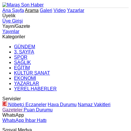
Ana Sayfa
Arama
Galeri
Video
Yazarlar
Üyelik
Üye Girişi
Yayın/Gazete
Yayınlar
Kategoriler
GÜNDEM
3. SAYFA
SPOR
SAĞLIK
EĞİTİM
KÜLTÜR SANAT
EKONOMİ
YAZARLAR
YEREL HABERLER
Servisler
Nöbetçi Eczaneler
Hava Durumu
Namaz Vakitleri
Gazeteler
Puan Durumu
WhatsApp
WhatsApp İhbar Hattı
Sosyal Medya