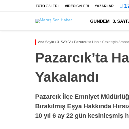
1
FOTO
GALERİ
VİDEO
GALERİ
YAZARLAR
GÜNDEM
3. SAYF
Ana Sayfa
›
3. SAYFA
›
Pazarcık’ta Hapis Cezasıyla Arana
Pazarcık’ta H
Yakalandı
Pazarcık İlçe Emniyet Müdürlüğ
Bırakılmış Eşya Hakkında Hırs
10 yıl 6 ay 22 gün kesinleşmiş h