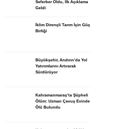
Seferber Oldu, İlk Açıklama
Geldi
İklim Dirençli Tarım İçin Güç
Birliği
Büyükşehir, Andırın’da Yol
Yatırımlarını Artırarak
Sürdürüyor
WhatsApp İhbar Hattı
Kahramanmaraş’ta Şüpheli
Ölüm: Uzman Çavuş Evinde
Facebook
Ölü Bulundu