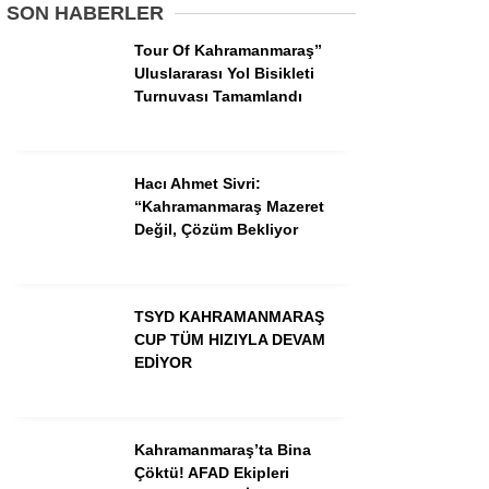
SON HABERLER
Tour Of Kahramanmaraş”
GÜNDEM
Uluslararası Yol Bisikleti
Turnuvası Tamamlandı
3. SAYFA
SPOR
Hacı Ahmet Sivri:
SAĞLIK
“Kahramanmaraş Mazeret
Değil, Çözüm Bekliyor
EĞİTİM
KÜLTÜR SANAT
TSYD KAHRAMANMARAŞ
EKONOMİ
CUP TÜM HIZIYLA DEVAM
YAZARLAR
EDİYOR
YEREL HABERLER
Kahramanmaraş’ta Bina
Çöktü! AFAD Ekipleri