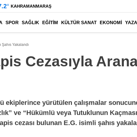
7.2
°
KAHRAMANMARAŞ
A
SPOR
SAĞLIK
EĞİTİM
KÜLTÜR SANAT
EKONOMİ
YAZ
n Şahıs Yakalandı
apis Cezasıyla Aran
ü ekiplerince yürütülen çalışmalar sonucund
ızlık” ve “Hükümlü veya Tutuklunun Kaçması
apis cezası bulunan E.G. isimli şahıs yakala