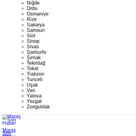
Niğde
Ordu
Osmaniye
Rize
Sakarya
Samsun
Siirt
Sinop
Sivas
Şanlıurfa
Şırnak
Tekirdağ
Tokat
Trabzon
Tunceli
Uşak
Van
Yalova
Yozgat
Zonguldak
Maraş
Son