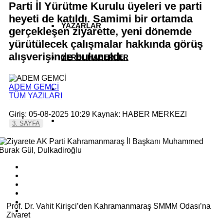
Parti İl Yürütme Kurulu üyeleri ve parti
heyeti de katıldı. Samimi bir ortamda
YAZARLAR
gerçekleşen ziyarette, yeni dönemde
yürütülecek çalışmalar hakkında görüş
alışverişinde bulunuldu.
YEREL HABERLER
ADEM GEMCİ
TÜM YAZILARI
Giriş: 05-08-2025 10:29
Kaynak: HABER MERKEZI
3. SAYFA
Prof. Dr. Vahit Kirişci’den Kahramanmaraş SMMM Odası’na
Ziyaret