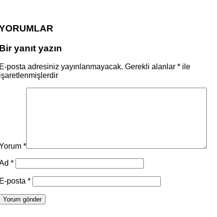
YORUMLAR
Bir yanıt yazın
E-posta adresiniz yayınlanmayacak.
Gerekli alanlar
*
ile
işaretlenmişlerdir
Yorum
*
Ad
*
E-posta
*