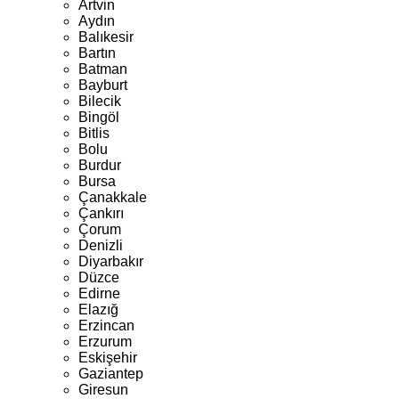
Artvin
Aydın
Balıkesir
Bartın
Batman
Bayburt
Bilecik
Bingöl
Bitlis
Bolu
Burdur
Bursa
Çanakkale
Çankırı
Çorum
Denizli
Diyarbakır
Düzce
Edirne
Elazığ
Erzincan
Erzurum
Eskişehir
Gaziantep
Giresun