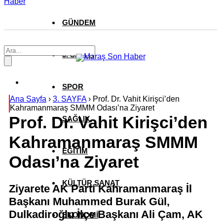
Haber
GÜNDEM
3. SAYFA
SPOR
Ana Sayfa
›
3. SAYFA
›
Prof. Dr. Vahit Kirişci’den
Kahramanmaraş SMMM Odası’na Ziyaret
Prof. Dr. Vahit Kirişci’den
SAĞLIK
Kahramanmaraş SMMM
EĞİTİM
Odası’na Ziyaret
KÜLTÜR SANAT
Ziyarete AK Parti Kahramanmaraş İl
Başkanı Muhammed Burak Gül,
Dulkadiroğlu İlçe Başkanı Ali Çam, AK
EKONOMİ