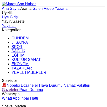
Ana Sayfa
Arama
Galeri
Video
Yazarlar
Üyelik
Üye Girişi
Yayın/Gazete
Yayınlar
Kategoriler
GÜNDEM
3. SAYFA
SPOR
SAĞLIK
EĞİTİM
KÜLTÜR SANAT
EKONOMİ
YAZARLAR
YEREL HABERLER
Servisler
Nöbetçi Eczaneler
Hava Durumu
Namaz Vakitleri
Gazeteler
Puan Durumu
WhatsApp
WhatsApp İhbar Hattı
Sosyal Medya