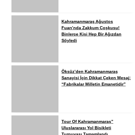
Kahramanmaraş Ağustos
Fuarı’nda Zakkum Coşkusu!
Binlerce Kişi Hep Bir Ağızdan
Söyledi
Öksüz’den Kahramanmaraş
Sanayisi İçin Dikkat Çeken Mesaj:
“Fabrikalar Milletin Emanetidir”
Tour Of Kahramanmaraş”
Uluslararası Yol Bisikleti
Turnuvası Tamamlandı