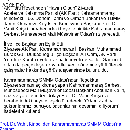
ABONE OL
AK Parti Heyetinden “Hayırlı Olsun” Ziyareti
Adalet ve Kalkınma Partisi (AK Parti) Kahramanmaraş
Milletvekili, 66. Dönem Tarım ve Orman Bakanı ve TBMM
Tarım, Orman ve Köy İşleri Komisyonu Başkanı Prof. Dr.
Vahit Kirişci, beraberindeki heyetle birlikte Kahramanmaraş
Serbest Muhasebeci Mali Müşavirler Odası’nı ziyaret etti.
İl ve İlçe Başkanları Eşlik Etti
Ziyarete AK Parti Kahramanmaraş İl Başkanı Muhammed
Burak Gül, Dulkadiroğlu İlçe Başkanı Ali Çam, AK Parti İl
Yürütme Kurulu üyeleri ve parti heyeti de katıldı. Samimi bir
ortamda gerçekleşen ziyarette, yeni dönemde yürütülecek
çalışmalar hakkında görüş alışverişinde bulunuldu.
Kahramanmaraş SMMM Odası’ndan Teşekkür
Ziyaret sonrası açıklama yapan Kahramanmaraş Serbest
Muhasebeci Mali Müşavirler Odası Başkanı Abdullah Kalın,
nazik ziyaretlerinden dolayı Prof. Dr. Vahit Kirişci ve
beraberindeki heyete teşekkür ederek, “Odamız adına
şükranlarımızı sunuyor, başarılarının devamını diliyorum”
ifadelerini kullandı.
Prof. Dr. Vahit Kirişci’den Kahramanmaraş SMMM Odası’na
Ziyaret