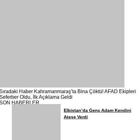
Sıradaki Haber
Kahramanmaraş’ta Bina Çöktü! AFAD Ekipleri
Seferber Oldu, İlk Açıklama Geldi
SON HABERLER
Elbistan’da Genç Adam Kendini
Ateşe Verdi