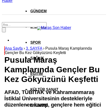
Haber
GÜNDEM
3. SAYFA
SPOR
Ana Sayfa
›
3. SAYFA
›
Pusula Maraş Kamplarında
Gençler Bu Kez Gökyüzünü Keşfetti
Pusula Maraş
SAĞLIK
Kamplarında Gençler Bu
EĞİTİM
Kez Gökyüzünü Keşfetti
KÜLTÜR SANAT
AFAD, TÜBİTAK ve Kahramanmaraş
İstiklal Üniversitesinin destekleriyle
düzenlenen kamp, gençlere hem eğitici
EKONOMİ