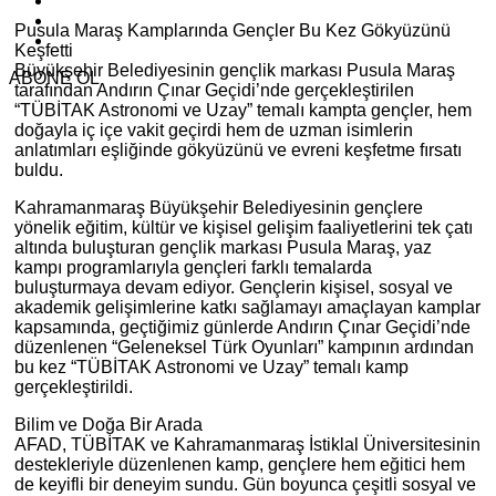
Pusula Maraş Kamplarında Gençler Bu Kez Gökyüzünü
Keşfetti
Büyükşehir Belediyesinin gençlik markası Pusula Maraş
ABONE OL
tarafından Andırın Çınar Geçidi’nde gerçekleştirilen
“TÜBİTAK Astronomi ve Uzay” temalı kampta gençler, hem
doğayla iç içe vakit geçirdi hem de uzman isimlerin
anlatımları eşliğinde gökyüzünü ve evreni keşfetme fırsatı
buldu.
Kahramanmaraş Büyükşehir Belediyesinin gençlere
yönelik eğitim, kültür ve kişisel gelişim faaliyetlerini tek çatı
altında buluşturan gençlik markası Pusula Maraş, yaz
kampı programlarıyla gençleri farklı temalarda
buluşturmaya devam ediyor. Gençlerin kişisel, sosyal ve
akademik gelişimlerine katkı sağlamayı amaçlayan kamplar
kapsamında, geçtiğimiz günlerde Andırın Çınar Geçidi’nde
düzenlenen “Geleneksel Türk Oyunları” kampının ardından
bu kez “TÜBİTAK Astronomi ve Uzay” temalı kamp
gerçekleştirildi.
Bilim ve Doğa Bir Arada
AFAD, TÜBİTAK ve Kahramanmaraş İstiklal Üniversitesinin
destekleriyle düzenlenen kamp, gençlere hem eğitici hem
de keyifli bir deneyim sundu. Gün boyunca çeşitli sosyal ve