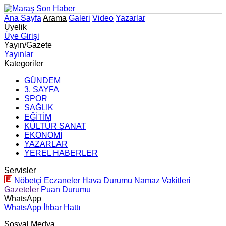
Ana Sayfa
Arama
Galeri
Video
Yazarlar
Üyelik
Üye Girişi
Yayın/Gazete
Yayınlar
Kategoriler
GÜNDEM
3. SAYFA
SPOR
SAĞLIK
EĞİTİM
KÜLTÜR SANAT
EKONOMİ
YAZARLAR
YEREL HABERLER
Servisler
Nöbetçi Eczaneler
Hava Durumu
Namaz Vakitleri
Gazeteler
Puan Durumu
WhatsApp
WhatsApp İhbar Hattı
Sosyal Medya