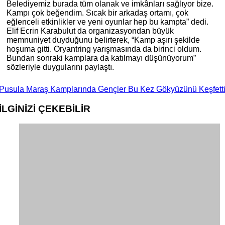
Belediyemiz burada tüm olanak ve imkânları sağlıyor bize.
Kampı çok beğendim. Sıcak bir arkadaş ortamı, çok
eğlenceli etkinlikler ve yeni oyunlar hep bu kampta” dedi.
Elif Ecrin Karabulut da organizasyondan büyük
memnuniyet duyduğunu belirterek, “Kamp aşırı şekilde
hoşuma gitti. Oryantring yarışmasında da birinci oldum.
Bundan sonraki kamplara da katılmayı düşünüyorum”
sözleriyle duygularını paylaştı.
Pusula Maraş Kamplarında Gençler Bu Kez Gökyüzünü Keşfett
İLGİNİZİ
ÇEKEBİLİR