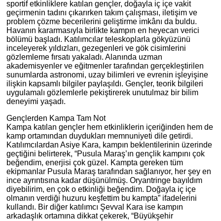
sportif etkinliklere katılan gençler, doğayla iç içe vakit
geçirmenin tadını çıkarırken takım çalışması, iletişim ve
problem çözme becerilerini geliştirme imkânı da buldu.
Havanın kararmasıyla birlikte kampın en heyecan verici
bölümü başladı. Katılımcılar teleskoplarla gökyüzünü
inceleyerek yıldızları, gezegenleri ve gök cisimlerini
gözlemleme fırsatı yakaladı. Alanında uzman
akademisyenler ve eğitmenler tarafından gerçekleştirilen
sunumlarda astronomi, uzay bilimleri ve evrenin işleyişine
ilişkin kapsamlı bilgiler paylaşıldı. Gençler, teorik bilgileri
uygulamalı gözlemlerle pekiştirerek unutulmaz bir bilim
deneyimi yaşadı.
Gençlerden Kampa Tam Not
Kampa katılan gençler hem etkinliklerin içeriğinden hem de
kamp ortamından duydukları memnuniyeti dile getirdi.
Katılımcılardan Asiye Kara, kampın beklentilerinin üzerinde
geçtiğini belirterek, “Pusula Maraş’ın gençlik kampını çok
beğendim, enerjisi çok güzel. Kampta gereken tüm
ekipmanlar Pusula Maraş tarafından sağlanıyor, her şey en
ince ayrıntısına kadar düşünülmüş. Oryantringe bayıldım
diyebilirim, en çok o etkinliği beğendim. Doğayla iç içe
olmanın verdiği huzuru keşfettim bu kampta” ifadelerini
kullandı. Bir diğer katılımcı Şevval Kara ise kampın
arkadaşlık ortamına dikkat çekerek, “Büyükşehir