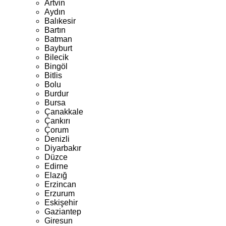
Artvin
Aydın
Balıkesir
Bartın
Batman
Bayburt
Bilecik
Bingöl
Bitlis
Bolu
Burdur
Bursa
Çanakkale
Çankırı
Çorum
Denizli
Diyarbakır
Düzce
Edirne
Elazığ
Erzincan
Erzurum
Eskişehir
Gaziantep
Giresun