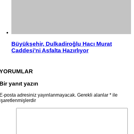
Büyükşehir, Dulkadiroğlu Hacı Murat
Caddesi’ni Asfalta Hazırlıyor
YORUMLAR
Bir yanıt yazın
E-posta adresiniz yayınlanmayacak.
Gerekli alanlar
*
ile
işaretlenmişlerdir