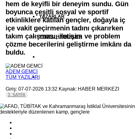
hem de keyifli bir deneyim sundu. Gün
boyunca çeşitli sosyal ve sportif
YAZARLAR
etkinliklere katılan gençler, doğayla iç
içe vakit geçirmenin tadını çıkarırken
takım çalışması, iletişim ve problem
YEREL HABERLER
çözme becerilerini geliştirme imkânı da
buldu.
ADEM GEMCİ
TÜM YAZILARI
Giriş: 07-07-2026 13:32
Kaynak: HABER MERKEZI
3. SAYFA