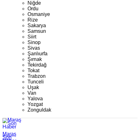
Niğde
Ordu
Osmaniye
Rize
Sakarya
Samsun
Siirt
Sinop
Sivas
Şanlıurfa
Şırnak
Tekirdağ
Tokat
Trabzon
Tunceli
Uşak
Van
Yalova
Yozgat
Zonguldak
Maraş
Son