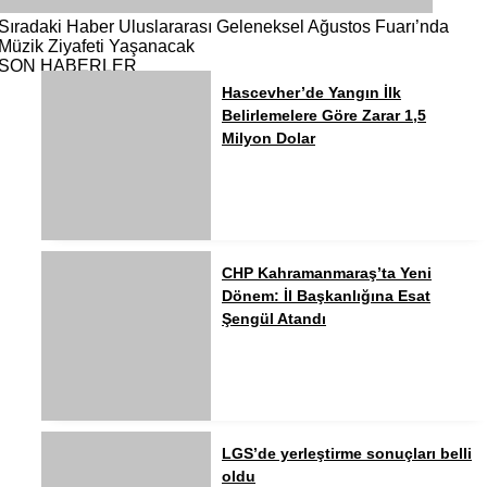
Sıradaki Haber
Uluslararası Geleneksel Ağustos Fuarı’nda
Müzik Ziyafeti Yaşanacak
SON HABERLER
Hascevher’de Yangın İlk
Belirlemelere Göre Zarar 1,5
Milyon Dolar
CHP Kahramanmaraş’ta Yeni
Dönem: İl Başkanlığına Esat
Şengül Atandı
LGS’de yerleştirme sonuçları belli
oldu