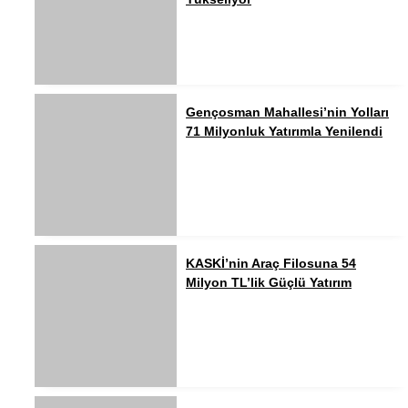
Gençosman Mahallesi’nin Yolları
71 Milyonluk Yatırımla Yenilendi
KASKİ’nin Araç Filosuna 54
Milyon TL’lik Güçlü Yatırım