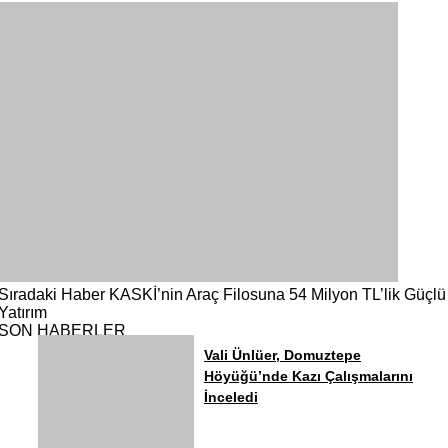
Sıradaki Haber
KASKİ’nin Araç Filosuna 54 Milyon TL’lik Güçlü
Yatırım
SON HABERLER
Vali Ünlüer, Domuztepe
Höyüğü’nde Kazı Çalışmalarını
İnceledi