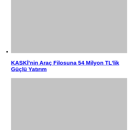
KASKİ’nin Araç Filosuna 54 Milyon TL’lik
Güçlü Yatırım