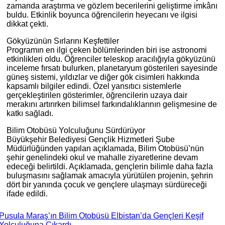
zamanda araştırma ve gözlem becerilerini geliştirme imkânı
buldu. Etkinlik boyunca öğrencilerin heyecanı ve ilgisi
dikkat çekti.
Gökyüzünün Sırlarını Keşfettiler
Programın en ilgi çeken bölümlerinden biri ise astronomi
etkinlikleri oldu. Öğrenciler teleskop aracılığıyla gökyüzünü
inceleme fırsatı bulurken, planetaryum gösterileri sayesinde
güneş sistemi, yıldızlar ve diğer gök cisimleri hakkında
kapsamlı bilgiler edindi. Özel yansıtıcı sistemlerle
gerçekleştirilen gösterimler, öğrencilerin uzaya dair
merakını artırırken bilimsel farkındalıklarının gelişmesine de
katkı sağladı.
Bilim Otobüsü Yolculuğunu Sürdürüyor
Büyükşehir Belediyesi Gençlik Hizmetleri Şube
Müdürlüğünden yapılan açıklamada, Bilim Otobüsü’nün
şehir genelindeki okul ve mahalle ziyaretlerine devam
edeceği belirtildi. Açıklamada, gençlerin bilimle daha fazla
buluşmasını sağlamak amacıyla yürütülen projenin, şehrin
dört bir yanında çocuk ve gençlere ulaşmayı sürdüreceği
ifade edildi.
Pusula Maraş’ın Bilim Otobüsü Elbistan’da Gençleri Keşif
Yolculuğuna Çıkardı