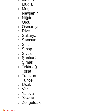
Muğla
Muş
Nevşehir
Niğde
Ordu
Osmaniye
Rize
Sakarya
Samsun
Siirt
Sinop
Sivas
Şanlıurfa
Şırnak
Tekirdağ
Tokat
Trabzon
Tunceli
Uşak
Van
Yalova
Yozgat
Zonguldak