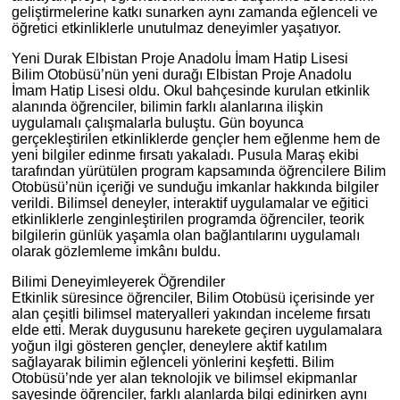
geliştirmelerine katkı sunarken aynı zamanda eğlenceli ve
öğretici etkinliklerle unutulmaz deneyimler yaşatıyor.
Yeni Durak Elbistan Proje Anadolu İmam Hatip Lisesi
Bilim Otobüsü’nün yeni durağı Elbistan Proje Anadolu
İmam Hatip Lisesi oldu. Okul bahçesinde kurulan etkinlik
alanında öğrenciler, bilimin farklı alanlarına ilişkin
uygulamalı çalışmalarla buluştu. Gün boyunca
gerçekleştirilen etkinliklerde gençler hem eğlenme hem de
yeni bilgiler edinme fırsatı yakaladı. Pusula Maraş ekibi
tarafından yürütülen program kapsamında öğrencilere Bilim
Otobüsü’nün içeriği ve sunduğu imkanlar hakkında bilgiler
verildi. Bilimsel deneyler, interaktif uygulamalar ve eğitici
etkinliklerle zenginleştirilen programda öğrenciler, teorik
bilgilerin günlük yaşamla olan bağlantılarını uygulamalı
olarak gözlemleme imkânı buldu.
Bilimi Deneyimleyerek Öğrendiler
Etkinlik süresince öğrenciler, Bilim Otobüsü içerisinde yer
alan çeşitli bilimsel materyalleri yakından inceleme fırsatı
elde etti. Merak duygusunu harekete geçiren uygulamalara
yoğun ilgi gösteren gençler, deneylere aktif katılım
sağlayarak bilimin eğlenceli yönlerini keşfetti. Bilim
Otobüsü’nde yer alan teknolojik ve bilimsel ekipmanlar
sayesinde öğrenciler, farklı alanlarda bilgi edinirken aynı