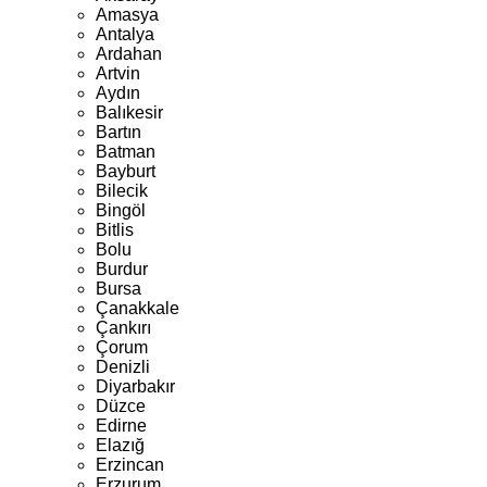
Amasya
Antalya
Ardahan
Artvin
Aydın
Balıkesir
Bartın
Batman
Bayburt
Bilecik
Bingöl
Bitlis
Bolu
Burdur
Bursa
Çanakkale
Çankırı
Çorum
Denizli
Diyarbakır
Düzce
Edirne
Elazığ
Erzincan
Erzurum