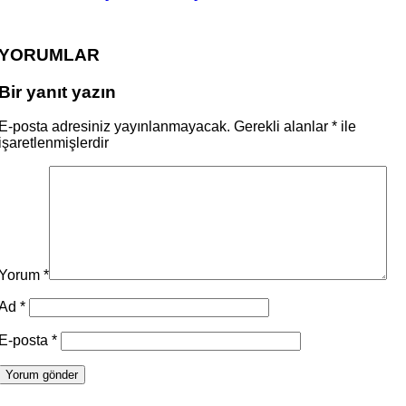
YORUMLAR
Bir yanıt yazın
E-posta adresiniz yayınlanmayacak.
Gerekli alanlar
*
ile
işaretlenmişlerdir
Yorum
*
Ad
*
E-posta
*