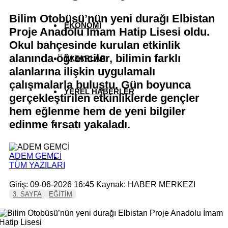
Bilim Otobüsü’nün yeni durağı Elbistan
EKONOMİ
Proje Anadolu İmam Hatip Lisesi oldu.
Okul bahçesinde kurulan etkinlik
alanında öğrenciler, bilimin farklı
YAZARLAR
alanlarına ilişkin uygulamalı
çalışmalarla buluştu. Gün boyunca
YEREL HABERLER
gerçekleştirilen etkinliklerde gençler
hem eğlenme hem de yeni bilgiler
edinme fırsatı yakaladı.
ADEM GEMCİ
TÜM YAZILARI
Giriş: 09-06-2026 16:45
Kaynak: HABER MERKEZI
3. SAYFA
EĞİTİM