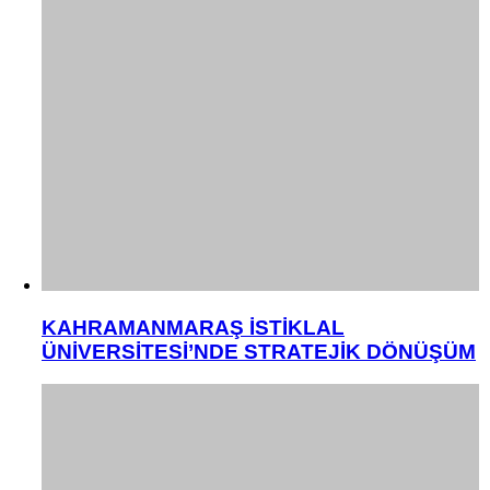
KAHRAMANMARAŞ İSTİKLAL
ÜNİVERSİTESİ’NDE STRATEJİK DÖNÜŞÜM