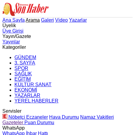
Ana Sayfa
Arama
Galeri
Video
Yazarlar
Üyelik
Üye Girişi
Yayın/Gazete
Yayınlar
Kategoriler
GÜNDEM
3. SAYFA
SPOR
SAĞLIK
EĞİTİM
KÜLTÜR SANAT
EKONOMİ
YAZARLAR
YEREL HABERLER
Servisler
Nöbetçi Eczaneler
Hava Durumu
Namaz Vakitleri
Gazeteler
Puan Durumu
WhatsApp
WhatsApp İhbar Hattı