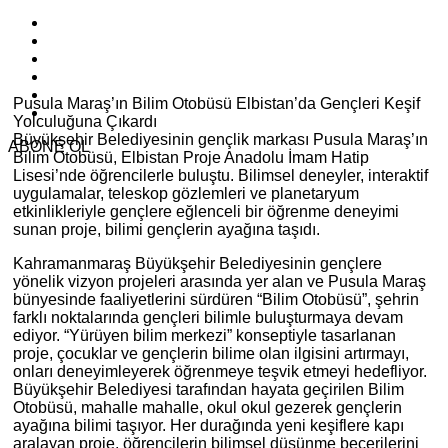
Pusula Maraş’ın Bilim Otobüsü Elbistan’da Gençleri Keşif
Yolculuğuna Çıkardı
Büyükşehir Belediyesinin gençlik markası Pusula Maraş’ın
ABONE OL
Bilim Otobüsü, Elbistan Proje Anadolu İmam Hatip
Lisesi’nde öğrencilerle buluştu. Bilimsel deneyler, interaktif
uygulamalar, teleskop gözlemleri ve planetaryum
etkinlikleriyle gençlere eğlenceli bir öğrenme deneyimi
sunan proje, bilimi gençlerin ayağına taşıdı.
Kahramanmaraş Büyükşehir Belediyesinin gençlere
yönelik vizyon projeleri arasında yer alan ve Pusula Maraş
bünyesinde faaliyetlerini sürdüren “Bilim Otobüsü”, şehrin
farklı noktalarında gençleri bilimle buluşturmaya devam
ediyor. “Yürüyen bilim merkezi” konseptiyle tasarlanan
proje, çocuklar ve gençlerin bilime olan ilgisini artırmayı,
onları deneyimleyerek öğrenmeye teşvik etmeyi hedefliyor.
Büyükşehir Belediyesi tarafından hayata geçirilen Bilim
Otobüsü, mahalle mahalle, okul okul gezerek gençlerin
ayağına bilimi taşıyor. Her durağında yeni keşiflere kapı
aralayan proje, öğrencilerin bilimsel düşünme becerilerini