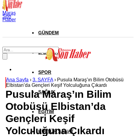
Maraş
Son
Haber
GÜNDEM
3. SAYFA
SPOR
Ana Sayfa
›
3. SAYFA
›
Pusula Maraş’ın Bilim Otobüsü
Elbistan’da Gençleri Keşif Yolculuğuna Çıkardı
Pusula Maraş’ın Bilim
SAĞLIK
Otobüsü Elbistan’da
EĞİTİM
Gençleri Keşif
Yolculuğuna Çıkardı
KÜLTÜR SANAT