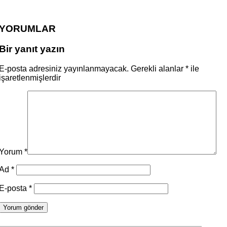
YORUMLAR
Bir yanıt yazın
E-posta adresiniz yayınlanmayacak.
Gerekli alanlar
*
ile
işaretlenmişlerdir
Yorum
*
Ad
*
E-posta
*