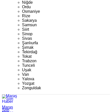
Niğde
Ordu
Osmaniye
Rize
Sakarya
Samsun
Siirt
Sinop
Sivas
Şanlıurfa
Şırnak
Tekirdağ
Tokat
Trabzon
Tunceli
Uşak
Van
Yalova
Yozgat
Zonguldak
Maraş
Son