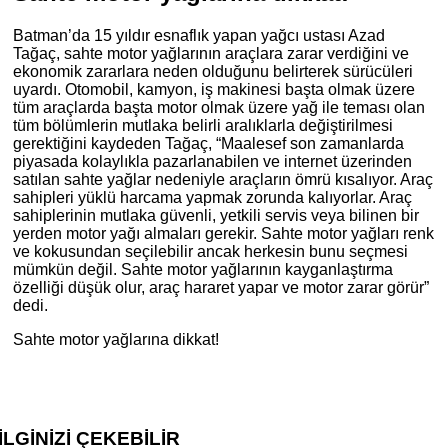
Batman’da 15 yıldır esnaflık yapan yağcı ustası Azad
Tağaç, sahte motor yağlarının araçlara zarar verdiğini ve
ekonomik zararlara neden olduğunu belirterek sürücüleri
uyardı. Otomobil, kamyon, iş makinesi başta olmak üzere
tüm araçlarda başta motor olmak üzere yağ ile teması olan
tüm bölümlerin mutlaka belirli aralıklarla değiştirilmesi
gerektiğini kaydeden Tağaç, “Maalesef son zamanlarda
piyasada kolaylıkla pazarlanabilen ve internet üzerinden
satılan sahte yağlar nedeniyle araçların ömrü kısalıyor. Araç
sahipleri yüklü harcama yapmak zorunda kalıyorlar. Araç
sahiplerinin mutlaka güvenli, yetkili servis veya bilinen bir
yerden motor yağı almaları gerekir. Sahte motor yağları renk
ve kokusundan seçilebilir ancak herkesin bunu seçmesi
mümkün değil. Sahte motor yağlarının kayganlaştırma
özelliği düşük olur, araç hararet yapar ve motor zarar görür”
dedi.
Sahte motor yağlarına dikkat!
İLGİNİZİ
ÇEKEBİLİR