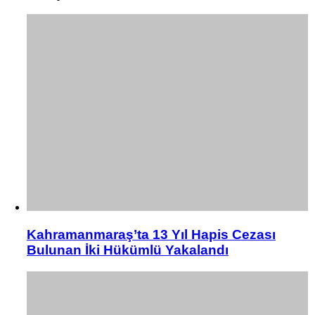
Kahramanmaraş’ta 13 Yıl Hapis Cezası
Bulunan İki Hükümlü Yakalandı