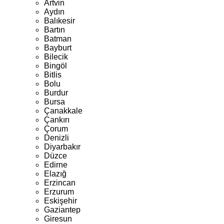
Artvin
Aydın
Balıkesir
Bartın
Batman
Bayburt
Bilecik
Bingöl
Bitlis
Bolu
Burdur
Bursa
Çanakkale
Çankırı
Çorum
Denizli
Diyarbakır
Düzce
Edirne
Elazığ
Erzincan
Erzurum
Eskişehir
Gaziantep
Giresun