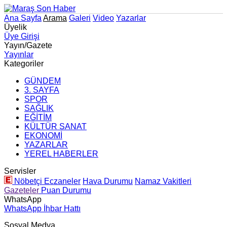
Ana Sayfa
Arama
Galeri
Video
Yazarlar
Üyelik
Üye Girişi
Yayın/Gazete
Yayınlar
Kategoriler
GÜNDEM
3. SAYFA
SPOR
SAĞLIK
EĞİTİM
KÜLTÜR SANAT
EKONOMİ
YAZARLAR
YEREL HABERLER
Servisler
Nöbetçi Eczaneler
Hava Durumu
Namaz Vakitleri
Gazeteler
Puan Durumu
WhatsApp
WhatsApp İhbar Hattı
Sosyal Medya