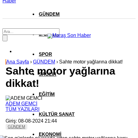
Haber
GÜNDEM
3. SAYFA
SPOR
Ana Sayfa
›
GÜNDEM
›
Sahte motor yağlarına dikkat!
Sahte motor yağlarına
SAĞLIK
dikkat!
EĞİTİM
ADEM GEMCİ
TÜM YAZILARI
KÜLTÜR SANAT
Giriş: 08-08-2024 21:44
GÜNDEM
EKONOMİ