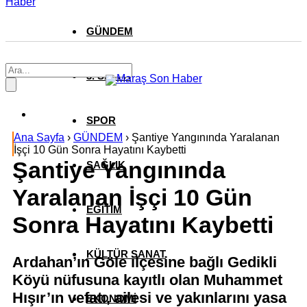
Haber
GÜNDEM
3. SAYFA
SPOR
Ana Sayfa
›
GÜNDEM
›
Şantiye Yangınında Yaralanan
İşçi 10 Gün Sonra Hayatını Kaybetti
Şantiye Yangınında
SAĞLIK
Yaralanan İşçi 10 Gün
EĞİTİM
Sonra Hayatını Kaybetti
KÜLTÜR SANAT
Ardahan’ın Göle ilçesine bağlı Gedikli
Köyü nüfusuna kayıtlı olan Muhammet
Hışır’ın vefatı, ailesi ve yakınlarını yasa
EKONOMİ