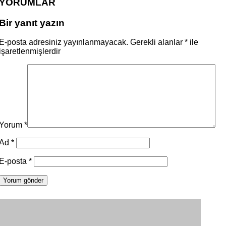
YORUMLAR
Bir yanıt yazın
E-posta adresiniz yayınlanmayacak.
Gerekli alanlar
*
ile
işaretlenmişlerdir
Yorum
*
Ad
*
E-posta
*