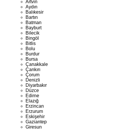
Artvin
Aydın
Balıkesir
Bartın
Batman
Bayburt
Bilecik
Bingöl
Bitlis
Bolu
Burdur
Bursa
Çanakkale
Çankırı
Çorum
Denizli
Diyarbakır
Düzce
Edirne
Elazığ
Erzincan
Erzurum
Eskişehir
Gaziantep
Giresun