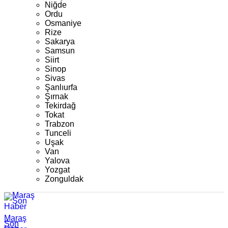
Niğde
Ordu
Osmaniye
Rize
Sakarya
Samsun
Siirt
Sinop
Sivas
Şanlıurfa
Şırnak
Tekirdağ
Tokat
Trabzon
Tunceli
Uşak
Van
Yalova
Yozgat
Zonguldak
Maraş
Son