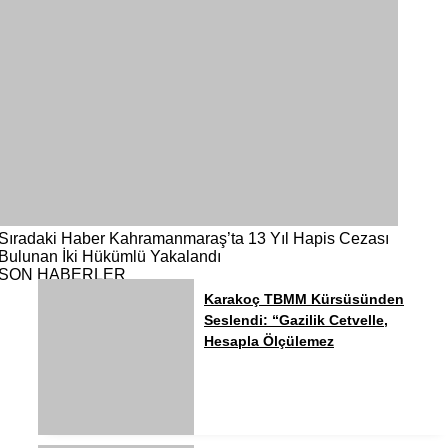
Sıradaki Haber
Kahramanmaraş’ta 13 Yıl Hapis Cezası
Bulunan İki Hükümlü Yakalandı
SON HABERLER
Karakoç TBMM Kürsüsünden
Seslendi: “Gazilik Cetvelle,
Hesapla Ölçülemez