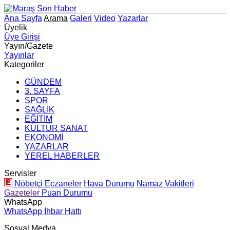
Ana Sayfa
Arama
Galeri
Video
Yazarlar
Üyelik
Üye Girişi
Yayın/Gazete
Yayınlar
Kategoriler
GÜNDEM
3. SAYFA
SPOR
SAĞLIK
EĞİTİM
KÜLTÜR SANAT
EKONOMİ
YAZARLAR
YEREL HABERLER
Servisler
Nöbetçi Eczaneler
Hava Durumu
Namaz Vakitleri
Gazeteler
Puan Durumu
WhatsApp
WhatsApp İhbar Hattı
Sosyal Medya