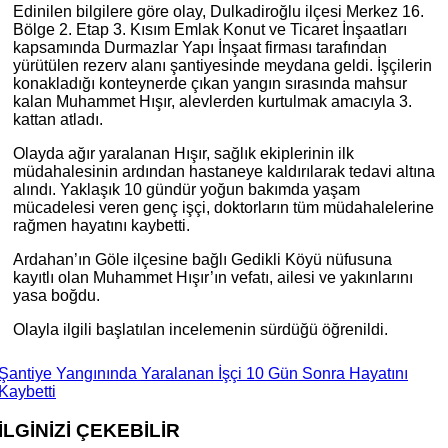
Edinilen bilgilere göre olay, Dulkadiroğlu ilçesi Merkez 16.
Bölge 2. Etap 3. Kısım Emlak Konut ve Ticaret İnşaatları
kapsamında Durmazlar Yapı İnşaat firması tarafından
yürütülen rezerv alanı şantiyesinde meydana geldi. İşçilerin
konakladığı konteynerde çıkan yangın sırasında mahsur
kalan Muhammet Hışır, alevlerden kurtulmak amacıyla 3.
kattan atladı.
Olayda ağır yaralanan Hışır, sağlık ekiplerinin ilk
müdahalesinin ardından hastaneye kaldırılarak tedavi altına
alındı. Yaklaşık 10 gündür yoğun bakımda yaşam
mücadelesi veren genç işçi, doktorların tüm müdahalelerine
rağmen hayatını kaybetti.
Ardahan’ın Göle ilçesine bağlı Gedikli Köyü nüfusuna
kayıtlı olan Muhammet Hışır’ın vefatı, ailesi ve yakınlarını
yasa boğdu.
Olayla ilgili başlatılan incelemenin sürdüğü öğrenildi.
Şantiye Yangınında Yaralanan İşçi 10 Gün Sonra Hayatını
Kaybetti
İLGİNİZİ
ÇEKEBİLİR