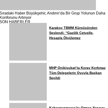
Sıradaki Haber
Büyükşehir, Andırın’da Bir Grup Yolunun Daha
Konforunu Artırıyor
SON HABERLER
Karakoç TBMM Kürsüsünden
Seslendi: “Gazilik Cetvelle,
Hesapla Ölçülemez
MHP Onikişubat’ta Koray Korkmaz
Tüm Delegelerin Oyuyla Başkan
Seçildi
Kahramanmaraş’ta Orman Yangını