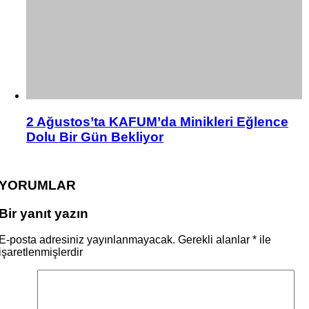
2 Ağustos’ta KAFUM’da Minikleri Eğlence
Dolu Bir Gün Bekliyor
YORUMLAR
Bir yanıt yazın
E-posta adresiniz yayınlanmayacak.
Gerekli alanlar
*
ile
işaretlenmişlerdir