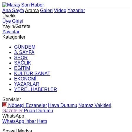
Ana Sayfa
Arama
Galeri
Video
Yazarlar
Üyelik
Üye Girişi
Yayın/Gazete
Yayınlar
Kategoriler
GÜNDEM
3. SAYFA
SPOR
SAĞLIK
EĞİTİM
KÜLTÜR SANAT
EKONOMİ
YAZARLAR
YEREL HABERLER
Servisler
Nöbetçi Eczaneler
Hava Durumu
Namaz Vakitleri
Gazeteler
Puan Durumu
WhatsApp
WhatsApp İhbar Hattı
Sosyal Medya