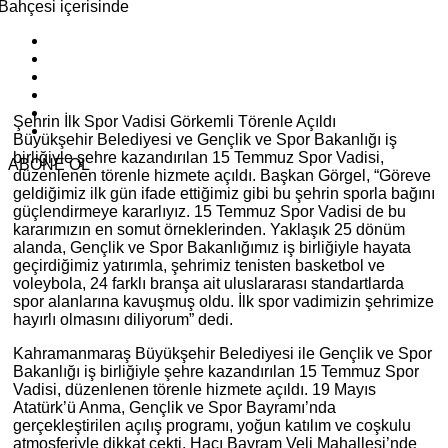
Şehrin İlk Spor Vadisi Görkemli Törenle Açıldı
Büyükşehir Belediyesi ve Gençlik ve Spor Bakanlığı iş
birliğiyle şehre kazandırılan 15 Temmuz Spor Vadisi,
ABONE OL
düzenlenen törenle hizmete açıldı. Başkan Görgel, “Göreve
geldiğimiz ilk gün ifade ettiğimiz gibi bu şehrin sporla bağını
güçlendirmeye kararlıyız. 15 Temmuz Spor Vadisi de bu
kararımızın en somut örneklerinden. Yaklaşık 25 dönüm
alanda, Gençlik ve Spor Bakanlığımız iş birliğiyle hayata
geçirdiğimiz yatırımla, şehrimiz tenisten basketbol ve
voleybola, 24 farklı branşa ait uluslararası standartlarda
spor alanlarına kavuşmuş oldu. İlk spor vadimizin şehrimize
hayırlı olmasını diliyorum” dedi.
Kahramanmaraş Büyükşehir Belediyesi ile Gençlik ve Spor
Bakanlığı iş birliğiyle şehre kazandırılan 15 Temmuz Spor
Vadisi, düzenlenen törenle hizmete açıldı. 19 Mayıs
Atatürk’ü Anma, Gençlik ve Spor Bayramı’nda
gerçekleştirilen açılış programı, yoğun katılım ve coşkulu
atmosferiyle dikkat çekti. Hacı Bayram Veli Mahallesi’nde