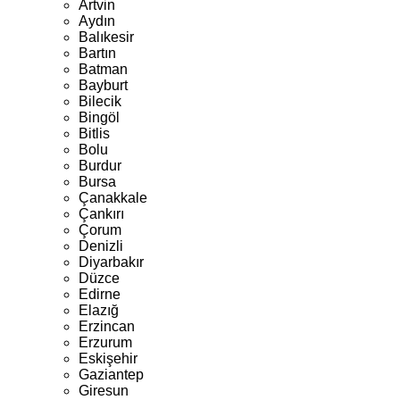
Artvin
Aydın
Balıkesir
Bartın
Batman
Bayburt
Bilecik
Bingöl
Bitlis
Bolu
Burdur
Bursa
Çanakkale
Çankırı
Çorum
Denizli
Diyarbakır
Düzce
Edirne
Elazığ
Erzincan
Erzurum
Eskişehir
Gaziantep
Giresun