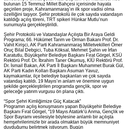
bulunan 15 Temmuz Millet Bahçesi içerisinde hayata
geçirilen proje, Kahramanmaraş’ın ilk spor vadisi olma
özelliğini taşıyor. Şehir protokolü ile çok sayıda vatandaşın
katıldığı açılış töreni, TRT spikeri Hünkar Mutlu’nun
sunumuyla gerçekleştirildi.
Şehir Protokolü ve Vatandaşlar Açılışta Bir Araya Geldi
Programa; 66. Hükümet Tarım ve Orman Bakanı Prof. Dr.
Vahit Kirişci, AK Parti Kahramanmaraş Milletvekilleri Ömer
Oruç Bilal Debgici, Tuba Köksal, Mehmet Şahin ve İrfan
Karatutlu, Büyükşehir Belediye Başkanı Fırat Görgel, KSÜ
Rektörü Prof. Dr. İbrahim Taner Okumuş, KİÜ Rektörü Prof.
Dr. İsmail Bakan, AK Parti İl Başkanı Muhammet Burak Gül,
AK Parti Kadın Kolları Başkanı Asuman Yavuz,
kaymakamlar, ilçe belediye başkanları ve çok sayıda
vatandaş katıldı. 19 Mayıs’ın anlam ve önemine uygun
şekilde gerçekleştirilen programda gençlik, spor ve
geleceğe yatırım vurgusu ön plana çıktı.
“Spor Şehri Kimliğimize Güç Katacak”
Programın açılış konuşmasını yapan Büyükşehir Belediye
Başkanı Fırat Görgel, “19 Mayıs Atatürk’ü Anma, Gençlik ve
Spor Bayramı vesilesiyle böylesine anlamlı bir açılışta
hemşehrilerimizle bir arada olmaktan büyük memnuniyet
duyduğumu belirtmek istiyorum. Bugün