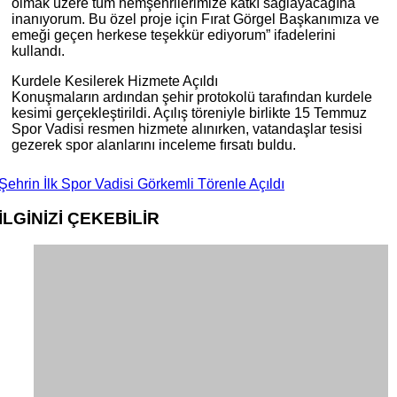
olmak üzere tüm hemşehrilerimize katkı sağlayacağına
inanıyorum. Bu özel proje için Fırat Görgel Başkanımıza ve
emeği geçen herkese teşekkür ediyorum” ifadelerini
kullandı.
Kurdele Kesilerek Hizmete Açıldı
Konuşmaların ardından şehir protokolü tarafından kurdele
kesimi gerçekleştirildi. Açılış töreniyle birlikte 15 Temmuz
Spor Vadisi resmen hizmete alınırken, vatandaşlar tesisi
gezerek spor alanlarını inceleme fırsatı buldu.
Şehrin İlk Spor Vadisi Görkemli Törenle Açıldı
İLGİNİZİ
ÇEKEBİLİR