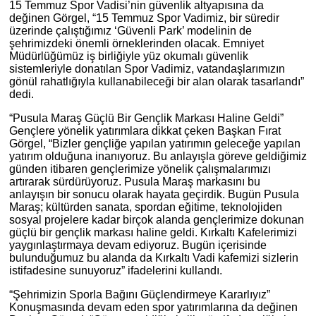
15 Temmuz Spor Vadisi’nin güvenlik altyapısına da
değinen Görgel, “15 Temmuz Spor Vadimiz, bir süredir
üzerinde çalıştığımız ‘Güvenli Park’ modelinin de
şehrimizdeki önemli örneklerinden olacak. Emniyet
Müdürlüğümüz iş birliğiyle yüz okumalı güvenlik
sistemleriyle donatılan Spor Vadimiz, vatandaşlarımızın
gönül rahatlığıyla kullanabileceği bir alan olarak tasarlandı”
dedi.
“Pusula Maraş Güçlü Bir Gençlik Markası Haline Geldi”
Gençlere yönelik yatırımlara dikkat çeken Başkan Fırat
Görgel, “Bizler gençliğe yapılan yatırımın geleceğe yapılan
yatırım olduğuna inanıyoruz. Bu anlayışla göreve geldiğimiz
günden itibaren gençlerimize yönelik çalışmalarımızı
artırarak sürdürüyoruz. Pusula Maraş markasını bu
anlayışın bir sonucu olarak hayata geçirdik. Bugün Pusula
Maraş; kültürden sanata, spordan eğitime, teknolojiden
sosyal projelere kadar birçok alanda gençlerimize dokunan
güçlü bir gençlik markası haline geldi. Kırkaltı Kafelerimizi
yaygınlaştırmaya devam ediyoruz. Bugün içerisinde
bulunduğumuz bu alanda da Kırkaltı Vadi kafemizi sizlerin
istifadesine sunuyoruz” ifadelerini kullandı.
“Şehrimizin Sporla Bağını Güçlendirmeye Kararlıyız”
Konuşmasında devam eden spor yatırımlarına da değinen