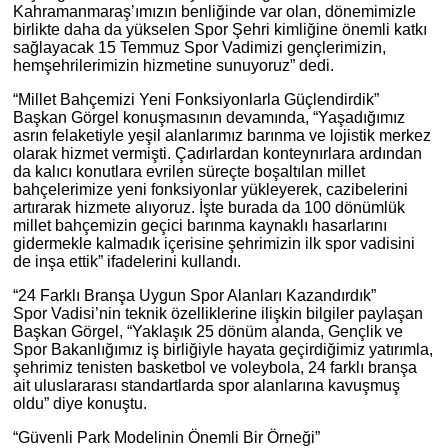
Kahramanmaraş’ımızın benliğinde var olan, dönemimizle
birlikte daha da yükselen Spor Şehri kimliğine önemli katkı
sağlayacak 15 Temmuz Spor Vadimizi gençlerimizin,
hemşehrilerimizin hizmetine sunuyoruz” dedi.
“Millet Bahçemizi Yeni Fonksiyonlarla Güçlendirdik”
Başkan Görgel konuşmasının devamında, “Yaşadığımız
asrın felaketiyle yeşil alanlarımız barınma ve lojistik merkez
olarak hizmet vermişti. Çadırlardan konteynırlara ardından
da kalıcı konutlara evrilen süreçte boşaltılan millet
bahçelerimize yeni fonksiyonlar yükleyerek, cazibelerini
artırarak hizmete alıyoruz. İşte burada da 100 dönümlük
millet bahçemizin geçici barınma kaynaklı hasarlarını
gidermekle kalmadık içerisine şehrimizin ilk spor vadisini
de inşa ettik” ifadelerini kullandı.
“24 Farklı Branşa Uygun Spor Alanları Kazandırdık”
Spor Vadisi’nin teknik özelliklerine ilişkin bilgiler paylaşan
Başkan Görgel, “Yaklaşık 25 dönüm alanda, Gençlik ve
Spor Bakanlığımız iş birliğiyle hayata geçirdiğimiz yatırımla,
şehrimiz tenisten basketbol ve voleybola, 24 farklı branşa
ait uluslararası standartlarda spor alanlarına kavuşmuş
oldu” diye konuştu.
“Güvenli Park Modelinin Önemli Bir Örneği”