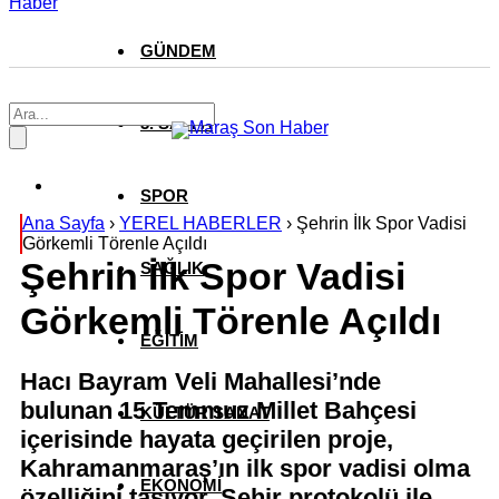
Haber
GÜNDEM
3. SAYFA
SPOR
Ana Sayfa
›
YEREL HABERLER
›
Şehrin İlk Spor Vadisi
Görkemli Törenle Açıldı
Şehrin İlk Spor Vadisi
SAĞLIK
Görkemli Törenle Açıldı
EĞİTİM
Hacı Bayram Veli Mahallesi’nde
bulunan 15 Temmuz Millet Bahçesi
KÜLTÜR SANAT
içerisinde hayata geçirilen proje,
Kahramanmaraş’ın ilk spor vadisi olma
EKONOMİ
özelliğini taşıyor. Şehir protokolü ile