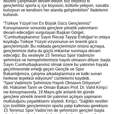
Müzesi çalışmaları devam ediyor. Biz istiyoruz ki
gençlerimiz sporla iç içe büyüsün, kültürle yetişsin, sanatla
buluşsun ve kendisini her alanda geliştirebilsin” ifadelerini
kullandı.
“Türkiye Yüzyılı’nın En Büyük Gücü Gençlerimiz”
Konuşmasının sonunda gençlere yönelik yatırımların
devam edeceğini vurgulayan Başkan Görgel,
“Cumhurbaşkanımız Sayın Recep Tayyip Erdoğan’ın ortaya
koyduğu Türkiye Yüzyılı vizyonunun en önemli gücü
gençlerimizdir. Bu noktada gençlerimizin önünü açmaya,
gençlerimize daha da güçlü imkanlar sunmaya devam
edeceğiz. Bu vesileyle 15 Temmuz Spor Vadimizin
şehrimize ve hemşehrilerimize hayırlı olmasını diliyor; başta
Sayın Cumhurbaşkanımız olmak üzere bu yatırımın hayata
geçirilmesinde emeği geçen Gençlik ve Spor
Bakanlığımıza, çalışma arkadaşlarımıza ve katkı sunan
herkese teşekkür ediyorum” cümlelerini kaydetti.
“Spor Vadimizin Şehrimize Hayırlı Olmasını Diliyorum”
66. Hükümet Tarım ve Orman Bakanı Prof. Dr. Vahit Kirişci
ise konuşmasında, 19 Mayıs gibi anlamlı bir günde
gençlere yönelik önemli bir yatırımın açılışını yapmanın
mutluluğunu yaşadıklarını söyledi. Kirişci, “Sağlıklı nesiller
için özellikle gençlerimizin sporla yatıp kalkması gerekiyor.
15 Temmuz Spor Vadisi’nin de şehrimizin gençleri başta