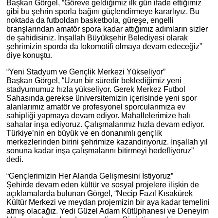
Başkan Görgel, “Göreve geldiğimiz ilk gün ifade ettiğimiz
gibi bu şehrin sporla bağını güçlendirmeye kararlıyız. Bu
noktada da futboldan basketbola, güreşe, engelli
branşlarından amatör spora kadar attığımız adımların sizler
de şahidisiniz. İnşallah Büyükşehir Belediyesi olarak
şehrimizin sporda da lokomotifi olmaya devam edeceğiz”
diye konuştu.
“Yeni Stadyum ve Gençlik Merkezi Yükseliyor”
Başkan Görgel, “Uzun bir süredir beklediğimiz yeni
stadyumumuz hızla yükseliyor. Gerek Merkez Futbol
Sahasında gerekse üniversitemizin içerisinde yeni spor
alanlarımız amatör ve profesyonel sporcularımıza ev
sahipliği yapmaya devam ediyor. Mahallelerimize halı
sahalar inşa ediyoruz. Çalışmalarımız hızla devam ediyor.
Türkiye’nin en büyük ve en donanımlı gençlik
merkezlerinden birini şehrimize kazandırıyoruz. İnşallah yıl
sonuna kadar inşa çalışmalarını bitirmeyi hedefliyoruz”
dedi.
“Gençlerimizin Her Alanda Gelişmesini İstiyoruz”
Şehirde devam eden kültür ve sosyal projelere ilişkin de
açıklamalarda bulunan Görgel, “Necip Fazıl Kısakürek
Kültür Merkezi ve meydan projemizin bir aya kadar temelini
atmış olacağız. Yedi Güzel Adam Kütüphanesi ve Deneyim