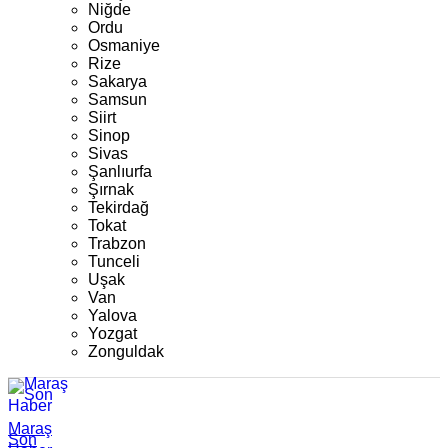
Niğde
Ordu
Osmaniye
Rize
Sakarya
Samsun
Siirt
Sinop
Sivas
Şanlıurfa
Şırnak
Tekirdağ
Tokat
Trabzon
Tunceli
Uşak
Van
Yalova
Yozgat
Zonguldak
Maraş
Son