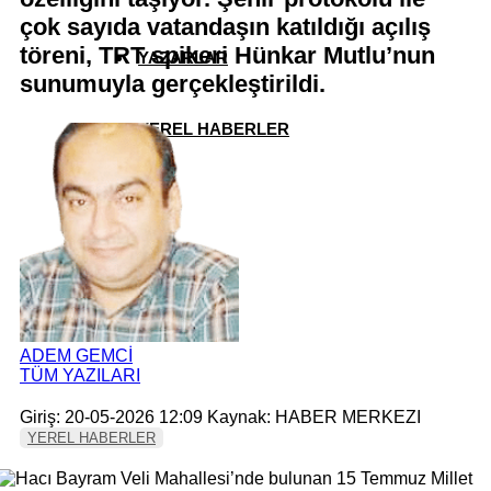
çok sayıda vatandaşın katıldığı açılış
töreni, TRT spikeri Hünkar Mutlu’nun
YAZARLAR
sunumuyla gerçekleştirildi.
YEREL HABERLER
ADEM GEMCİ
TÜM YAZILARI
Giriş: 20-05-2026 12:09
Kaynak: HABER MERKEZI
YEREL HABERLER