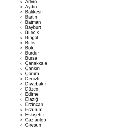
Artvin
Aydın
Balıkesir
Bartın
Batman
Bayburt
Bilecik
Bingöl
Bitlis
Bolu
Burdur
Bursa
Çanakkale
Çankırı
Çorum
Denizli
Diyarbakır
Düzce
Edirne
Elazığ
Erzincan
Erzurum
Eskişehir
Gaziantep
Giresun