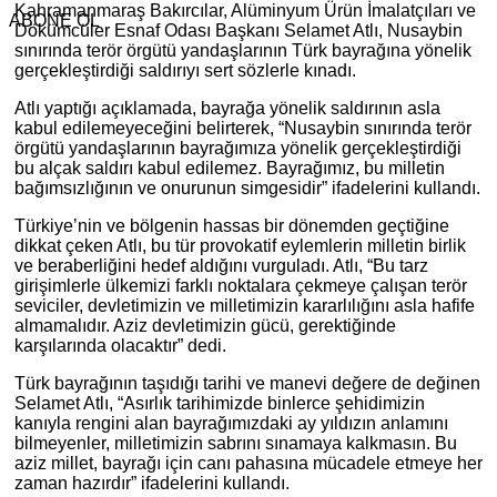
Kahramanmaraş Bakırcılar, Alüminyum Ürün İmalatçıları ve
ABONE OL
Dökümcüler Esnaf Odası Başkanı Selamet Atlı, Nusaybin
sınırında terör örgütü yandaşlarının Türk bayrağına yönelik
gerçekleştirdiği saldırıyı sert sözlerle kınadı.
Atlı yaptığı açıklamada, bayrağa yönelik saldırının asla
kabul edilemeyeceğini belirterek, “Nusaybin sınırında terör
örgütü yandaşlarının bayrağımıza yönelik gerçekleştirdiği
bu alçak saldırı kabul edilemez. Bayrağımız, bu milletin
bağımsızlığının ve onurunun simgesidir” ifadelerini kullandı.
Türkiye’nin ve bölgenin hassas bir dönemden geçtiğine
dikkat çeken Atlı, bu tür provokatif eylemlerin milletin birlik
ve beraberliğini hedef aldığını vurguladı. Atlı, “Bu tarz
girişimlerle ülkemizi farklı noktalara çekmeye çalışan terör
seviciler, devletimizin ve milletimizin kararlılığını asla hafife
almamalıdır. Aziz devletimizin gücü, gerektiğinde
karşılarında olacaktır” dedi.
Türk bayrağının taşıdığı tarihi ve manevi değere de değinen
Selamet Atlı, “Asırlık tarihimizde binlerce şehidimizin
kanıyla rengini alan bayrağımızdaki ay yıldızın anlamını
bilmeyenler, milletimizin sabrını sınamaya kalkmasın. Bu
aziz millet, bayrağı için canı pahasına mücadele etmeye her
zaman hazırdır” ifadelerini kullandı.