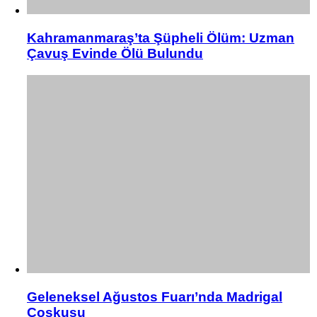
Kahramanmaraş’ta Şüpheli Ölüm: Uzman
Çavuş Evinde Ölü Bulundu
Geleneksel Ağustos Fuarı’nda Madrigal
Coşkusu