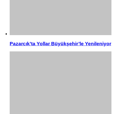
Pazarcık’ta Yollar Büyükşehir’le Yenileniyor