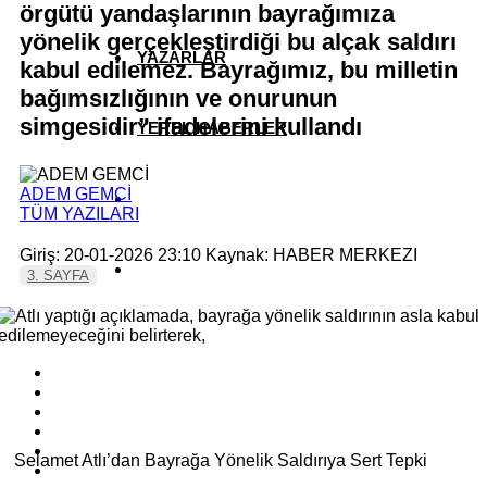
örgütü yandaşlarının bayrağımıza
yönelik gerçekleştirdiği bu alçak saldırı
YAZARLAR
kabul edilemez. Bayrağımız, bu milletin
bağımsızlığının ve onurunun
simgesidir” ifadelerini kullandı
YEREL HABERLER
ADEM GEMCİ
TÜM YAZILARI
Giriş: 20-01-2026 23:10
Kaynak: HABER MERKEZI
3. SAYFA
Selamet Atlı’dan Bayrağa Yönelik Saldırıya Sert Tepki