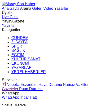
Ana Sayfa
Arama
Galeri
Video
Yazarlar
Üyelik
Üye Girişi
Yayın/Gazete
Yayınlar
Kategoriler
GÜNDEM
3. SAYFA
SPOR
SAĞLIK
EĞİTİM
KÜLTÜR SANAT
EKONOMİ
YAZARLAR
YEREL HABERLER
Servisler
Nöbetçi Eczaneler
Hava Durumu
Namaz Vakitleri
Gazeteler
Puan Durumu
WhatsApp
WhatsApp İhbar Hattı
Sosyal Medya