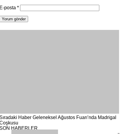
E-posta
*
Sıradaki Haber
Geleneksel Ağustos Fuarı’nda Madrigal
Coşkusu
SON HABERLER