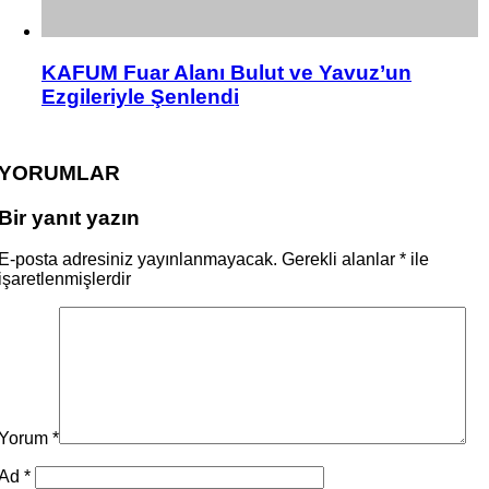
KAFUM Fuar Alanı Bulut ve Yavuz’un
Ezgileriyle Şenlendi
YORUMLAR
Bir yanıt yazın
E-posta adresiniz yayınlanmayacak.
Gerekli alanlar
*
ile
işaretlenmişlerdir
Yorum
*
Ad
*