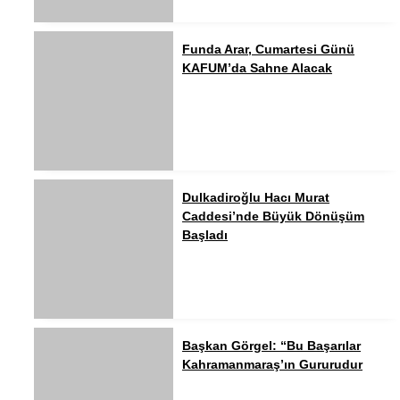
Funda Arar, Cumartesi Günü
KAFUM’da Sahne Alacak
Dulkadiroğlu Hacı Murat
Caddesi’nde Büyük Dönüşüm
Başladı
Başkan Görgel: “Bu Başarılar
Kahramanmaraş’ın Gururudur