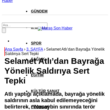
Haber
GÜNDEM
3. SAYFA
SPOR
Ana Sayfa
›
3. SAYFA
›
Selamet Atlı’dan Bayrağa Yönelik
Saldırıya Sert Tepki
Selamet Atlı’dan Bayrağa
SAĞLIK
Yönelik Saldırıya Sert
EĞİTİM
Tepki
KÜLTÜR SANAT
Atlı yaptığı açıklamada, bayrağa yönelik
saldırının asla kabul edilemeyeceğini
belirterek, “Nusaybin sınırında terör
EKONOMİ