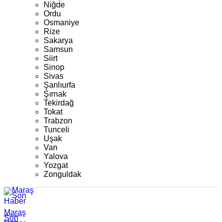
Niğde
Ordu
Osmaniye
Rize
Sakarya
Samsun
Siirt
Sinop
Sivas
Şanlıurfa
Şırnak
Tekirdağ
Tokat
Trabzon
Tunceli
Uşak
Van
Yalova
Yozgat
Zonguldak
Maraş
Son