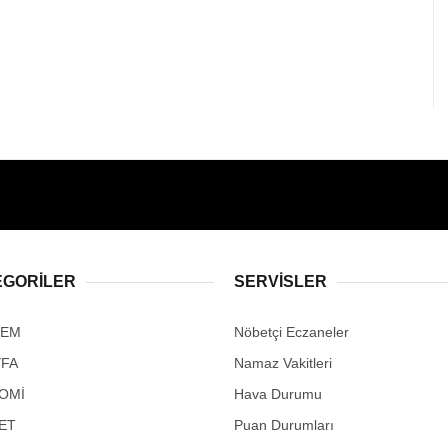
EGORİLER
SERVİSLER
DEM
Nöbetçi Eczaneler
YFA
Namaz Vakitleri
OMİ
Hava Durumu
ET
Puan Durumları