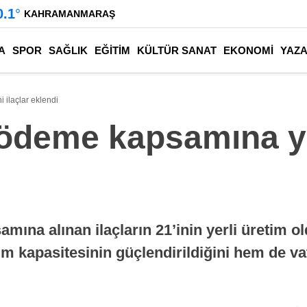
0.1
°
KAHRAMANMARAŞ
A
SPOR
SAĞLIK
EĞİTİM
KÜLTÜR SANAT
EKONOMİ
YAZ
ilaçlar eklendi
ödeme kapsamına ye
mına alınan ilaçların 21’inin yerli üretim o
im kapasitesinin güçlendirildiğini hem de va