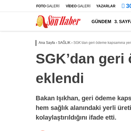
3
FOTO
GALERİ
VİDEO
GALERİ
YAZARLAR
GÜNDEM
3. SAYF
Ana Sayfa
›
SAĞLIK
›
SGK’dan geri ödeme kapsamına yeni 
SGK’dan geri 
eklendi
Bakan Işıkhan, geri ödeme kapsa
hem sağlık alanındaki yerli üret
kolaylaştırıldığını ifade etti.