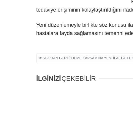
tedaviye erişiminin kolaylaştırıldığını ifade
Yeni düzenlemeyle birlikte söz konusu ila
hastalara fayda sağlamasını temenni eder
SGK'DAN GERI ÖDEME KAPSAMINA YENI ILAÇLAR E
İLGİNİZİ
ÇEKEBİLİR