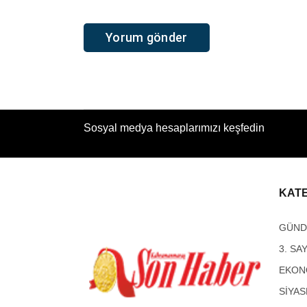
Sosyal medya hesaplarımızı keşfedin
KAT
GÜN
3. SA
EKON
SİYAS