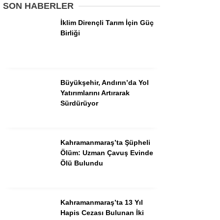
SON HABERLER
İklim Dirençli Tarım İçin Güç
GÜNDEM
Birliği
3. SAYFA
SPOR
Büyükşehir, Andırın’da Yol
SAĞLIK
Yatırımlarını Artırarak
Sürdürüyor
EĞİTİM
KÜLTÜR SANAT
Kahramanmaraş’ta Şüpheli
EKONOMİ
Ölüm: Uzman Çavuş Evinde
YAZARLAR
Ölü Bulundu
YEREL HABERLER
Kahramanmaraş’ta 13 Yıl
Hapis Cezası Bulunan İki