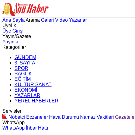
Ana Sayfa
Arama
Galeri
Video
Yazarlar
Üyelik
Üye Girişi
Yayın/Gazete
Yayınlar
Kategoriler
GÜNDEM
3. SAYFA
SPOR
SAĞLIK
EĞİTİM
KÜLTÜR SANAT
EKONOMİ
YAZARLAR
YEREL HABERLER
Servisler
Nöbetçi Eczaneler
Hava Durumu
Namaz Vakitleri
Gazetele
WhatsApp
WhatsApp İhbar Hattı