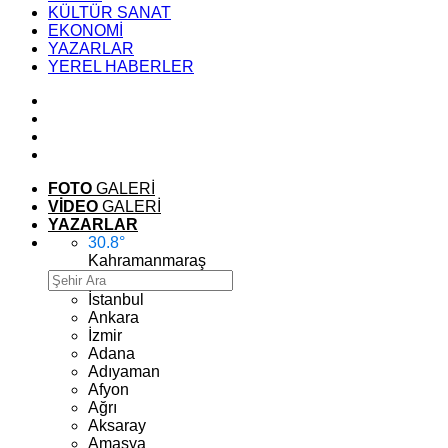
KÜLTÜR SANAT
EKONOMİ
YAZARLAR
YEREL HABERLER
FOTO
GALERİ
VİDEO
GALERİ
YAZARLAR
30.8
°
Kahramanmaraş
İstanbul
Ankara
İzmir
Adana
Adıyaman
Afyon
Ağrı
Aksaray
Amasya