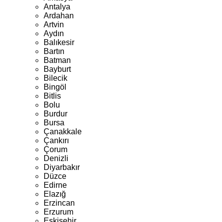
Antalya
Ardahan
Artvin
Aydın
Balıkesir
Bartın
Batman
Bayburt
Bilecik
Bingöl
Bitlis
Bolu
Burdur
Bursa
Çanakkale
Çankırı
Çorum
Denizli
Diyarbakır
Düzce
Edirne
Elazığ
Erzincan
Erzurum
Eskişehir