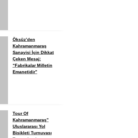
Öksüz’den
Kahramanmaraş
Sanayisi İçin Dikkat
Çeken Mesaj:
“Fabrikalar Milletin
Emanetidir”
Tour Of
Kahramanmaraş”
Uluslararası Yol
Bisikleti Turnuvası