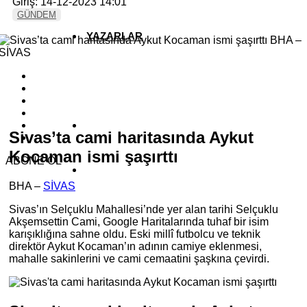
Giriş: 14-12-2023 14:01
GÜNDEM
YAZARLAR
YEREL HABERLER
Sivas’ta cami haritasında Aykut
Kocaman ismi şaşırttı
ABONE OL
BHA –
SİVAS
Sivas’ın Selçuklu Mahallesi’nde yer alan tarihi Selçuklu
Akşemsettin Cami, Google Haritalarında tuhaf bir isim
karışıklığına sahne oldu. Eski millî futbolcu ve teknik
direktör Aykut Kocaman’ın adının camiye eklenmesi,
mahalle sakinlerini ve cami cemaatini şaşkına çevirdi.