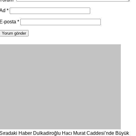
Ad
*
E-posta
*
Sıradaki Haber
Dulkadiroğlu Hacı Murat Caddesi’nde Büyük