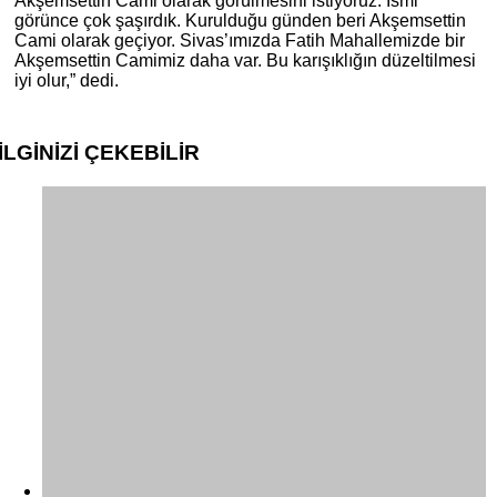
Akşemsettin Cami olarak görülmesini istiyoruz. İsmi
görünce çok şaşırdık. Kurulduğu günden beri Akşemsettin
Cami olarak geçiyor. Sivas’ımızda Fatih Mahallemizde bir
Akşemsettin Camimiz daha var. Bu karışıklığın düzeltilmesi
iyi olur,” dedi.
İLGİNİZİ
ÇEKEBİLİR