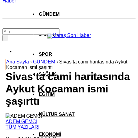
Haber
GÜNDEM
3. SAYFA
SPOR
Ana Sayfa
›
GÜNDEM
›
Sivas’ta cami haritasında Aykut
Kocaman ismi şaşırttı
Sivas’ta cami haritasında
SAĞLIK
Aykut Kocaman ismi
EĞİTİM
şaşırttı
KÜLTÜR SANAT
ADEM GEMCİ
TÜM YAZILARI
EKONOMİ