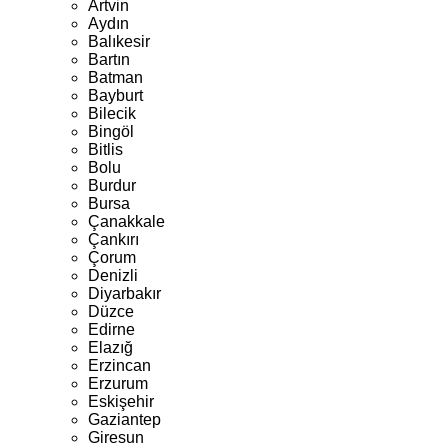
Artvin
Aydın
Balıkesir
Bartın
Batman
Bayburt
Bilecik
Bingöl
Bitlis
Bolu
Burdur
Bursa
Çanakkale
Çankırı
Çorum
Denizli
Diyarbakır
Düzce
Edirne
Elazığ
Erzincan
Erzurum
Eskişehir
Gaziantep
Giresun