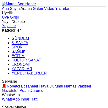
Ana Sayfa
Arama
Galeri
Video
Yazarlar
Üyelik
Üye Girişi
Yayın/Gazete
Yayınlar
Kategoriler
GÜNDEM
3. SAYFA
SPOR
SAĞLIK
EĞİTİM
KÜLTÜR SANAT
EKONOMİ
YAZARLAR
YEREL HABERLER
Servisler
Nöbetçi Eczaneler
Hava Durumu
Namaz Vakitleri
Gazeteler
Puan Durumu
WhatsApp
WhatsApp İhbar Hattı
Sosyal Medya