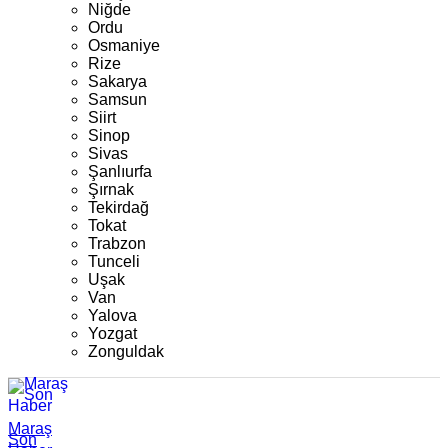
Niğde
Ordu
Osmaniye
Rize
Sakarya
Samsun
Siirt
Sinop
Sivas
Şanlıurfa
Şırnak
Tekirdağ
Tokat
Trabzon
Tunceli
Uşak
Van
Yalova
Yozgat
Zonguldak
Maraş
Son