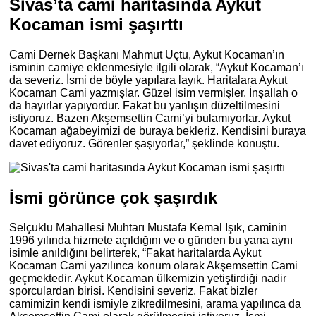
Sivas’ta cami haritasında Aykut
Kocaman ismi şaşırttı
Cami Dernek Başkanı Mahmut Uçtu, Aykut Kocaman’ın
isminin camiye eklenmesiyle ilgili olarak, “Aykut Kocaman’ı
da severiz. İsmi de böyle yapılara layık. Haritalara Aykut
Kocaman Cami yazmışlar. Güzel isim vermişler. İnşallah o
da hayırlar yapıyordur. Fakat bu yanlışın düzeltilmesini
istiyoruz. Bazen Akşemsettin Cami’yi bulamıyorlar. Aykut
Kocaman ağabeyimizi de buraya bekleriz. Kendisini buraya
davet ediyoruz. Görenler şaşıyorlar,” şeklinde konuştu.
İsmi görünce çok şaşırdık
Selçuklu Mahallesi Muhtarı Mustafa Kemal Işık, caminin
1996 yılında hizmete açıldığını ve o günden bu yana aynı
isimle anıldığını belirterek, “Fakat haritalarda Aykut
Kocaman Cami yazılınca konum olarak Akşemsettin Cami
geçmektedir. Aykut Kocaman ülkemizin yetiştirdiği nadir
sporculardan birisi. Kendisini severiz. Fakat bizler
camimizin kendi ismiyle zikredilmesini, arama yapılınca da