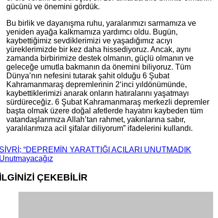
gücünü ve önemini gördük.
Bu birlik ve dayanışma ruhu, yaralarımızı sarmamıza ve
yeniden ayağa kalkmamıza yardımcı oldu. Bugün,
kaybettiğimiz sevdiklerimizi ve yaşadığımız acıyı
yüreklerimizde bir kez daha hissediyoruz. Ancak, aynı
zamanda birbirimize destek olmanın, güçlü olmanın ve
geleceğe umutla bakmanın da önemini biliyoruz. Tüm
Dünya’nın nefesini tutarak şahit olduğu 6 Şubat
Kahramanmaraş depremlerinin 2‘inci yıldönümünde,
kaybettiklerimizi anarak onların hatıralarını yaşatmayı
sürdüreceğiz. 6 Şubat Kahramanmaraş merkezli depremler
başta olmak üzere doğal afetlerde hayatını kaybeden tüm
vatandaşlarımıza Allah’tan rahmet, yakınlarına sabır,
yaralılarımıza acil şifalar diliyorum” ifadelerini kullandı.
SİVRİ; “DEPREMİN YARATTIĞI ACILARI UNUTMADIK
Unutmayacağız
İLGİNİZİ
ÇEKEBİLİR