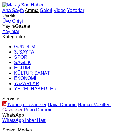
Ana Sayfa
Arama
Galeri
Video
Yazarlar
Üyelik
Üye Girişi
Yayın/Gazete
Yayınlar
Kategoriler
GÜNDEM
3. SAYFA
SPOR
SAĞLIK
EĞİTİM
KÜLTÜR SANAT
EKONOMİ
YAZARLAR
YEREL HABERLER
Servisler
Nöbetçi Eczaneler
Hava Durumu
Namaz Vakitleri
Gazeteler
Puan Durumu
WhatsApp
WhatsApp İhbar Hattı
Sosyal Medya