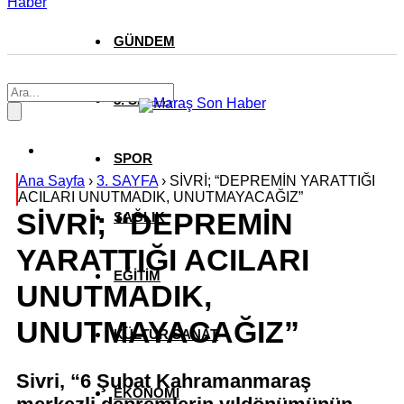
Haber
GÜNDEM
3. SAYFA
SPOR
Ana Sayfa
›
3. SAYFA
›
SİVRİ; “DEPREMİN YARATTIĞI
ACILARI UNUTMADIK, UNUTMAYACAĞIZ”
SİVRİ; “DEPREMİN
SAĞLIK
YARATTIĞI ACILARI
EĞİTİM
UNUTMADIK,
UNUTMAYACAĞIZ”
KÜLTÜR SANAT
Sivri, “6 Şubat Kahramanmaraş
EKONOMİ