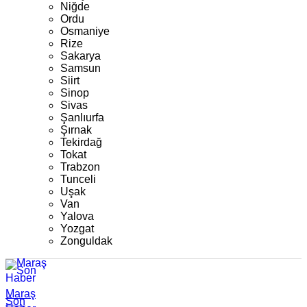
Niğde
Ordu
Osmaniye
Rize
Sakarya
Samsun
Siirt
Sinop
Sivas
Şanlıurfa
Şırnak
Tekirdağ
Tokat
Trabzon
Tunceli
Uşak
Van
Yalova
Yozgat
Zonguldak
Maraş
Son