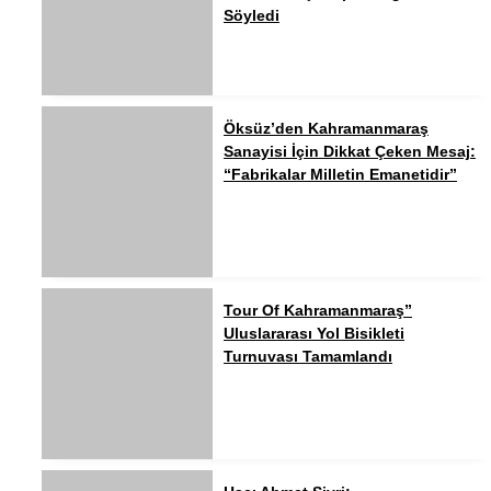
Söyledi
Öksüz’den Kahramanmaraş
Sanayisi İçin Dikkat Çeken Mesaj:
“Fabrikalar Milletin Emanetidir”
Tour Of Kahramanmaraş”
Uluslararası Yol Bisikleti
Turnuvası Tamamlandı