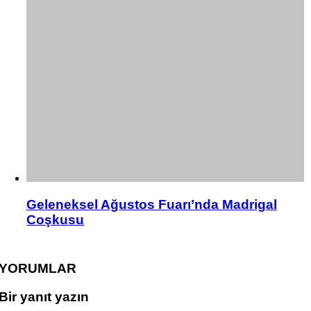
Geleneksel Ağustos Fuarı’nda Madrigal
Coşkusu
YORUMLAR
Bir yanıt yazın