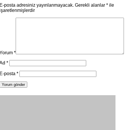
E-posta adresiniz yayınlanmayacak.
Gerekli alanlar
*
ile
işaretlenmişlerdir
Yorum
*
Ad
*
E-posta
*