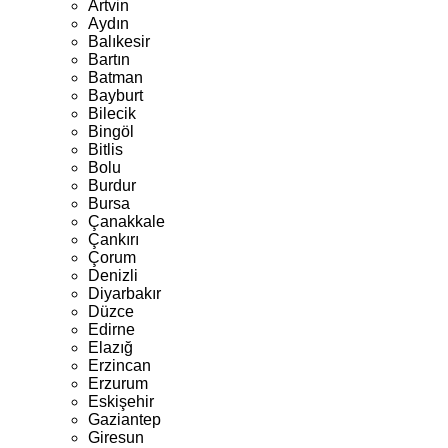
Artvin
Aydın
Balıkesir
Bartın
Batman
Bayburt
Bilecik
Bingöl
Bitlis
Bolu
Burdur
Bursa
Çanakkale
Çankırı
Çorum
Denizli
Diyarbakır
Düzce
Edirne
Elazığ
Erzincan
Erzurum
Eskişehir
Gaziantep
Giresun