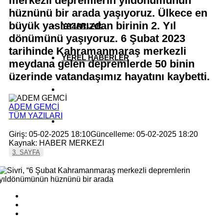
merkezli depremlerin yıldönümünün
hüznünü bir arada yaşıyoruz. Ülkece en
büyük yaslarımızdan birinin 2. Yıl
YAZARLAR
dönümünü yaşıyoruz. 6 Şubat 2023
tarihinde Kahramanmaraş merkezli
YEREL HABERLER
meydana gelen depremlerde 50 binin
üzerinde vatandaşımız hayatını kaybetti.
ADEM GEMCİ
TÜM YAZILARI
Giriş: 05-02-2025 18:10
Güncelleme: 05-02-2025 18:20
Kaynak: HABER MERKEZI
3. SAYFA