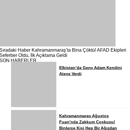
Sıradaki Haber
Kahramanmaraş’ta Bina Çöktü! AFAD Ekipleri
Seferber Oldu, İlk Açıklama Geldi
SON HABERLER
Elbistan’da Genç Adam Kendini
Ateşe Verdi
Kahramanmaraş Ağustos
Fuarı’nda Zakkum Coşkusu!
Binlerce Kişi Hep Bir Ağızdan