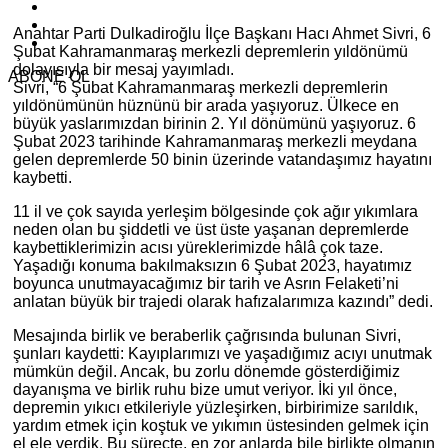
Anahtar Parti Dulkadiroğlu İlçe Başkanı Hacı Ahmet Sivri, 6
Şubat Kahramanmaraş merkezli depremlerin yıldönümü
dolayısıyla bir mesaj yayımladı.
ABONE OL
Sivri, “6 Şubat Kahramanmaraş merkezli depremlerin
yıldönümünün hüznünü bir arada yaşıyoruz. Ülkece en
büyük yaslarımızdan birinin 2. Yıl dönümünü yaşıyoruz. 6
Şubat 2023 tarihinde Kahramanmaraş merkezli meydana
gelen depremlerde 50 binin üzerinde vatandaşımız hayatını
kaybetti.
11 il ve çok sayıda yerleşim bölgesinde çok ağır yıkımlara
neden olan bu şiddetli ve üst üste yaşanan depremlerde
kaybettiklerimizin acısı yüreklerimizde hâlâ çok taze.
Yaşadığı konuma bakılmaksızın 6 Şubat 2023, hayatımız
boyunca unutmayacağımız bir tarih ve Asrın Felaketi’ni
anlatan büyük bir trajedi olarak hafızalarımıza kazındı” dedi.
Mesajında birlik ve beraberlik çağrısında bulunan Sivri,
şunları kaydetti: Kayıplarımızı ve yaşadığımız acıyı unutmak
mümkün değil. Ancak, bu zorlu dönemde gösterdiğimiz
dayanışma ve birlik ruhu bize umut veriyor. İki yıl önce,
depremin yıkıcı etkileriyle yüzleşirken, birbirimize sarıldık,
yardım etmek için koştuk ve yıkımın üstesinden gelmek için
el ele verdik. Bu süreçte, en zor anlarda bile birlikte olmanın