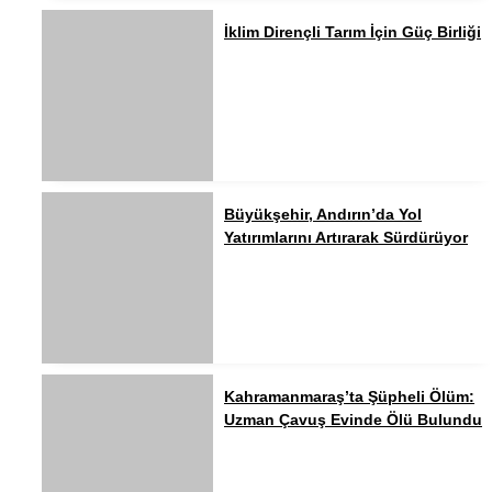
İklim Dirençli Tarım İçin Güç Birliği
Büyükşehir, Andırın’da Yol
Yatırımlarını Artırarak Sürdürüyor
Kahramanmaraş’ta Şüpheli Ölüm:
Uzman Çavuş Evinde Ölü Bulundu