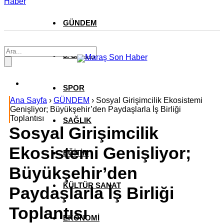
Haber
GÜNDEM
3. SAYFA
SPOR
Ana Sayfa
›
GÜNDEM
›
Sosyal Girişimcilik Ekosistemi
Genişliyor; Büyükşehir’den Paydaşlarla İş Birliği
Toplantısı
SAĞLIK
Sosyal Girişimcilik
Ekosistemi Genişliyor;
EĞİTİM
Büyükşehir’den
KÜLTÜR SANAT
Paydaşlarla İş Birliği
Toplantısı
EKONOMİ