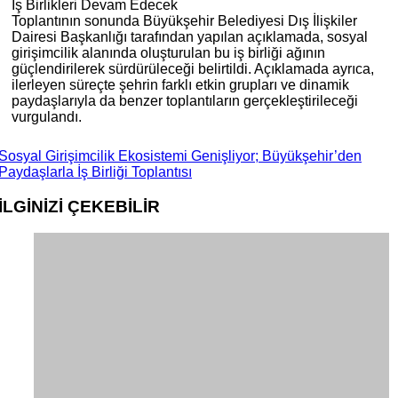
İş Birlikleri Devam Edecek
Toplantının sonunda Büyükşehir Belediyesi Dış İlişkiler
Dairesi Başkanlığı tarafından yapılan açıklamada, sosyal
girişimcilik alanında oluşturulan bu iş birliği ağının
güçlendirilerek sürdürüleceği belirtildi. Açıklamada ayrıca,
ilerleyen süreçte şehrin farklı etkin grupları ve dinamik
paydaşlarıyla da benzer toplantıların gerçekleştirileceği
vurgulandı.
Sosyal Girişimcilik Ekosistemi Genişliyor; Büyükşehir’den
Paydaşlarla İş Birliği Toplantısı
İLGİNİZİ
ÇEKEBİLİR