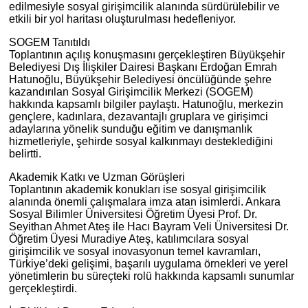
edilmesiyle sosyal girişimcilik alanında sürdürülebilir ve
etkili bir yol haritası oluşturulması hedefleniyor.
SOGEM Tanıtıldı
Toplantının açılış konuşmasını gerçekleştiren Büyükşehir
Belediyesi Dış İlişkiler Dairesi Başkanı Erdoğan Emrah
Hatunoğlu, Büyükşehir Belediyesi öncülüğünde şehre
kazandırılan Sosyal Girişimcilik Merkezi (SOGEM)
hakkında kapsamlı bilgiler paylaştı. Hatunoğlu, merkezin
gençlere, kadınlara, dezavantajlı gruplara ve girişimci
adaylarına yönelik sunduğu eğitim ve danışmanlık
hizmetleriyle, şehirde sosyal kalkınmayı desteklediğini
belirtti.
Akademik Katkı ve Uzman Görüşleri
Toplantının akademik konukları ise sosyal girişimcilik
alanında önemli çalışmalara imza atan isimlerdi. Ankara
Sosyal Bilimler Üniversitesi Öğretim Üyesi Prof. Dr.
Seyithan Ahmet Ateş ile Hacı Bayram Veli Üniversitesi Dr.
Öğretim Üyesi Muradiye Ateş, katılımcılara sosyal
girişimcilik ve sosyal inovasyonun temel kavramları,
Türkiye’deki gelişimi, başarılı uygulama örnekleri ve yerel
yönetimlerin bu süreçteki rolü hakkında kapsamlı sunumlar
gerçekleştirdi.