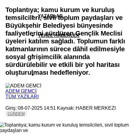
Toplantıya; kamu kurum ve kuruluş
YAZARLAR
temsilcileri, sivil toplum paydaşları ve
Büyükşehir Belediyesi bünyesinde
faaliyetlerini sürdüren Gençlik Meclisi
YEREL HABERLER
üyeleri katılım sağladı. Toplumun farklı
katmanlarının sürece dâhil edilmesiyle
sosyal girişimcilik alanında
sürdürülebilir ve etkili bir yol haritası
oluşturulması hedefleniyor.
ADEM GEMCİ
TÜM YAZILARI
Giriş: 08-07-2025 14:51
Kaynak: HABER MERKEZI
GÜNDEM