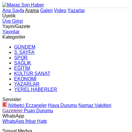
Ana Sayfa
Arama
Galeri
Video
Yazarlar
Üyelik
Üye Girişi
Yayın/Gazete
Yayınlar
Kategoriler
GÜNDEM
3. SAYFA
SPOR
SAĞLIK
EĞİTİM
KÜLTÜR SANAT
EKONOMİ
YAZARLAR
YEREL HABERLER
Servisler
Nöbetçi Eczaneler
Hava Durumu
Namaz Vakitleri
Gazeteler
Puan Durumu
WhatsApp
WhatsApp İhbar Hattı
Sosyal Medya