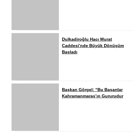
Dulkadiroğlu Hacı Murat
Caddesi’nde Büyük Dönüşüm
Başladı
Başkan Görgel: “Bu Başarılar
Kahramanmaraş’ın Gururudur