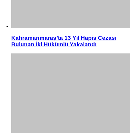
Kahramanmaraş’ta 13 Yıl Hapis Cezası
Bulunan İki Hükümlü Yakalandı