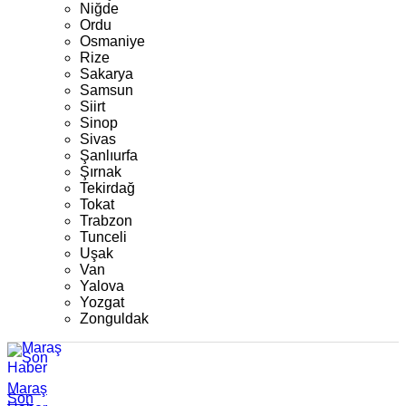
Niğde
Ordu
Osmaniye
Rize
Sakarya
Samsun
Siirt
Sinop
Sivas
Şanlıurfa
Şırnak
Tekirdağ
Tokat
Trabzon
Tunceli
Uşak
Van
Yalova
Yozgat
Zonguldak
Maraş
Son