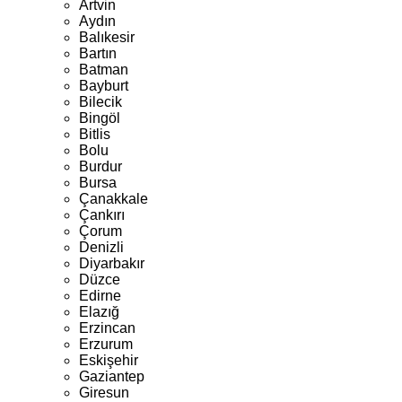
Artvin
Aydın
Balıkesir
Bartın
Batman
Bayburt
Bilecik
Bingöl
Bitlis
Bolu
Burdur
Bursa
Çanakkale
Çankırı
Çorum
Denizli
Diyarbakır
Düzce
Edirne
Elazığ
Erzincan
Erzurum
Eskişehir
Gaziantep
Giresun