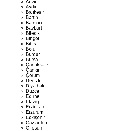
Artvin
Aydın
Balıkesir
Bartın
Batman
Bayburt
Bilecik
Bingöl
Bitlis
Bolu
Burdur
Bursa
Çanakkale
Çankırı
Çorum
Denizli
Diyarbakır
Düzce
Edirne
Elazığ
Erzincan
Erzurum
Eskişehir
Gaziantep
Giresun