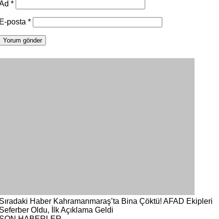
Ad
*
E-posta
*
Sıradaki Haber
Kahramanmaraş’ta Bina Çöktü! AFAD Ekipleri
Seferber Oldu, İlk Açıklama Geldi
SON HABERLER