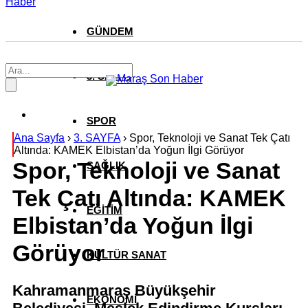
Haber
GÜNDEM
3. SAYFA
SPOR
Ana Sayfa
›
3. SAYFA
›
Spor, Teknoloji ve Sanat Tek Çatı
Altında: KAMEK Elbistan’da Yoğun İlgi Görüyor
Spor, Teknoloji ve Sanat
SAĞLIK
Tek Çatı Altında: KAMEK
EĞİTİM
Elbistan’da Yoğun İlgi
Görüyor
KÜLTÜR SANAT
Kahramanmaraş Büyükşehir
EKONOMİ