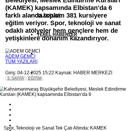
Belediyesi, Meslek Edindirme Kursları
(KAMEK) kapsamında Elbistan’da 6
farklı alanda toplam 381 kursiyere
YAZARLAR
eğitim veriyor. Spor, teknoloji ve sanat
odaklı atölyeler hem gençlere hem de
YEREL HABERLER
yetişkinlere donanım kazandırıyor.
ADEM GEMCİ
TÜM YAZILARI
Giriş: 04-12-2025 15:22
Kaynak: HABER MERKEZI
3. SAYFA
EĞİTİM
Spor, Teknoloji ve Sanat Tek Çatı Altında: KAMEK