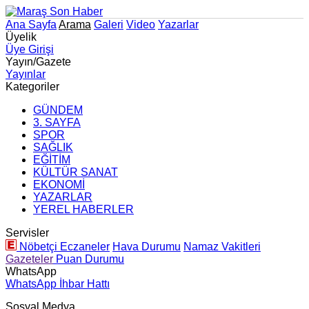
Ana Sayfa
Arama
Galeri
Video
Yazarlar
Üyelik
Üye Girişi
Yayın/Gazete
Yayınlar
Kategoriler
GÜNDEM
3. SAYFA
SPOR
SAĞLIK
EĞİTİM
KÜLTÜR SANAT
EKONOMİ
YAZARLAR
YEREL HABERLER
Servisler
Nöbetçi Eczaneler
Hava Durumu
Namaz Vakitleri
Gazeteler
Puan Durumu
WhatsApp
WhatsApp İhbar Hattı
Sosyal Medya