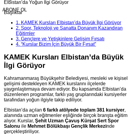
Elbistan’da Yoğun İlgi Görüyor
ABONE OL
Başlıklar
1.
KAMEK Kursları Elbistan’da Büyük İlgi Görüyor
2.
Spor, Teknoloji ve Sanatta Donanım Kazandıran
Eğitimler
3.
Gençlere ve Yetişkinlere Gelişim Fırsatı
4.
“Kurslar Bizim İçin Büyük Bir Fırsat”
KAMEK Kursları Elbistan’da Büyük
İlgi Görüyor
Kahramanmaraş Büyükşehir Belediyesi, mesleki ve kişisel
gelişimi destekleyen KAMEK kurslarını ilçelerde
yaygınlaştırmaya devam ediyor. Bu kapsamda Elbistan’da
düzenlenen programlar, farklı yaş gruplarındaki kursiyerler
tarafından yoğun ilgiyle takip ediliyor.
Elbistan’da açılan
6 farklı atölyede toplam 381 kursiyer
,
alanında uzman eğitmenler eşliğinde birçok branşta eğitim
alıyor. Kurslar,
Şehit Uzman Çavuş Kürşat Sert Spor
Salonu
ile
Mehmet Bölükbaşı Gençlik Merkezi
nde
gerçekleştiriliyor.