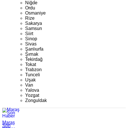
Niğde
Ordu
Osmaniye
Rize
Sakarya
Samsun
Siirt
Sinop
Sivas
Şanlıurfa
Şırnak
Tekirdağ
Tokat
Trabzon
Tunceli
Uşak
Van
Yalova
Yozgat
Zonguldak
Maraş
Son