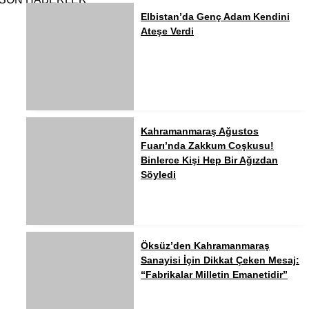
Elbistan’da Genç Adam Kendini
Ateşe Verdi
Kahramanmaraş Ağustos
Fuarı’nda Zakkum Coşkusu!
Binlerce Kişi Hep Bir Ağızdan
Söyledi
Öksüz’den Kahramanmaraş
Sanayisi İçin Dikkat Çeken Mesaj:
“Fabrikalar Milletin Emanetidir”