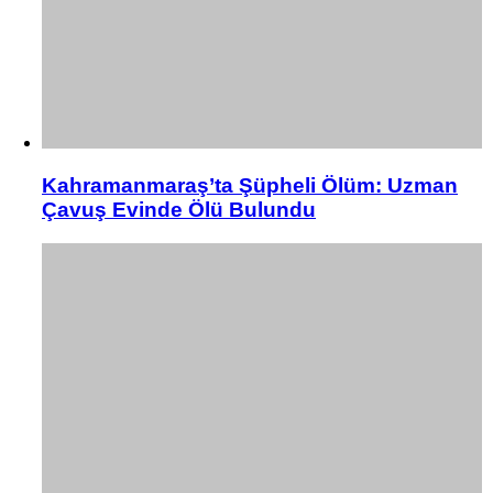
Kahramanmaraş’ta Şüpheli Ölüm: Uzman
Çavuş Evinde Ölü Bulundu