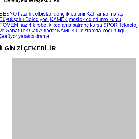
Belediyesine teşekkür etti.
BESYO hazırlık
elbistan
gençlik eğitimi
Kahramanmaraş
Büyükşehir Belediyesi
KAMEK
meslek edindirme kursu
POMEM hazırlık
robotik kodlama
satranç kursu
SPOR
Teknoloji
ve Sanat Tek Çatı Altında: KAMEK Elbistan’da Yoğun İlgi
Görüyor
yaratıcı drama
İLGİNİZİ
ÇEKEBİLİR