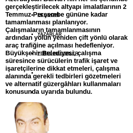
gerçekleştirilecek altyapı imalatlarının 2
Temmuz Perşembe gününe kadar
EKONOMİ
tamamlanması planlanıyor.
Çalışmaların tamamlanmasının
YAZARLAR
ardından yolun yeniden çift yönlü olarak
araç trafiğine açılması hedefleniyor.
Büyükşehir Belediyesi, çalışma
YEREL HABERLER
süresince sürücülerin trafik işaret ve
işaretçilerine dikkat etmeleri, çalışma
alanında gerekli tedbirleri gözetmeleri
ve alternatif güzergâhları kullanmaları
konusunda uyarıda bulundu.