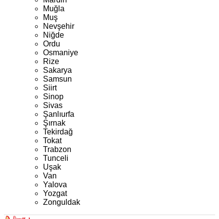
Muğla
Muş
Nevşehir
Niğde
Ordu
Osmaniye
Rize
Sakarya
Samsun
Siirt
Sinop
Sivas
Şanlıurfa
Şırnak
Tekirdağ
Tokat
Trabzon
Tunceli
Uşak
Van
Yalova
Yozgat
Zonguldak