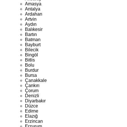
Amasya
Antalya
Ardahan
Artvin
Aydın
Balıkesir
Bartın
Batman
Bayburt
Bilecik
Bingöl
Bitlis
Bolu
Burdur
Bursa
Çanakkale
Çankırı
Çorum
Denizli
Diyarbakır
Düzce
Edirne
Elazığ
Erzincan
Erzurum