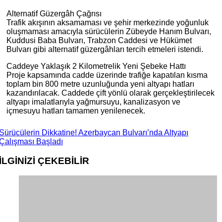
Alternatif Güzergâh Çağrısı
Trafik akışının aksamaması ve şehir merkezinde yoğunluk
oluşmaması amacıyla sürücülerin Zübeyde Hanım Bulvarı,
Kuddusi Baba Bulvarı, Trabzon Caddesi ve Hükümet
Bulvarı gibi alternatif güzergâhları tercih etmeleri istendi.
Caddeye Yaklaşık 2 Kilometrelik Yeni Şebeke Hattı
Proje kapsamında cadde üzerinde trafiğe kapatılan kısma
toplam bin 800 metre uzunluğunda yeni altyapı hatları
kazandırılacak. Caddede çift yönlü olarak gerçekleştirilecek
altyapı imalatlarıyla yağmursuyu, kanalizasyon ve
içmesuyu hatları tamamen yenilenecek.
Sürücülerin Dikkatine! Azerbaycan Bulvarı’nda Altyapı
Çalışması Başladı
İLGİNİZİ
ÇEKEBİLİR