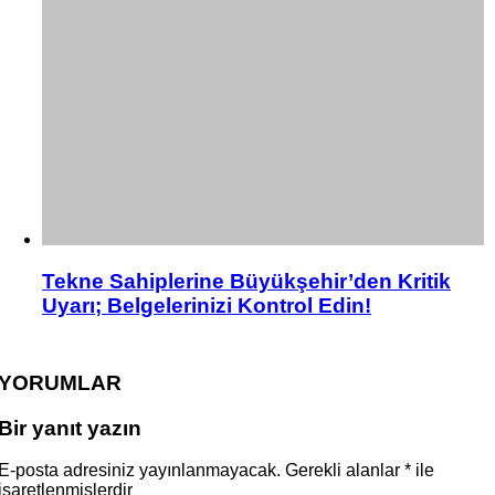
Tekne Sahiplerine Büyükşehir’den Kritik
Uyarı; Belgelerinizi Kontrol Edin!
YORUMLAR
Bir yanıt yazın
E-posta adresiniz yayınlanmayacak.
Gerekli alanlar
*
ile
işaretlenmişlerdir