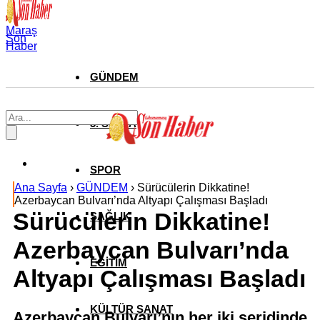
Maraş
Son
Haber
GÜNDEM
3. SAYFA
SPOR
Ana Sayfa
›
GÜNDEM
›
Sürücülerin Dikkatine!
Azerbaycan Bulvarı’nda Altyapı Çalışması Başladı
Sürücülerin Dikkatine!
SAĞLIK
Azerbaycan Bulvarı’nda
EĞİTİM
Altyapı Çalışması Başladı
KÜLTÜR SANAT
Azerbaycan Bulvarı’nın her iki şeridinde