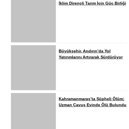
İklim Dirençli Tarım İçin Güç Birliği
Büyükşehir, Andırın’da Yol
Yatırımlarını Artırarak Sürdürüyor
Kahramanmaraş’ta Şüpheli Ölüm:
Uzman Çavuş Evinde Ölü Bulundu