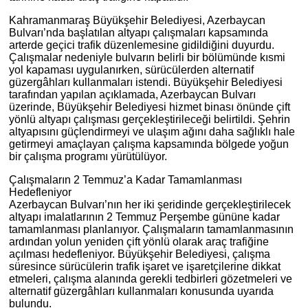
Kahramanmaraş Büyükşehir Belediyesi, Azerbaycan
Bulvarı’nda başlatılan altyapı çalışmaları kapsamında
arterde geçici trafik düzenlemesine gidildiğini duyurdu.
Çalışmalar nedeniyle bulvarın belirli bir bölümünde kısmi
yol kapaması uygulanırken, sürücülerden alternatif
güzergâhları kullanmaları istendi. Büyükşehir Belediyesi
tarafından yapılan açıklamada, Azerbaycan Bulvarı
üzerinde, Büyükşehir Belediyesi hizmet binası önünde çift
yönlü altyapı çalışması gerçekleştirileceği belirtildi. Şehrin
altyapısını güçlendirmeyi ve ulaşım ağını daha sağlıklı hale
getirmeyi amaçlayan çalışma kapsamında bölgede yoğun
bir çalışma programı yürütülüyor.
Çalışmaların 2 Temmuz’a Kadar Tamamlanması
Hedefleniyor
Azerbaycan Bulvarı’nın her iki şeridinde gerçekleştirilecek
altyapı imalatlarının 2 Temmuz Perşembe gününe kadar
tamamlanması planlanıyor. Çalışmaların tamamlanmasının
ardından yolun yeniden çift yönlü olarak araç trafiğine
açılması hedefleniyor. Büyükşehir Belediyesi, çalışma
süresince sürücülerin trafik işaret ve işaretçilerine dikkat
etmeleri, çalışma alanında gerekli tedbirleri gözetmeleri ve
alternatif güzergâhları kullanmaları konusunda uyarıda
bulundu.