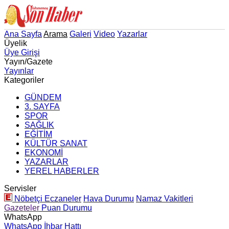
Ana Sayfa
Arama
Galeri
Video
Yazarlar
Üyelik
Üye Girişi
Yayın/Gazete
Yayınlar
Kategoriler
GÜNDEM
3. SAYFA
SPOR
SAĞLIK
EĞİTİM
KÜLTÜR SANAT
EKONOMİ
YAZARLAR
YEREL HABERLER
Servisler
Nöbetçi Eczaneler
Hava Durumu
Namaz Vakitleri
Gazeteler
Puan Durumu
WhatsApp
WhatsApp İhbar Hattı