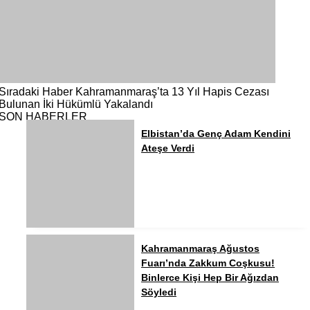
Sıradaki Haber
Kahramanmaraş’ta 13 Yıl Hapis Cezası
Bulunan İki Hükümlü Yakalandı
SON HABERLER
Elbistan’da Genç Adam Kendini
Ateşe Verdi
Kahramanmaraş Ağustos
Fuarı’nda Zakkum Coşkusu!
Binlerce Kişi Hep Bir Ağızdan
Söyledi