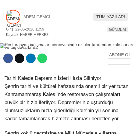
YEREL HABERLER
ADEM GEMCİ
TÜM YAZILARI
Giriş: 22-05-2026 11:59
GÜNDEM
Kaynak: HABER MERKEZI
WhatsApp İhbar Hattı
ABONE OL
Tarihi Kalede Depremin İzleri Hızla Siliniyor
Facebook
Şehrin tarihi ve kültürel hafızasında önemli bir yer tutan
Kahramanmaraş Kalesi’nde restorasyon çalışmaları
büyük bir hızla ilerliyor. Depremlerin oluşturduğu
Instagram
olumsuzlukların hızla giderildiği Kale’nin yıl sonuna
kadar tamamlanarak hizmete alınması hedefleniyor.
Youtube
Şehrin köklü geçmişine ve Millî Mücadele yıllarına