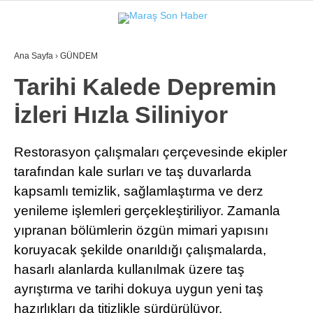
Ana Sayfa
›
GÜNDEM
GALERİ
VİDEO
YAZARLAR
Tarihi Kalede Depremin
İzleri Hızla Siliniyor
GÜNDEM
3. SAYFA
Restorasyon çalışmaları çerçevesinde ekipler
tarafından kale surları ve taş duvarlarda
SPOR
kapsamlı temizlik, sağlamlaştırma ve derz
SAĞLIK
yenileme işlemleri gerçekleştiriliyor. Zamanla
EĞİTİM
yıpranan bölümlerin özgün mimari yapısını
koruyacak şekilde onarıldığı çalışmalarda,
KÜLTÜR SANAT
hasarlı alanlarda kullanılmak üzere taş
EKONOMİ
ayrıştırma ve tarihi dokuya uygun yeni taş
hazırlıkları da titizlikle sürdürülüyor.
YAZARLAR