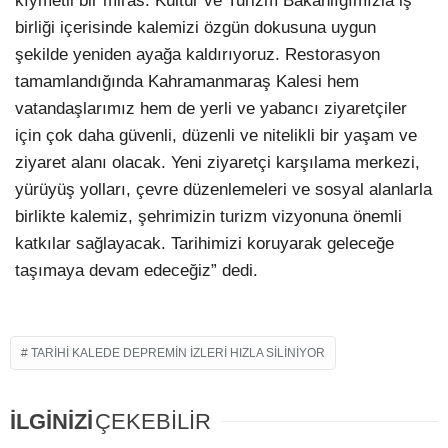
kıymetli bir miras. Kültür ve Turizm Bakanlığımızla iş
birliği içerisinde kalemizi özgün dokusuna uygun
şekilde yeniden ayağa kaldırıyoruz. Restorasyon
tamamlandığında Kahramanmaraş Kalesi hem
vatandaşlarımız hem de yerli ve yabancı ziyaretçiler
için çok daha güvenli, düzenli ve nitelikli bir yaşam ve
ziyaret alanı olacak. Yeni ziyaretçi karşılama merkezi,
yürüyüş yolları, çevre düzenlemeleri ve sosyal alanlarla
birlikte kalemiz, şehrimizin turizm vizyonuna önemli
katkılar sağlayacak. Tarihimizi koruyarak geleceğe
taşımaya devam edeceğiz” dedi.
TARIHI KALEDE DEPREMIN İZLERI HIZLA SILINIYOR
İLGİNİZİ
ÇEKEBİLİR