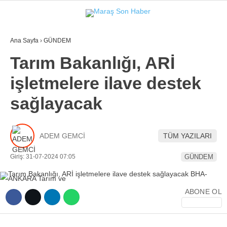
Ana Sayfa
›
GÜNDEM
GALERİ
VİDEO
YAZARLAR
Tarım Bakanlığı, ARİ
işletmelere ilave destek
GÜNDEM
sağlayacak
3. SAYFA
SPOR
ADEM GEMCİ
TÜM YAZILARI
SAĞLIK
Giriş: 31-07-2024 07:05
GÜNDEM
EĞİTİM
KÜLTÜR SANAT
ABONE OL
EKONOMİ
YAZARLAR